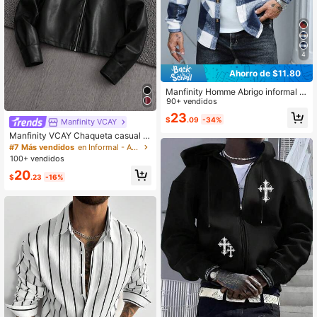
4
Ahorro de $11.80
Manfinity Homme Abrigo informal d
e manga larga con botones y bolsill
90+ vendidos
o, estampado a cuadros, para homb
23
$
.09
-34%
re, otoño/invierno
Manfinity VCAY
Manfinity VCAY Chaqueta casual d
e manga larga con cremallera delan
#7 Más vendidos
en Informal - Amekaji Chaquetas y abrigos para hom
tera abierta y tejido de moda para h
100+ vendidos
ombres, escolar
20
$
.23
-16%