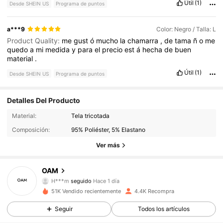
Útil
(1)
Desde SHEIN US
Programa de puntos
a***9
Color: Negro / Talla: L
Product Quality:
me
gust
ó
mucho
la
chamarra
,
de
tama
ñ
o
me
quedo
a
mi
medida
y
para
el
precio
est
á
hecha
de
buen
material
.
Útil
(1)
Desde SHEIN US
Programa de puntos
Detalles Del Producto
844 Seguidores
4.87
Material:
Tela tricotada
Composición:
95% Poliéster, 5% Elastano
844 Seguidores
4.87
Ver más
844 Seguidores
4.87
OAM
844 Seguidores
4.87
51K Vendido recientemente
4.4K Recompra
844 Seguidores
4.87
Seguir
Todos los artículos