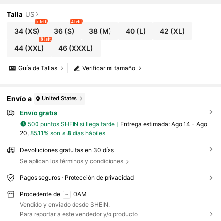
sual con botones, solapa y doble bolsillo en el
pecho, top minimalista de negocios casual lig
Talla
US
ero para otoño/invierno, prenda exterior de c
7 left
4 left
orte holgado, estilo oversize
34
(XS)
36
(S)
38
(M)
40
(L)
42
(XL)
8 left
44
(XXL)
46
(XXXL)
Guía de Tallas
Verificar mi tamaño
Envío a
United States
Envío gratis
500 puntos SHEIN si llega tarde
Entrega estimada:
Ago 14 - Ago
20,
85.11% son ≤
8
días hábiles
Devoluciones gratuitas en 30 días
Se aplican los términos y condiciones
Pagos seguros · Protección de privacidad
Procedente de
OAM
Vendido y enviado desde SHEIN.
Para reportar a este vendedor y/o producto