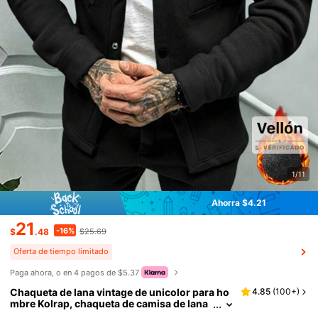
1/11
Ahorra $4.21
21
-16%
$
.48
$25.69
Oferta de tiempo limitado
Paga ahora, o en 4 pagos de $5.37
Chaqueta de lana vintage de unicolor para ho
4.85
(
100+
)
mbre Kolrap, chaqueta de camisa de lana
sintética para hombre, prenda exterior ca