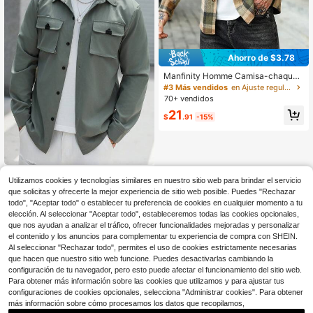
Ahorro de $3.78
Manfinity Homme Camisa-chaquet
a de franela casual de manga larga
#3 Más vendidos
en Ajuste regular Chaquetas para hombre
con estampado de cuadros, botone
70+ vendidos
s delanteros y bolsillo para hombre
21
s, para invierno, formal, ceremonia
$
.91
-15%
Manfinity Homme Camisa-chaquet
Utilizamos cookies y tecnologías similares en nuestro sitio web para brindar el servicio
a casual de unicolor para hombre, c
18
$
.70
-13%
que solicitas y ofrecerte la mejor experiencia de sitio web posible. Puedes "Rechazar
amisa verde salvia para hombre, ca
todo", "Aceptar todo" o establecer tu preferencia de cookies en cualquier momento a tu
misa verde oliva para hombre, tops
verde empolvado para hombre, cha
elección. Al seleccionar "Aceptar todo", estableceremos todas las cookies opcionales,
queta verde para hombre, otoño
que nos ayudan a analizar el tráfico, ofrecer funcionalidades mejoradas y personalizar
el contenido y los anuncios para complementar tu experiencia de compra con SHEIN.
Al seleccionar "Rechazar todo", permites el uso de cookies estrictamente necesarias
que hacen que nuestro sitio web funcione. Puedes desactivarlas cambiando la
configuración de tu navegador, pero esto puede afectar el funcionamiento del sitio web.
Para obtener más información sobre las cookies que utilizamos y para ajustar tus
configuraciones de cookies opcionales, selecciona "Administrar cookies". Para obtener
más información sobre cómo procesamos los datos que recopilamos,