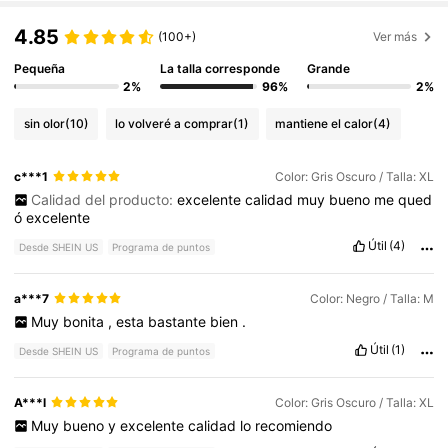
4.85
(100+)
Ver más
Pequeña
La talla corresponde
Grande
2%
96%
2%
sin olor
(10)
lo volveré a comprar
(1)
mantiene el calor
(4)
c***1
Color: Gris Oscuro / Talla: XL
Calidad del producto:
excelente
calidad
muy
bueno
me
qued
ó
excelente
Útil
(4)
Desde SHEIN US
Programa de puntos
a***7
Color: Negro / Talla: M
Muy
bonita
,
esta
bastante
bien
.
Útil
(1)
Desde SHEIN US
Programa de puntos
A***l
Color: Gris Oscuro / Talla: XL
Muy
bueno
y
excelente
calidad
lo
recomiendo