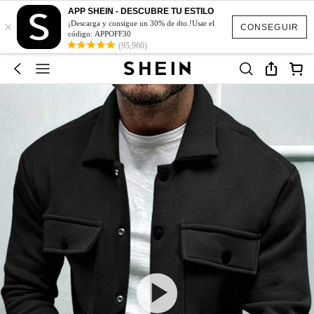
APP SHEIN - DESCUBRE TU ESTILO
×
¡Descarga y consigue un 30% de dto.!Usar el
CONSEGUIR
código: APPOFF30
(95,960)