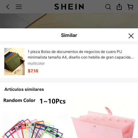
Similar
1 pieza Bolso de documentos de negocios de cuero PU
minimalista tamaño A4, diseño con hebilla de gran capacidad,
carpeta multifuncional para archivos/exámenes, bolso de
multicolor
documentos de negocios, bolso de archivos portátil y
$7.16
conveniente
Artículos similares