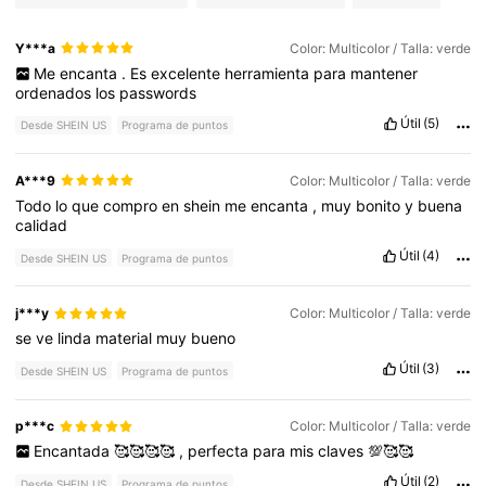
Y***a
Color: Multicolor / Talla: verde
Me
encanta
.
Es
excelente
herramienta
para
mantener
ordenados
los
passwords
Útil
(5)
Desde SHEIN US
Programa de puntos
A***9
Color: Multicolor / Talla: verde
Todo
lo
que
compro
en
shein
me
encanta
,
muy
bonito
y
buena
calidad
Útil
(4)
Desde SHEIN US
Programa de puntos
j***y
Color: Multicolor / Talla: verde
se
ve
linda
material
muy
bueno
Útil
(3)
Desde SHEIN US
Programa de puntos
p***c
Color: Multicolor / Talla: verde
Encantada
🥰🥰🥰🥰
,
perfecta
para
mis
claves
💯🥰🥰
Útil
(2)
Desde SHEIN US
Programa de puntos