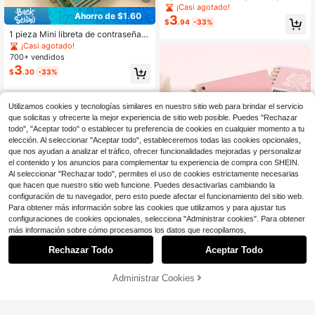
arejas, Guía de Comunicación de 3
¡Casi agotado!
0 Días, Diseñado para Mejorar la C
Ahorro de $1.60
3
$
.94
-33%
onfianza, Resolver Conflictos y Rea
1 pieza Mini libreta de contraseñas
vivar la Conexión, Diario de Terapia
- Libro de registro rápido de contras
de Pareja y Construcción de Relaci
¡Casi agotado!
eñas de internet tamaño A6, incluye
ones, Útiles Escolares
700+ vendidos
sitio web, nombre de usuario, agend
3
$
.30
-33%
a de direcciones, aniversario, cumpl
eaños y notas, memorando de inicio
de sesión de internet para el hogar
y la oficina, útiles escolares
Utilizamos cookies y tecnologías similares en nuestro sitio web para brindar el servicio
que solicitas y ofrecerte la mejor experiencia de sitio web posible. Puedes "Rechazar
todo", "Aceptar todo" o establecer tu preferencia de cookies en cualquier momento a tu
elección. Al seleccionar "Aceptar todo", estableceremos todas las cookies opcionales,
que nos ayudan a analizar el tráfico, ofrecer funcionalidades mejoradas y personalizar
Mostrar artículos similares con stock
Ver todo
el contenido y los anuncios para complementar tu experiencia de compra con SHEIN.
Al seleccionar "Rechazar todo", permites el uso de cookies estrictamente necesarias
que hacen que nuestro sitio web funcione. Puedes desactivarlas cambiando la
configuración de tu navegador, pero esto puede afectar el funcionamiento del sitio web.
Para obtener más información sobre las cookies que utilizamos y para ajustar tus
9
configuraciones de cookies opcionales, selecciona "Administrar cookies". Para obtener
más información sobre cómo procesamos los datos que recopilamos,
Ahorro de $2.28
Rechazar Todo
Aceptar Todo
Lo sentimos, este producto está agotado.
trees official store
Trees 1 de 120 páginas Libro de con
Administrar Cookies
AGOTADO
traseñas simple, Administrador de di
Clientes habituales
Ahorro de $3.88
recciones y contraseñas avanzado
80+ vendidos
minimalista A6 con acceso rápido a
2
BUBU Cuaderno de Estudio Bíblico
$
.82
-45%
contraseñas de sitios web, almacen
Diario, 1 pieza Planificador de Estud