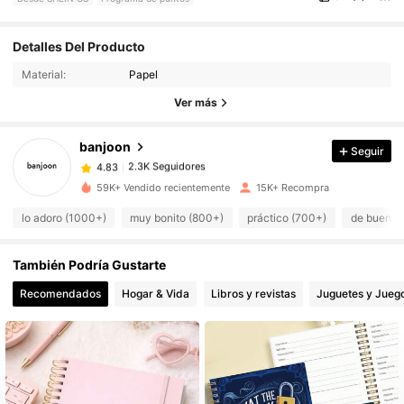
2.3K Seguidores
4.83
Detalles Del Producto
Material:
Papel
2.3K Seguidores
4.83
Ver más
banjoon
Seguir
2.3K Seguidores
4.83
a***s
pagó
Hace 1 día
59K+ Vendido recientemente
15K+ Recompra
2.3K Seguidores
4.83
lo adoro (1000+)
muy bonito (800+)
práctico (700+)
de buena 
También Podría Gustarte
2.3K Seguidores
4.83
Recomendados
Hogar & Vida
Libros y revistas
Juguetes y Jueg
2.3K Seguidores
4.83
2.3K Seguidores
4.83