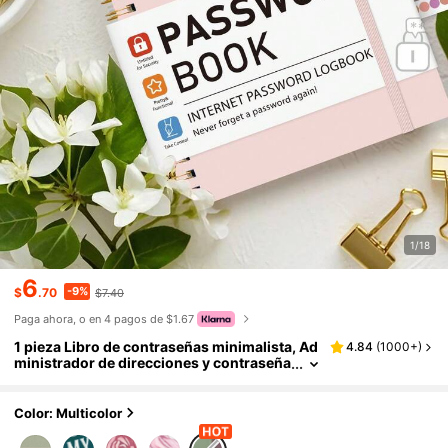
1/18
6
-9%
$
.70
$7.40
Paga ahora, o en 4 pagos de $1.67
1 pieza Libro de contraseñas minimalista, Ad
4.84
(
1000+
)
ministrador de direcciones y contraseña
s premium de 52 páginas, Admite acces
o rápido a contraseñas de sitios web, Almac
enamiento de nombres de usuario y contras
Color: Multicolor
eñas, Adecuado para oficina en casa, Inicio d
e sesión en computadora de internet, Acces