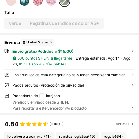
orio de escritorio de oficina para regreso a la
escuela, Regalo para hombres
Talla
verde
Pegatinas de índice de color A5+
Envío a
United States
Envío gratis(Pedidos ≥ $15.00)
500 puntos SHEIN si llega tarde
Entrega estimada:
Ago 14 - Ago
20,
85.11% son ≤
8
días hábiles
Los artículos de esta categoría no se pueden devolver ni cambiar
Pagos seguros · Protección de privacidad
Procedente de
banjoon
Vendido y enviado desde SHEIN.
Para reportar a este vendedor y/o producto
4.84
(1000+)
Ver más
lo volveré a comprar
(11)
rapidez logística
(19)
regalo
(64)