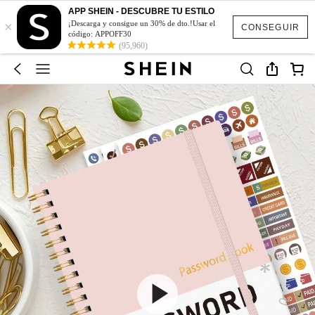
APP SHEIN - DESCUBRE TU ESTILO
×
¡Descarga y consigue un 30% de dto.!Usar el
CONSEGUIR
código: APPOFF30
(95,960)