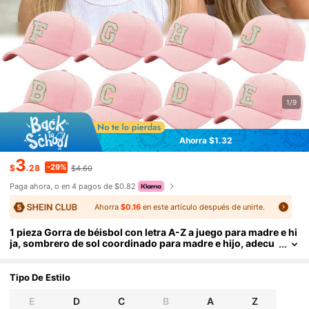
1/9
Ahorra $1.32
3
-29%
$
.28
$4.60
Paga ahora, o en 4 pagos de $0.82
Ahorra
$0.16
en este artículo después de unirte.
1 pieza Gorra de béisbol con letra A-Z a juego para madre e hi
ja, sombrero de sol coordinado para madre e hijo, adecu
ado para el Día de la Madre, Día del Niño
Tipo De Estilo
E
D
C
B
A
Z