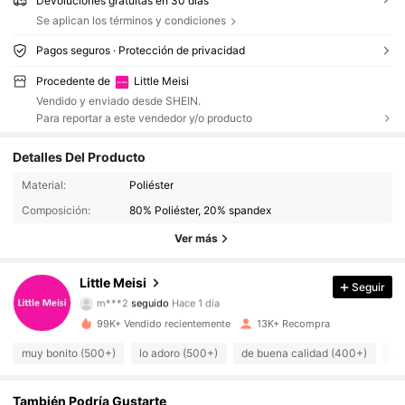
Devoluciones gratuitas en 30 días
Se aplican los términos y condiciones
Pagos seguros · Protección de privacidad
Procedente de
Little Meisi
Vendido y enviado desde SHEIN.
Para reportar a este vendedor y/o producto
Detalles Del Producto
Material:
Poliéster
1.3K Seguidores
4.80
Composición:
80% Poliéster, 20% spandex
1.3K Seguidores
4.80
Ver más
1.3K Seguidores
4.80
Little Meisi
Seguir
m***2
seguido
Hace 1 día
1.3K Seguidores
4.80
99K+ Vendido recientemente
13K+ Recompra
muy bonito (500+)
lo adoro (500+)
de buena calidad (400+)
qu
1.3K Seguidores
4.80
También Podría Gustarte
1.3K Seguidores
4.80