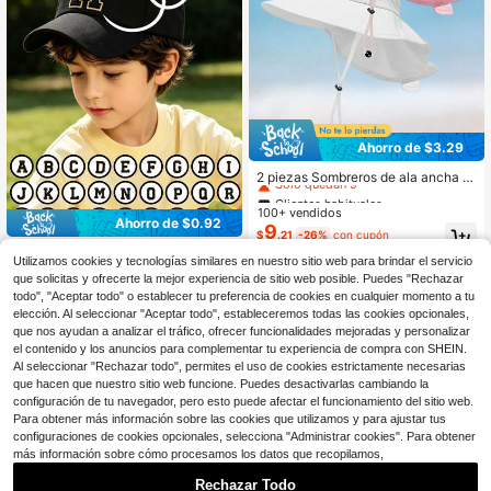
Ahorro de $3.29
Clientes habituales
Solo quedan 9
2 piezas Sombreros de ala ancha p
ara niñas de 1 a 6 años, sombreros
Clientes habituales
Clientes habituales
de protección solar con solapa para
100+ vendidos
Solo quedan 9
Solo quedan 9
el cuello, sombreros de playa transp
Ahorro de $0.92
9
Clientes habituales
$
.21
-26%
con cupón
irables de secado rápido con correa
1 pieza Gorra de béisbol personaliz
Solo quedan 9
ajustable para la barbilla, sombreros
Utilizamos cookies y tecnologías similares en nuestro sitio web para brindar el servicio
3
ada con patrón de letras A-Z, gorra
de cubo de verano ligeros para niño
$
.78
-20%
que solicitas y ofrecerte la mejor experiencia de sitio web posible. Puedes "Rechazar
ajustable, transpirable y ligera, ade
s pequeños
todo", "Aceptar todo" o establecer tu preferencia de cookies en cualquier momento a tu
cuada para niños y niñas de 1 a 16
años, gorra versátil para uso diario
elección. Al seleccionar "Aceptar todo", estableceremos todas las cookies opcionales,
al sol
que nos ayudan a analizar el tráfico, ofrecer funcionalidades mejoradas y personalizar
el contenido y los anuncios para complementar tu experiencia de compra con SHEIN.
Al seleccionar "Rechazar todo", permites el uso de cookies estrictamente necesarias
que hacen que nuestro sitio web funcione. Puedes desactivarlas cambiando la
configuración de tu navegador, pero esto puede afectar el funcionamiento del sitio web.
Para obtener más información sobre las cookies que utilizamos y para ajustar tus
configuraciones de cookies opcionales, selecciona "Administrar cookies". Para obtener
más información sobre cómo procesamos los datos que recopilamos,
Rechazar Todo