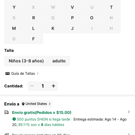
Y
X
W
V
U
T
S
R
Q
P
O
N
M
L
K
J
I
H
G
F
Talla
Niños (3-8 años)
adulto
Guía de Tallas
Cantidad:
Envío a
United States
Envío gratis(Pedidos ≥ $15.00)
500 puntos SHEIN si llega tarde
Entrega estimada:
Ago 14 - Ago
20,
85.11% son ≤
8
días hábiles