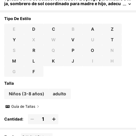
ja, sombrero de sol coordinado para madre e hijo, adecu
ado para el Día de la Madre, Día del Niño
Tipo De Estilo
E
D
C
B
A
Z
Y
X
W
V
U
T
S
R
Q
P
O
N
M
L
K
J
I
H
G
F
Talla
Niños (3-8 años)
adulto
Guía de Tallas
Cantidad: