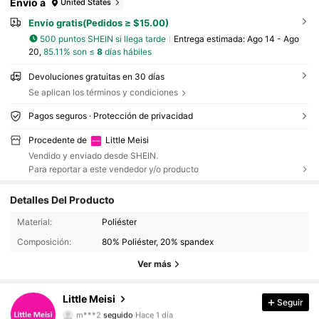
Envío a
United States
Envío gratis(Pedidos ≥ $15.00)
500 puntos SHEIN si llega tarde
Entrega estimada:
Ago 14 - Ago
20,
85.11% son ≤
8
días hábiles
Devoluciones gratuitas en 30 días
Se aplican los términos y condiciones
Pagos seguros · Protección de privacidad
Procedente de
Little Meisi
Vendido y enviado desde SHEIN.
Para reportar a este vendedor y/o producto
Detalles Del Producto
Material:
Poliéster
1.3K Seguidores
4.80
Composición:
80% Poliéster, 20% spandex
1.3K Seguidores
4.80
Ver más
1.3K Seguidores
4.80
Little Meisi
Seguir
m***2
seguido
Hace 1 día