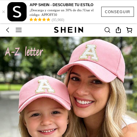
APP SHEIN - DESCUBRE TU ESTILO
×
¡Descarga y consigue un 30% de dto.!Usar el
CONSEGUIR
código: APPOFF30
(95,960)