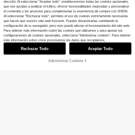
elección. Al seleccionar "Aceptar todo", estableceremos todas las cookies opcionales,
que nos ayudan a analizar el tráfico, ofrecer funcionalidades mejoradas y personalizar
el contenido y los anuncios para complementar tu experiencia de compra con SHEIN.
Al seleccionar "Rechazar todo", permites el uso de cookies estrictamente necesarias
que hacen que nuestro sitio web funcione. Puedes desactivarlas cambiando la
configuración de tu navegador, pero esto puede afectar el funcionamiento del sitio web.
Para obtener más información sobre las cookies que utilizamos y para ajustar tus
configuraciones de cookies opcionales, selecciona "Administrar cookies". Para obtener
más información sobre cómo procesamos los datos que recopilamos,
Rechazar Todo
Aceptar Todo
20
12
Ahorro de $1.65
Administrar Cookies
¡29% DE DESCUENTO!
AÑADIR A LA BOLSA
Ahorro de $0.60
1 pieza Gorra de béisbol rosa con le
tra para niños, sombrero para el sol
1.2k+ vendidos
(500+)
1 pieza Sombrero de cubo de ala an
para niños y niñas, adecuado para
3
cha ajustable para niños pequeños,
Clientes habituales
$
.45
-32%
uso al aire libre y diario
color blanco, protección UV, adecu
300+ vendidos
ado para juegos al aire libre, viajes
5
$
.40
-10%
con cupón
a la playa y uso diario