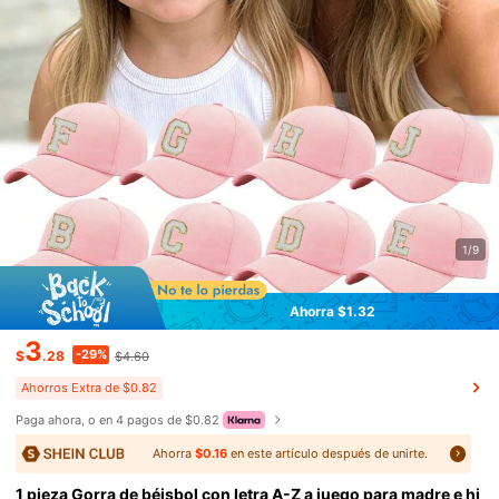
1/9
Ahorra $1.32
3
-29%
$
.28
$4.60
Ahorros Extra de $0.82
Paga ahora, o en 4 pagos de $0.82
Ahorra
$0.16
en este artículo después de unirte.
1 pieza Gorra de béisbol con letra A-Z a juego para madre e hi