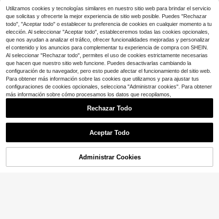
ble de uso rudo con mango ergonó
Solo quedan 7
mico de plástico, adecuado para eli
Utilizamos cookies y tecnologías similares en nuestro sitio web para brindar el servicio
2
minar óxido, escoria, suciedad y pin
que solicitas y ofrecerte la mejor experiencia de sitio web posible. Puedes "Rechazar
$
.58
-17%
tura
todo", "Aceptar todo" o establecer tu preferencia de cookies en cualquier momento a tu
elección. Al seleccionar "Aceptar todo", estableceremos todas las cookies opcionales,
que nos ayudan a analizar el tráfico, ofrecer funcionalidades mejoradas y personalizar
el contenido y los anuncios para complementar tu experiencia de compra con SHEIN.
Al seleccionar "Rechazar todo", permites el uso de cookies estrictamente necesarias
que hacen que nuestro sitio web funcione. Puedes desactivarlas cambiando la
configuración de tu navegador, pero esto puede afectar el funcionamiento del sitio web.
Para obtener más información sobre las cookies que utilizamos y para ajustar tus
configuraciones de cookies opcionales, selecciona "Administrar cookies". Para obtener
más información sobre cómo procesamos los datos que recopilamos,
Rechazar Todo
Aceptar Todo
Administrar Cookies
¡12% DE DESCUENTO!
AÑADIR A LA BOLSA