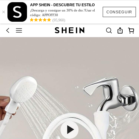
APP SHEIN - DESCUBRE TU ESTILO
×
¡Descarga y consigue un 30% de dto.!Usar el
CONSEGUIR
código: APPOFF30
(95,960)