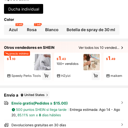
Ducha individual
Color
9 left
7 left
Azul
Rosa
Blanco
Botella de spray de 30 ml
Otros vendedores en SHEIN
Ver todos los 10 vendedores
precio mínimo
1
1
1
$
.10
$
.43
$
.49
100+ vendidos
Speedy Perks Tools
HZyizi
maikem
Envío a
United States
Envío gratis(Pedidos ≥ $15.00)
500 puntos SHEIN si llega tarde
Entrega estimada:
Ago 14 - Ago
20,
85.11% son ≤
8
días hábiles
Devoluciones gratuitas en 30 días