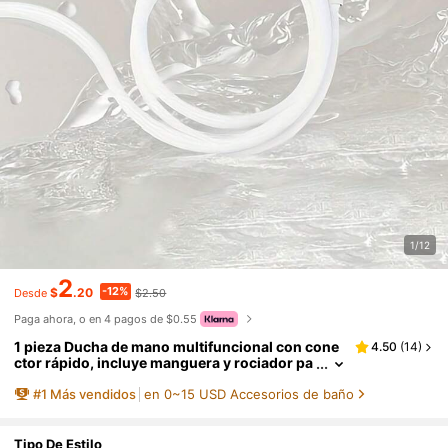
1/12
2
-12%
$
.20
$2.50
Desde
Paga ahora, o en 4 pagos de $0.55
1 pieza Ducha de mano multifuncional con cone
4.50
(
14
)
ctor rápido, incluye manguera y rociador pa
ra baño de mascotas, rociador de grifo port
#
1
Más vendidos
en 0~15 USD Accesorios de baño
átil para caravana, mascotas, gatos y perros, fác
il instalación
Tipo De Estilo