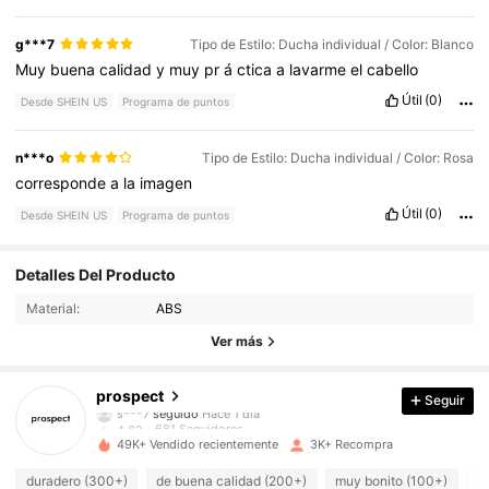
g***7
Tipo de Estilo: Ducha individual / Color: Blanco
Muy
buena
calidad
y
muy
pr
á
ctica
a
lavarme
el
cabello
Útil
(0)
Desde SHEIN US
Programa de puntos
n***o
Tipo de Estilo: Ducha individual / Color: Rosa
corresponde
a
la
imagen
Útil
(0)
Desde SHEIN US
Programa de puntos
681 Seguidores
4.82
Detalles Del Producto
Material:
ABS
681 Seguidores
4.82
Ver más
681 Seguidores
4.82
prospect
Seguir
681 Seguidores
4.82
49K+ Vendido recientemente
3K+ Recompra
681 Seguidores
4.82
duradero (300+)
de buena calidad (200+)
muy bonito (100+)
l