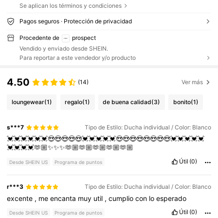
Se aplican los términos y condiciones
Pagos seguros · Protección de privacidad
Procedente de
prospect
Vendido y enviado desde SHEIN.
Para reportar a este vendedor y/o producto
4.50
(14)
Ver más
loungewear
(1)
regalo
(1)
de buena calidad
(3)
bonito
(1)
s***7
Tipo de Estilo: Ducha individual / Color: Blanco
💓💓💓💓💓💓😍😍😍😍😍💓💓💓💓💓😍😍😍😍😍😍😍😍💓💓💓💓💓
💓💓💓💓🫶🏼✨✨✨🫶🏼🫶🏼🫶🏼🫶🏼🫶🏼
Útil
(0)
Desde SHEIN US
Programa de puntos
r***3
Tipo de Estilo: Ducha individual / Color: Blanco
excente
,
me
encanta
muy
util
,
cumplio
con
lo
esperado
Útil
(0)
Desde SHEIN US
Programa de puntos