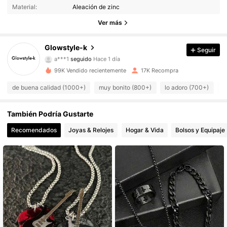
Material:
Aleación de zinc
3K Seguidores
4.82
Ver más
3K Seguidores
4.82
Glowstyle-k
Seguir
a***1
seguido
Hace 1 día
3K Seguidores
4.82
99K Vendido recientemente
17K Recompra
de buena calidad (1000+)
muy bonito (800+)
lo adoro (700+)
c
3K Seguidores
4.82
También Podría Gustarte
3K Seguidores
4.82
Recomendados
Joyas & Relojes
Hogar & Vida
Bolsos y Equipaje
3K Seguidores
4.82
3K Seguidores
4.82
3K Seguidores
4.82
3K Seguidores
4.82