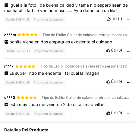
Igual
a
la
foto
,
de
buena
calidad
y
tama
ñ
o
espero
sean
de
mucha
utilidad
se
ven
hermosos
...
Ay
ú
dame
con
un
like
Útil
(1)
Desde SHEIN US
Programa de puntos
e***m
Tipo de Estilo: Collar de calavera retro personalizado / Color: Plateado / Talla: Unitalla
bonita
viene
en
dos
empaques
excelente
el
cuidado
Útil
(0)
Desde SHEIN US
Programa de puntos
j***7
Tipo de Estilo: Collar de calavera retro personalizado / Color: Negro / Talla: Unitalla
Es
super
lindo
me
encanta
,
tal
cual
la
imagen
Útil
(0)
Desde SHEIN US
Programa de puntos
c***0
Tipo de Estilo: Collar de calavera retro personalizado / Color: Plateado / Talla: Unitalla
esta
muy
lindo
me
vinieron
2
de
estas
maravillas
Útil
(0)
Desde SHEIN US
Programa de puntos
Detalles Del Producto
3K Seguidores
4.82