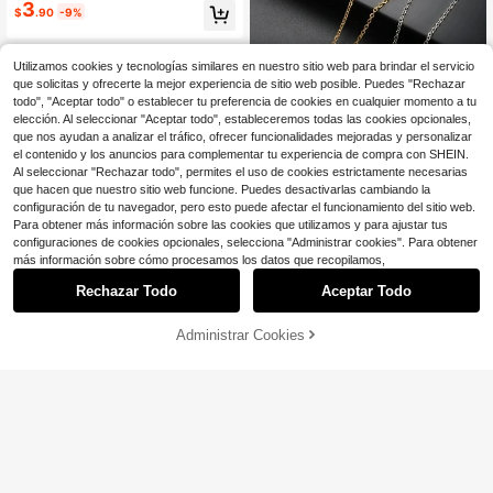
de anacardo, Decoración colgante
3
$
.90
-9%
para pantalones de estilo callejero,
Unisex
Utilizamos cookies y tecnologías similares en nuestro sitio web para brindar el servicio
que solicitas y ofrecerte la mejor experiencia de sitio web posible. Puedes "Rechazar
todo", "Aceptar todo" o establecer tu preferencia de cookies en cualquier momento a tu
elección. Al seleccionar "Aceptar todo", estableceremos todas las cookies opcionales,
que nos ayudan a analizar el tráfico, ofrecer funcionalidades mejoradas y personalizar
el contenido y los anuncios para complementar tu experiencia de compra con SHEIN.
Al seleccionar "Rechazar todo", permites el uso de cookies estrictamente necesarias
que hacen que nuestro sitio web funcione. Puedes desactivarlas cambiando la
1 collar con colgante de acero inoxi
configuración de tu navegador, pero esto puede afectar el funcionamiento del sitio web.
dable con forma de rayo, ideal para
100+ vendidos
(100+)
Para obtener más información sobre las cookies que utilizamos y para ajustar tus
hombre, ideal para uso diario en par
2
configuraciones de cookies opcionales, selecciona "Administrar cookies". Para obtener
$
.50
-11%
eja, estilo punk hip-hop, regalo para
más información sobre cómo procesamos los datos que recopilamos,
el Día del Padre, accesorios escolar
es de Halloween, accesorios de rop
Rechazar Todo
Aceptar Todo
a urbana, accesorios para vaquero
s.
Administrar Cookies
AÑADIR A LA BOLSA
¡11% DE DESCUENTO!
Ahorro de $0.70
1 pieza Collar de cadena de acero i
noxidable pulido de 6 lados, collar d
100+ vendidos
e cadena gruesa personalizado de
2
$
.00
-26%
con cupón
estilo hip-hop dominante para hom
bres