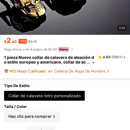
1/14
2
-11%
$
.40
$2.70
Paga ahora, o en 4 pagos de $0.60
1 pieza Nuevo collar de calavera de aleación d
4.89
(
100+
)
e estilo europeo y americano, collar de ac
ero de titanio personalizado de estilo pun
#
12
Mejor Calificado
en Cadena De Ropa De Hombre
k retro para hombres, regalo del Día del Padre
de esqueleto de Halloween, accesorios de Hal
loween escolares, accesorios de ropa de call
e, accesorios de jeans
Tipo De Estilo
Collar de calavera retro personalizado
Talla / Color
Haz clic para comprar