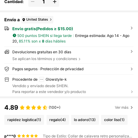
Cantidad:
Envío a
United States
Envío gratis(Pedidos ≥ $15.00)
500 puntos SHEIN si llega tarde
Entrega estimada:
Ago 14 - Ago
20,
85.11% son ≤
8
días hábiles
Devoluciones gratuitas en 30 días
Se aplican los términos y condiciones
Pagos seguros · Protección de privacidad
Procedente de
Glowstyle-k
Vendido y enviado desde SHEIN.
Para reportar a este vendedor y/o producto
4.89
(100+)
Ver más
rapidez logística
(1)
regalo
(4)
lo adoro
(13)
color liso
(1)
p***0
Tipo de Estilo: Collar de calavera retro personalizado / Color: Plateado / Talla: Unitalla