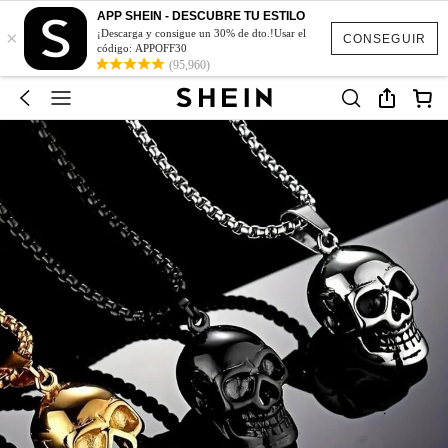
APP SHEIN - DESCUBRE TU ESTILO
×
¡Descarga y consigue un 30% de dto.!Usar el
CONSEGUIR
código: APPOFF30
(95,960)