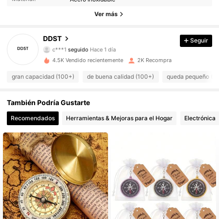
655 Seguidores
4.88
Ver más
655 Seguidores
4.88
DDST
Seguir
c***1
seguido
Hace 1 día
655 Seguidores
4.88
4.5K Vendido recientemente
2K Recompra
655 Seguidores
4.88
gran capacidad (100+)
de buena calidad (100+)
queda pequeño (61
655 Seguidores
4.88
También Podría Gustarte
Recomendados
Herramientas & Mejoras para el Hogar
Electrónica
655 Seguidores
4.88
655 Seguidores
4.88
655 Seguidores
4.88
655 Seguidores
4.88
655 Seguidores
4.88