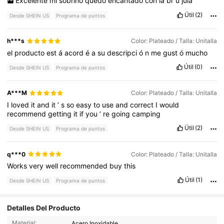
Excelente
mi
sobrino
quedo
encantado
con
la
br
ú
jula
Útil
(2)
Desde SHEIN US
Programa de puntos
h***s
Color: Plateado / Talla: Unitalla
el
producto
est
á
acord
é
a
su
descripci
ó
n
me
gust
ó
mucho
Útil
(0)
Desde SHEIN US
Programa de puntos
A***M
Color: Plateado / Talla: Unitalla
I
loved
it
and
it
’
s
so
easy
to
use
and
correct
I
would
recommend
getting
it
if
you
’
re
going
camping
Útil
(2)
Desde SHEIN US
Programa de puntos
q***0
Color: Plateado / Talla: Unitalla
Works
very
well
recommended
buy
this
Útil
(1)
Desde SHEIN US
Programa de puntos
Detalles Del Producto
655 Seguidores
4.88
Material:
Acero Inoxidable