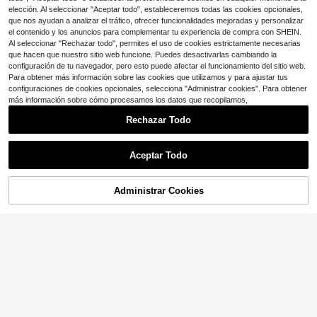
Regalo para mamá/papá, brúj
Local
mienta esencial de camping para e
elección. Al seleccionar "Aceptar todo", estableceremos todas las cookies opcionales,
ula de bolsillo de reloj de sol magné
49
vitar perderse, mini herramienta de
que nos ayudan a analizar el tráfico, ofrecer funcionalidades mejoradas y personalizar
$
.98
-50%
tico náutico antiguo, regalo para mu
navegación de bolsillo, equipo de c
el contenido y los anuncios para complementar tu experiencia de compra con SHEIN.
jeres/hombres con estuche de cuer
amping
Free Shipping
Al seleccionar "Rechazar todo", permites el uso de cookies estrictamente necesarias
o o caja de madera, 2026 comunión
cristiana, regalo de lujo para aniver
que hacen que nuestro sitio web funcione. Puedes desactivarlas cambiando la
sario
configuración de tu navegador, pero esto puede afectar el funcionamiento del sitio web.
Para obtener más información sobre las cookies que utilizamos y para ajustar tus
configuraciones de cookies opcionales, selecciona "Administrar cookies". Para obtener
más información sobre cómo procesamos los datos que recopilamos,
Rechazar Todo
Ahorro de $0.70
Aceptar Todo
Brújula de aleación de aluminio de
alta precisión estilo americano para
Solo quedan 6
orientación al aire libre
Administrar Cookies
5
¡13% DE DESCUENTO!
AÑADIR A LA BOLSA
Ahorro de $8.35
$
.50
-11%
Mosquetón negro, llavero con
Local
brújula y termómetro de metal, acce
9
$
.35
-47%
sorios multifuncionales para campin
g, senderismo, supervivencia, mont
4-5 días hábiles
añismo, deportes y recreación al air
e libre