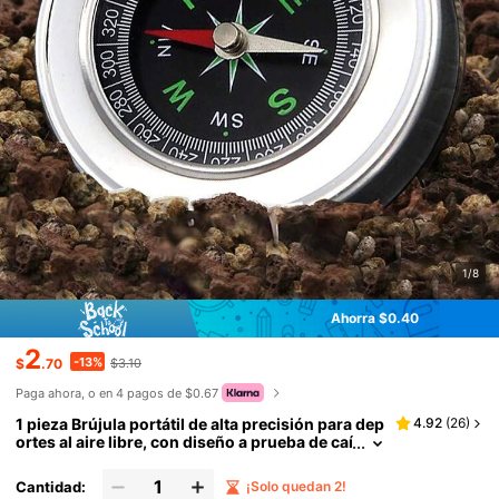
1/8
Ahorra $0.40
2
-13%
$
.70
$3.10
Paga ahora, o en 4 pagos de $0.67
1 pieza Brújula portátil de alta precisión para dep
4.92
(
26
)
ortes al aire libre, con diseño a prueba de caí
das e impermeable de 60 mm de diámetro d
e metal de acero inoxidable, utilizado para send
Cantidad:
¡Solo quedan 2!
erismo, camping y lectura de mapas