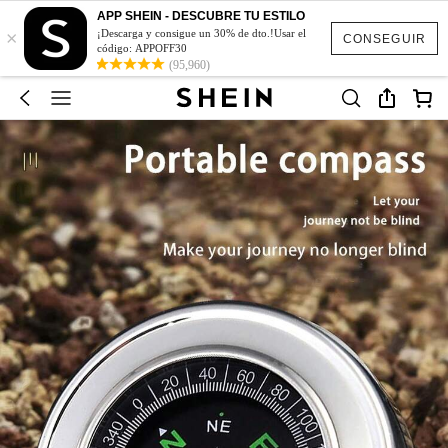
APP SHEIN - DESCUBRE TU ESTILO
×
¡Descarga y consigue un 30% de dto.!Usar el
CONSEGUIR
código: APPOFF30
(95,960)