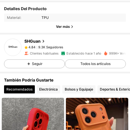
Detalles Del Producto
9.3K Seguidores
4.84
Material:
TPU
Ver más
9.3K Seguidores
4.84
SHGuan
9.3K Seguidores
4.84
Clientes habituales
Establecido hace 1 año
999K+ Vendid
Seguir
Todos los artículos
9.3K Seguidores
4.84
También Podría Gustarte
9.3K Seguidores
4.84
Recomendados
Electrónica
Bolsos y Equipaje
Deportes & Exteri
9.3K Seguidores
4.84
9.3K Seguidores
4.84