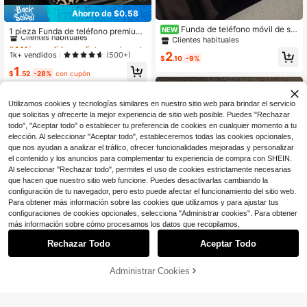
Ahorro de $0.58
#4 Más vendidos
en Estampado animal Fundas para teléfonos
Funda de teléfono móvil de sili
Clientes habituales
NEW
1 pieza Funda de teléfono premium
cona líquida con patrón de pegatina
Clientes habituales
con diseño de estampado de leopar
¡Casi agotado!
#4 Más vendidos
#4 Más vendidos
en Estampado animal Fundas para teléfonos
en Estampado animal Fundas para teléfonos
de viaje vintage para exteriores, pro
do y lazo, compatible con Apple 16,
Clientes habituales
Clientes habituales
2
1k+ vendidos
(500+)
tección de Body completo, a prueb
$
.10
-9%
15, 14, 13, 12, 11 Pro Max, también a
¡Casi agotado!
¡Casi agotado!
#4 Más vendidos
en Estampado animal Fundas para teléfonos
a de golpes y caídas, de goma blan
1
pta para la versión internacional, no
$
.52
-28%
con cupón
da TPU, compatible con iPhone 17/
Clientes habituales
para la versión nacional
17pro/13/14/15/15pro/15 Plus/15 Pr
¡Casi agotado!
omax/16/16pro/16plus/16promax/17
Utilizamos cookies y tecnologías similares en nuestro sitio web para brindar el servicio
Air/12pro/13pro/14pro/17Promax/12
promax/13promax/14promax/14plus
que solicitas y ofrecerte la mejor experiencia de sitio web posible. Puedes "Rechazar
&Compatible con Samsung Galaxy
todo", "Aceptar todo" o establecer tu preferencia de cookies en cualquier momento a tu
A54 A14 A15 S23 S24 S24ultra S25
elección. Al seleccionar "Aceptar todo", estableceremos todas las cookies opcionales,
A07 A17 S26 A57
que nos ayudan a analizar el tráfico, ofrecer funcionalidades mejoradas y personalizar
el contenido y los anuncios para complementar tu experiencia de compra con SHEIN.
Al seleccionar "Rechazar todo", permites el uso de cookies estrictamente necesarias
que hacen que nuestro sitio web funcione. Puedes desactivarlas cambiando la
configuración de tu navegador, pero esto puede afectar el funcionamiento del sitio web.
Para obtener más información sobre las cookies que utilizamos y para ajustar tus
8
configuraciones de cookies opcionales, selecciona "Administrar cookies". Para obtener
más información sobre cómo procesamos los datos que recopilamos,
Ahorro de $1.00
Rechazar Todo
Aceptar Todo
6
Funda de teléfono con lazo brillante
#3 Más vendidos
en Eslogan Fundas para teléfonos
y lindo, cubierta protectora a prueb
Clientes habituales
Ahorro de $0.60
a de golpes para teléfono móvil, dis
Clientes habituales
Administrar Cookies
300+ vendidos
¡10% DE DESCUENTO!
AÑADIR A LA BOLSA
eño de lujo con purpurina brillante,
#3 Más vendidos
#3 Más vendidos
en Eslogan Fundas para teléfonos
en Eslogan Fundas para teléfonos
Funda de teléfono de silicona líquid
2
parachoques flexible de silicona su
$
.10
-32%
a con patrón God Glory Plan, protec
Clientes habituales
Clientes habituales
ave, escudo delgado anti-rayones,
ción total del Body, a prueba de gol
decoración elegante de moda para
#3 Más vendidos
en Eslogan Fundas para teléfonos
1.6k+ vendidos
(1000+)