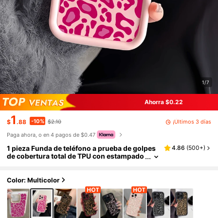
1/7
Ahorra $0.22
1
-10%
¡Últimos 3 días
$
.88
$2.10
Paga ahora, o en 4 pagos de $0.47
1 pieza Funda de teléfono a prueba de golpes
4.86
(
500+
)
de cobertura total de TPU con estampado
de leopardo rosa y burdeos, compatible c
on Apple 17, 16, 15, 14, 13, 12, 11 Pro Max, Air y
Series
Color: Multicolor