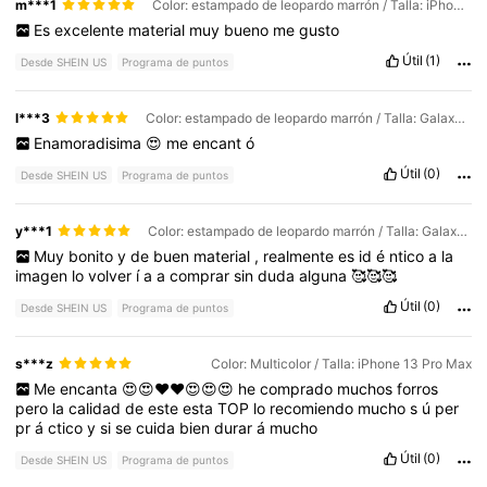
m***1
Color: estampado de leopardo marrón / Talla: iPhone 11
Es
excelente
material
muy
bueno
me
gusto
Útil
(1)
Desde SHEIN US
Programa de puntos
l***3
Color: estampado de leopardo marrón / Talla: Galaxy A55 5G
Enamoradisima
😍
me
encant
ó
Útil
(0)
Desde SHEIN US
Programa de puntos
y***1
Color: estampado de leopardo marrón / Talla: Galaxy S21 Ultra
Muy
bonito
y
de
buen
material
,
realmente
es
id
é
ntico
a
la
imagen
lo
volver
í
a
a
comprar
sin
duda
alguna
🥰🥰🥰
Útil
(0)
Desde SHEIN US
Programa de puntos
s***z
Color: Multicolor / Talla: iPhone 13 Pro Max
Me
encanta
😍😍❤️❤️😍😍😍
he
comprado
muchos
forros
pero
la
calidad
de
este
esta
TOP
lo
recomiendo
mucho
s
ú
per
pr
á
ctico
y
si
se
cuida
bien
durar
á
mucho
Útil
(0)
Desde SHEIN US
Programa de puntos