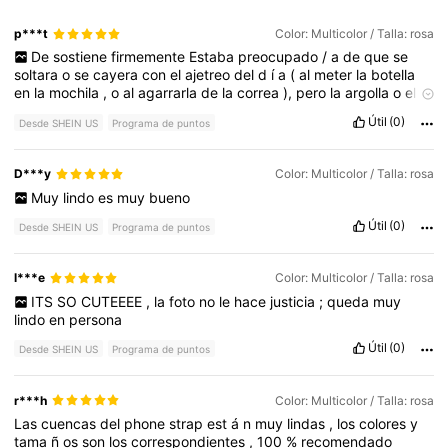
p***t
Color: Multicolor / Talla: rosa
De
sostiene
firmemente
Estaba
preocupado
/
a
de
que
se
soltara
o
se
cayera
con
el
ajetreo
del
d
í
a
(
al
meter
la
botella
en
la
mochila
,
o
al
agarrarla
de
la
correa
),
pero
la
argolla
o
el
gancho
son
s
ú
per
robustos
.
El
llavero
se
mantiene
en
su
sitio
,
Útil
(0)
Desde SHEIN US
Programa de puntos
colgando
dulcemente
sin
estorbar
.
D***y
Color: Multicolor / Talla: rosa
Muy
lindo
es
muy
bueno
Útil
(0)
Desde SHEIN US
Programa de puntos
l***e
Color: Multicolor / Talla: rosa
ITS
SO
CUTEEEE
,
la
foto
no
le
hace
justicia
;
queda
muy
lindo
en
persona
Útil
(0)
Desde SHEIN US
Programa de puntos
r***h
Color: Multicolor / Talla: rosa
Las
cuencas
del
phone
strap
est
á
n
muy
lindas
,
los
colores
y
tama
ñ
os
son
los
correspondientes
,
100
%
recomendado