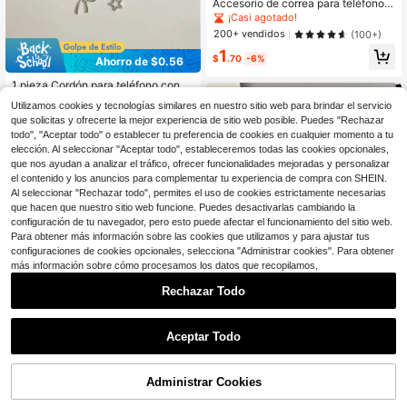
Accesorio de correa para teléfono c
on flor hecha a mano, romance prim
¡Casi agotado!
averal, fresa, decoración de fruta ro
200+ vendidos
(100+)
sa, Charm de corazón de niña, regal
1
os para madre, familia, amigos, cum
$
.70
-6%
Ahorro de $0.56
pleaños, días festivos
1 pieza Cordón para teléfono con d
ecoración de lazo de perlas falsas,
200+ vendidos
Utilizamos cookies y tecnologías similares en nuestro sitio web para brindar el servicio
correa para cámara. Nota: Debido a
1
que solicitas y ofrecerte la mejor experiencia de sitio web posible. Puedes "Rechazar
$
.44
-28%
con cupón
l ángulo y la ampliación de la fotogr
afía, el tamaño real puede diferir lig
todo", "Aceptar todo" o establecer tu preferencia de cookies en cualquier momento a tu
eramente de la foto. Accesorio para
elección. Al seleccionar "Aceptar todo", estableceremos todas las cookies opcionales,
teléfono, accesorio para teléfono, c
que nos ayudan a analizar el tráfico, ofrecer funcionalidades mejoradas y personalizar
orrea de muñeca para teléfono intel
el contenido y los anuncios para complementar tu experiencia de compra con SHEIN.
igente, bolso cruzado para teléfono
Al seleccionar "Rechazar todo", permites el uso de cookies estrictamente necesarias
inteligente
que hacen que nuestro sitio web funcione. Puedes desactivarlas cambiando la
configuración de tu navegador, pero esto puede afectar el funcionamiento del sitio web.
Para obtener más información sobre las cookies que utilizamos y para ajustar tus
configuraciones de cookies opcionales, selecciona "Administrar cookies". Para obtener
más información sobre cómo procesamos los datos que recopilamos,
Rechazar Todo
Ahorro de $0.10
Aceptar Todo
1 pieza Brazalete vintage elegante
clásico con perla decorativa asimét
#1 Más vendidos
en Perla Cordones para teléfonos celulares
rica y cuentas doradas, estilo de ce
Administrar Cookies
AÑADIR A LA BOLSA
¡11% DE DESCUENTO!
2.1k+ vendidos
(500+)
Ahorro de $0.20
rámica negra mate lindo, cadena pa
ra teléfono minimalista juvenil enca