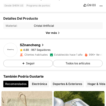
Útil
(0)
Desde SHEIN US
Programa de puntos
Detalles Del Producto
967 Seguidores
4.88
Material:
Cristal Artificial
Ver más
967 Seguidores
4.88
SZnancheng
967 Seguidores
4.88
Clientes habituales
Establecido hace 1 año
99K+ Vendido
Seguir
Todos los artículos
967 Seguidores
4.88
También Podría Gustarte
967 Seguidores
4.88
Recomendados
Electrónica
Deportes & Exteriores
Hogar & Vida
967 Seguidores
4.88