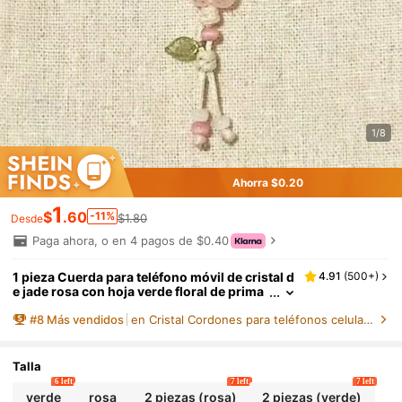
1/8
Ahorra $0.20
1
$
.60
-11%
$1.80
Desde
Paga ahora, o en 4 pagos de $0.40
1 pieza Cuerda para teléfono móvil de cristal d
4.91
(
500+
)
e jade rosa con hoja verde floral de prima
vera, diseñada para mujeres, compatible
#
8
Más vendidos
en Cristal Cordones para teléfonos celulares
con bolso, colgante, llavero, cámara, decoraci
ón CCD, regalo para madre, familia, amigos, c
umpleaños, vacaciones
Talla
6 left
7 left
7 left
verde
rosa
2 piezas (rosa)
2 piezas (verde)