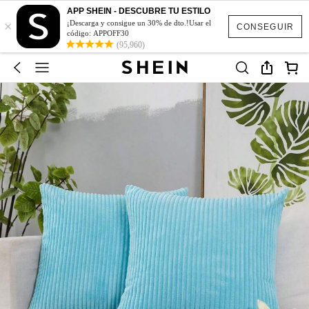
APP SHEIN - DESCUBRE TU ESTILO
×
¡Descarga y consigue un 30% de dto.!Usar el
CONSEGUIR
código: APPOFF30
(95,960)