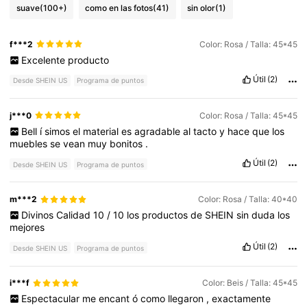
suave
(100+)
como en las fotos
(41)
sin olor
(1)
f***2
Color: Rosa / Talla: 45*45
Excelente
producto
Útil
(2)
Desde SHEIN US
Programa de puntos
j***0
Color: Rosa / Talla: 45*45
Bell
í
simos
el
material
es
agradable
al
tacto
y
hace
que
los
muebles
se
vean
muy
bonitos
.
Útil
(2)
Desde SHEIN US
Programa de puntos
m***2
Color: Rosa / Talla: 40*40
Divinos
Calidad
10
/
10
los
productos
de
SHEIN
sin
duda
los
mejores
Útil
(2)
Desde SHEIN US
Programa de puntos
i***f
Color: Beis / Talla: 45*45
Espectacular
me
encant
ó
como
llegaron
,
exactamente