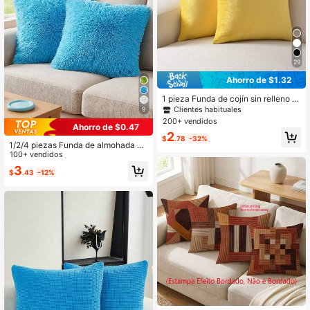
29
Ahorro de $1.32
1 pieza Funda de cojín sin relleno u
nicolor
Clientes habituales
9
200+ vendidos
Ahorro de $0.47
2
$
.78
-32%
1/2/4 piezas Funda de almohada de
unicolor de peluche (Inserto de alm
100+ vendidos
ohada no incluido), Funda de cojín
3
$
.43
-12%
cuadrada esponjosa minimalista de
doble cara, Funda de almohada dec
orativa suave y cómoda para el hog
ar, Adecuada para dormitorio, sala d
e estar, sofá, silla, cierre con cremal
lera