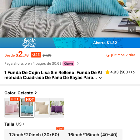
1/4
Ahorra $1.32
2
-32%
¡Últimos 2 días
$
.78
$4.10
Desde
Paga ahora, o en 4 pagos de $0.69
1 Funda De Cojín Lisa Sin Relleno, Funda De Al
4.93
(
500+
)
mohada Cuadrada De Pana De Rayas Para
Sofá, Decoración Del Hogar
Color: Celeste
Talla
US
7 left
12inch*20inch
(30*50)
16inch*16inch
(40*40)