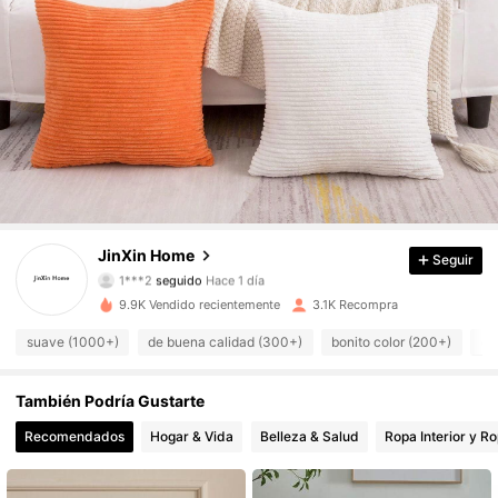
384 Seguidores
4.94
384 Seguidores
4.94
384 Seguidores
4.94
JinXin Home
Seguir
1***2
seguido
Hace 1 día
384 Seguidores
4.94
9.9K Vendido recientemente
3.1K Recompra
384 Seguidores
4.94
suave (1000+)
de buena calidad (300+)
bonito color (200+)
co
384 Seguidores
4.94
También Podría Gustarte
Recomendados
Hogar & Vida
Belleza & Salud
Ropa Interior y R
384 Seguidores
4.94
384 Seguidores
4.94