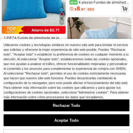
4 piezas Fundas de almohada
NEW
con estampado de patchwork a cua
8
$
.97
-23%
dros en tonos marrones de estilo am
ericano, impresión plana 2D de un s
olo lado, no es bordado real 3D, 45
20
x45cm (18x18in), fundas de cojín d
e poliéster suaves y cómodas, cierr
Ahorro de $0.71
e con cremallera, lavables a máquin
a, adecuadas para sala de estar, dor
1 PIEZA Funda de almohada de jacq
mitorio y decoración del hogar (solo
uard, funda protectora decorativa d
50+ vendidos
fundas de almohada, no incluye rell
Utilizamos cookies y tecnologías similares en nuestro sitio web para brindar el servicio
el hogar para cojín de sofá
2
eno de almohada)
$
.79
-20%
que solicitas y ofrecerte la mejor experiencia de sitio web posible. Puedes "Rechazar
todo", "Aceptar todo" o establecer tu preferencia de cookies en cualquier momento a tu
elección. Al seleccionar "Aceptar todo", estableceremos todas las cookies opcionales,
que nos ayudan a analizar el tráfico, ofrecer funcionalidades mejoradas y personalizar
el contenido y los anuncios para complementar tu experiencia de compra con SHEIN.
Al seleccionar "Rechazar todo", permites el uso de cookies estrictamente necesarias
Ahorro de $1.65
que hacen que nuestro sitio web funcione. Puedes desactivarlas cambiando la
configuración de tu navegador, pero esto puede afectar el funcionamiento del sitio web.
1 pieza Funda de almohada c
Local
Para obtener más información sobre las cookies que utilizamos y para ajustar tus
on lazo bordado color crema dulce,
Clientes habituales
configuraciones de cookies opcionales, selecciona "Administrar cookies". Para obtener
decora el sofá con la funda de almo
100+ vendidos
más información sobre cómo procesamos los datos que recopilamos,
hada, crea ambiente con la funda d
3
e almohada
$
.65
-31%
Rechazar Todo
10
Ahorro de $1.37
Aceptar Todo
1 pieza/2 piezas Funda de cojín de t
erciopelo azul claro y dorado con ra
Clientes habituales