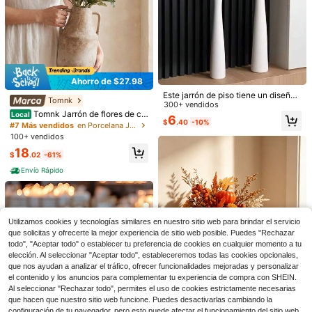
Ahorro de $27.98
Este jarrón de piso tiene un diseño
Tomnk
minimalista moderno y estilizado, a
300+ vendidos
Tomnk Jarrón de flores de ce
decuado para exhibir ramas y flores
Local
6
$
.40
-10%
rámica de 28 cm de estilo rústico y
secas. Se puede usar como un jarró
#7 Más vendidos
en Porcelana Jarrones y accesorios para jarrones
1 pieza Jarrón con lazo rosa, jarrón
de granja, jarrones decorativos de t
n decorativo alto y delgado, coloca
100+ vendidos
de flores, diseño minimalista de alta
¡Casi agotado!
erracota para decoración del hogar,
do cerca de la chimenea, en el dor
18
gama, adecuado para decoración d
mesa, chimenea, sala de estar, bañ
mitorio, la cocina o la sala de estar.
200+ vendidos
$
.02
-61%
e habitación, sala de estar, escritori
o, centro de mesa para bodas
1
o, estudio, comedor, oficina, jarrón d
Envío Rápido
$
.60
-11%
Ahorro de $0.33
e artesanía exquisita
Jarrón cilíndrico de vidrio borosilica
to para decoración central, jarrón ci
#5 Más vendidos
en nuevo Jarrones y accesorios para jarrones
líndrico transparente de plástico res
80+ vendidos
istente a los golpes - Decoración c
Utilizamos cookies y tecnologías similares en nuestro sitio web para brindar el servicio
2
entral de estilo bohemio duradera p
$
.87
-10%
que solicitas y ofrecerte la mejor experiencia de sitio web posible. Puedes "Rechazar
ara bodas, fiestas y decoración del
todo", "Aceptar todo" o establecer tu preferencia de cookies en cualquier momento a tu
hogar - Jarrón de flores redondo irr
elección. Al seleccionar "Aceptar todo", estableceremos todas las cookies opcionales,
ompible para arreglos florales, centr
que nos ayudan a analizar el tráfico, ofrecer funcionalidades mejoradas y personalizar
o de mesa minimalista para la mesa
el contenido y los anuncios para complementar tu experiencia de compra con SHEIN.
Al seleccionar "Rechazar todo", permites el uso de cookies estrictamente necesarias
que hacen que nuestro sitio web funcione. Puedes desactivarlas cambiando la
configuración de tu navegador, pero esto puede afectar el funcionamiento del sitio web.