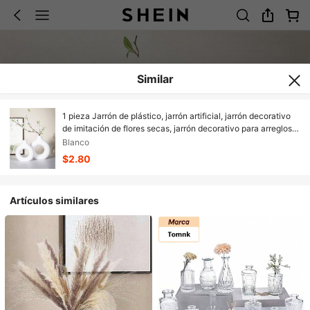
Similar
1 pieza Jarrón de plástico, jarrón artificial, jarrón decorativo
de imitación de flores secas, jarrón decorativo para arreglos
florales, jarrón de arte, decoración del hogar, decoración de
Blanco
escritorio, regalo del Día de San Valentín, cumpleaños,
$2.80
graduación, decoración de habitación, jarrón de vidrio
Artículos similares