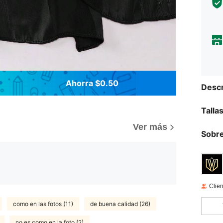
Ahorra $0.50
Descr
Talla
Ver más
Sobre
Clien
como en las fotos (11)
de buena calidad (26)
no es como en la foto (2)