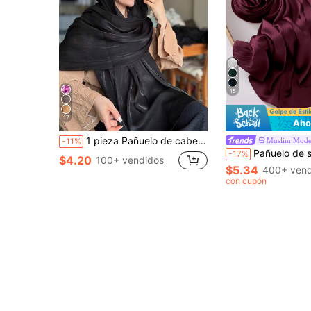
15
17
Aho
1 pieza Pañuelo de cabeza elegante y suave de seda sintética de unicolor básico para mujer, hiyab conservador liso adecuado para uso diario con vestido
Muslim Mode
-11%
Pañuelo de satén arrugado, 1 o 2 paq
-17%
$4.20
100+ vendidos
$5.34
400+ vend
con cupón