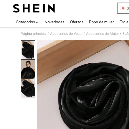
S
Use up 
Categorías
Novedades
Ofertas
Ropa de mujer
Traje
Página principal
Accesorios de Vestir
Accesorios de Mujer
Buf
/
/
/