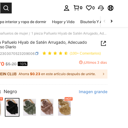
0
0
a. Press Enter to select.
pa interior y ropa de dormir
Hogar y Vida
Bisutería Y Accesorios
Be
pañuelos de mujer
1 pieza Pañuelo Hiyab de Satén Arrugado, Adecuado para Uso Diario
/
a Pañuelo Hiyab de Satén Arrugado, Adecuado
so Diario
c2303070523209006
(100+ Comentarios)
¡Últimos 3 días
70
$5.20
-10%
ICE AND AVAILABILITY
Ahorra
$0.23
en este artículo después de unirte.
:
Negro
Imagen grande