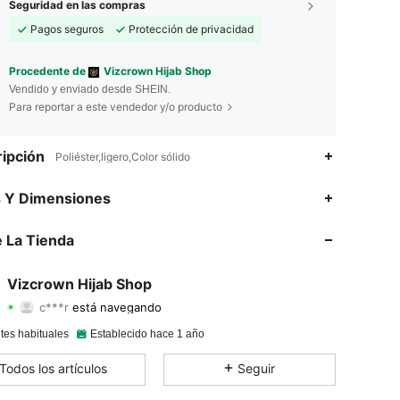
Seguridad en las compras
Pagos seguros
Protección de privacidad
Procedente de
Vizcrown Hijab Shop
Vendido y enviado desde SHEIN.
Para reportar a este vendedor y/o producto
ipción
Poliéster,ligero,Color sólido
4.91
464
26K
s Y Dimensiones
4.91
464
26K
 La Tienda
4.91
464
26K
Vizcrown Hijab Shop
c***r
está navegando
4.91
464
26K
Calificación
Artículos
Seguidores
tes habituales
Establecido hace 1 año
4.91
464
26K
Todos los artículos
Seguir
4.91
464
26K