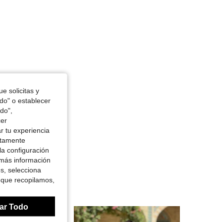
e solicitas y
odo" o establecer
do",
cer
r tu experiencia
ctamente
la configuración
 más información
es, selecciona
 que recopilamos,
ar Todo