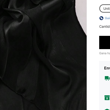
Unit
Guí
Cantid
Gana h
Env