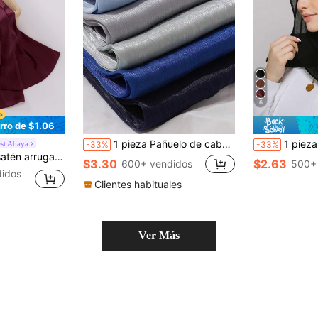
6
rro de $1.06
1 pieza Pañuelo de cabeza de mujer de unicolor, de gasa brillante, para uso diario, protección solar, playa, vacaciones
1 pieza Diadema, pañuelo de cabeza d
st Abaya
-33%
-33%
uetes, sin caja de regalo incluida
$3.30
$2.63
600+ vendidos
500+
idos
Clientes habituales
Ver Más