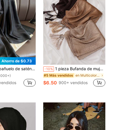
Ahorro de $0.73
ibete, 1 pieza para usar como bandana, banda para el cabello o diadema ideal para darle un toque elegante a su apariencia
1 pieza Bufanda de mujer de unicolor de terciopelo satinado jacquard con borla y colgante de perla
-10%
en Multicolor Bufandas de mujer
#5 Más vendidos
1000+)
$6.50
vendidos
900+ vendidos