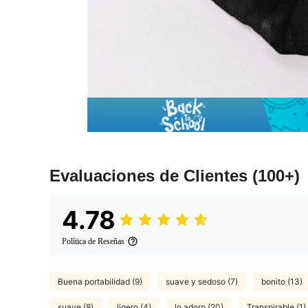
Evaluaciones de Clientes
(100+)
4.78
Política de Reseñas
Buena portabilidad (9)
suave y sedoso (7)
bonito (13)
suave (8)
ligero (4)
lo adoro (20)
Transpirable (1)