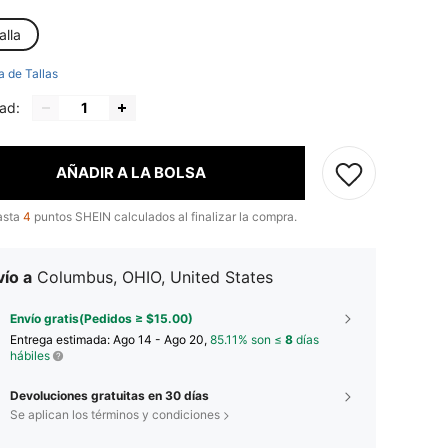
alla
a de Tallas
ad:
AÑADIR A LA BOLSA
asta
4
puntos SHEIN calculados al finalizar la compra.
ío a
Columbus, OHIO, United States
Envío gratis(Pedidos ≥ $15.00)
Entrega estimada:
Ago 14 - Ago 20,
85.11% son ≤
8
días
hábiles
Devoluciones gratuitas en 30 días
Se aplican los términos y condiciones