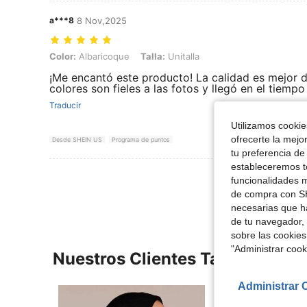
a***8
8 Nov,2025
Color: Albaricoque, Talla: Unitalla
Color:
Albaricoque
Talla:
Unitalla
¡Me encantó este producto! La calidad es mejor d
colores son fieles a las fotos y llegó en el tiemp
Traducir
Utilizamos cookies
ofrecerte la mejo
Desde SHEIN US
Programa de puntos
tu preferencia de
estableceremos to
Ver Más Re
funcionalidades m
de compra con SH
necesarias que h
de tu navegador, 
sobre las cookies
"Administrar coo
Nuestros Clientes También Vie
Administrar 