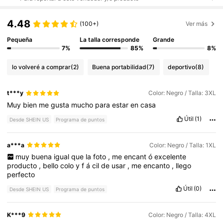
4.48
(100+)
Ver más
Pequeña
La talla corresponde
Grande
7%
85%
8%
lo volveré a comprar
(2)
Buena portabilidad
(7)
deportivo
(8)
t***y
Color: Negro / Talla: 3XL
Muy
bien
me
gusta
mucho
para
estar
en
casa
Útil
(1)
Desde SHEIN US
Programa de puntos
a***a
Color: Negro / Talla: 1XL
muy
buena
igual
que
la
foto
,
me
encant
ó
excelente
producto
,
bello
colo
y
f
á
cil
de
usar
,
me
encanto
,
llego
perfecto
Útil
(0)
Desde SHEIN US
Programa de puntos
K***9
Color: Negro / Talla: 4XL