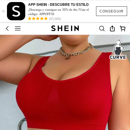
APP SHEIN - DESCUBRE TU ESTILO
×
¡Descarga y consigue un 30% de dto.!Usar el
CONSEGUIR
código: APPOFF30
(95,960)