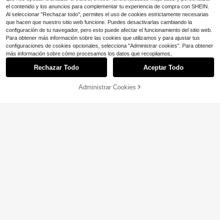
Mostrar artículos similares con stock
Ver todo
el contenido y los anuncios para complementar tu experiencia de compra con SHEIN.
Al seleccionar "Rechazar todo", permites el uso de cookies estrictamente necesarias
que hacen que nuestro sitio web funcione. Puedes desactivarlas cambiando la
configuración de tu navegador, pero esto puede afectar el funcionamiento del sitio web.
Para obtener más información sobre las cookies que utilizamos y para ajustar tus
configuraciones de cookies opcionales, selecciona "Administrar cookies". Para obtener
más información sobre cómo procesamos los datos que recopilamos,
Rechazar Todo
Aceptar Todo
Lo sentimos, este producto está agotado.
SHEIN Set de 2 piezas de sujetador
Administrar Cookies
AGOTADO
y pantie con encaje de tiras tipo es
16
#7 Más vendidos
en 3/4 taza Conjuntos de sujetador y braguita de t
pagueti en unicolor para mujer de ta
400+ vendidos
(100+)
SHEIN Sujetador sin aros con forma
lla grande
6
curva para tallas grandes
500+ vendidos
(1000+)
$
.49
-11%
4
$
.07
-30%
con cupón