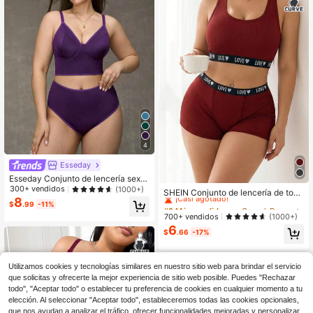
4
Esseday
Esseday Conjunto de lencería sexy
#2 Más vendidos
en Casual-Deportivo Conjuntos de sujetador y bragu
con acolchado minimalista y levant
300+ vendidos
(1000+)
¡Casi agotado!
SHEIN Conjunto de lencería de top
amiento para tallas grandes
8
y fondo minimalista de unicolor y pa
#2 Más vendidos
#2 Más vendidos
en Casual-Deportivo Conjuntos de sujetador y bragu
en Casual-Deportivo Conjuntos de sujetador y bragu
$
.99
-11%
rches con diseño sin mangas para t
¡Casi agotado!
¡Casi agotado!
700+ vendidos
(1000+)
allas grandes
6
#2 Más vendidos
en Casual-Deportivo Conjuntos de sujetador y bragu
$
.66
-17%
¡Casi agotado!
Utilizamos cookies y tecnologías similares en nuestro sitio web para brindar el servicio
que solicitas y ofrecerte la mejor experiencia de sitio web posible. Puedes "Rechazar
todo", "Aceptar todo" o establecer tu preferencia de cookies en cualquier momento a tu
elección. Al seleccionar "Aceptar todo", estableceremos todas las cookies opcionales,
que nos ayudan a analizar el tráfico, ofrecer funcionalidades mejoradas y personalizar