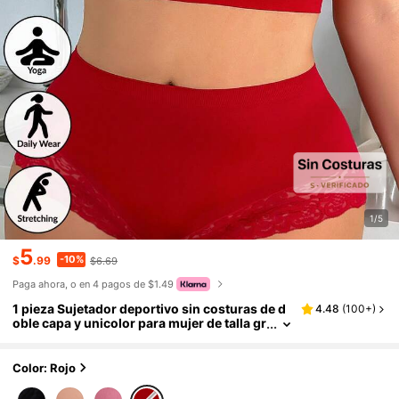
1/5
5
-10%
$
.99
$6.69
Paga ahora, o en 4 pagos de $1.49
1 pieza Sujetador deportivo sin costuras de d
4.48
(
100+
)
oble capa y unicolor para mujer de talla gr
ande, sujetador inalámbrico transpirable
adecuado para yoga y ejercicio
Color: Rojo