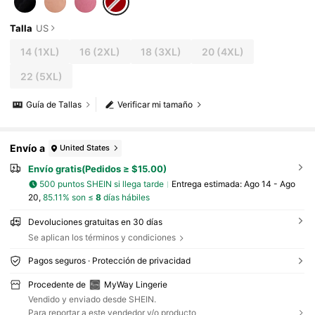
Talla
US
14
(1XL)
16
(2XL)
18
(3XL)
20
(4XL)
22
(5XL)
Guía de Tallas
Verificar mi tamaño
Envío a
United States
Envío gratis(Pedidos ≥ $15.00)
500 puntos SHEIN si llega tarde
Entrega estimada:
Ago 14 - Ago
20,
85.11% son ≤
8
días hábiles
Devoluciones gratuitas en 30 días
Se aplican los términos y condiciones
Pagos seguros · Protección de privacidad
Procedente de
MyWay Lingerie
Vendido y enviado desde SHEIN.
Para reportar a este vendedor y/o producto