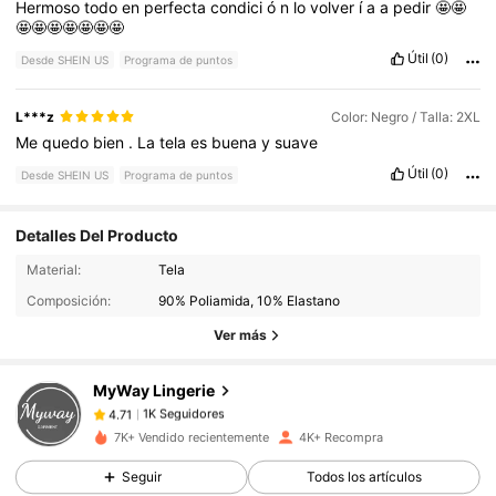
Hermoso
todo
en
perfecta
condici
ó
n
lo
volver
í
a
a
pedir
🤩🤩
🤩🤩🤩🤩🤩🤩🤩
Útil
(0)
Desde SHEIN US
Programa de puntos
L***z
Color: Negro / Talla: 2XL
Me
quedo
bien
.
La
tela
es
buena
y
suave
Útil
(0)
Desde SHEIN US
Programa de puntos
Detalles Del Producto
1K Seguidores
4.71
Material:
Tela
Composición:
90% Poliamida, 10% Elastano
Ver más
1K Seguidores
4.71
MyWay Lingerie
1K Seguidores
4.71
7K+ Vendido recientemente
4K+ Recompra
Seguir
Todos los artículos
1K Seguidores
4.71