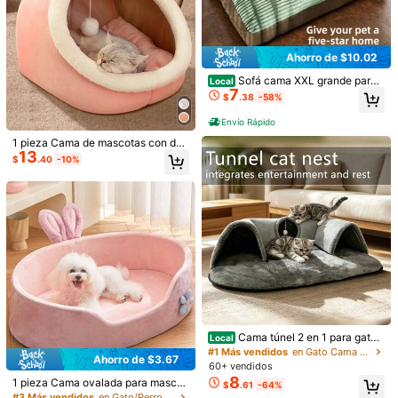
Ahorro de $10.02
Sofá cama XXL grande para
Local
7
perros, sofá para mascotas a rayas
$
.38
-58%
con funda lavable, suave, duradero
y resistente a los arañazos, mueble
Envío Rápido
grueso y cálido de invierno para pe
rros y gatos, alfombra para mascot
1 pieza Cama de mascotas con dec
13
as de interior para todas las estacio
oración de orejas de dibujos anima
$
.40
-10%
nes.
dos para perros y gatos, cama de p
erro y gato fácil de limpiar para que
el cachorro duerma
1/6
7
$
.20
Paga ahora, o en 4 pagos de $1.80
1 pieza Cama para mascotas de felpa interior
4.75
(
100+
)
redondo
Cama túnel 2 en 1 para gatos
Local
con cojín de felpa, disponible en va
#1 Más vendidos
en Gato Cama y tapete para jaulas de mascotas
Ahorro de $3.67
rios tamaños, refugio cálido y suav
Talla
60+ vendidos
e con juguete interactivo, acogedor
8
1 pieza Cama ovalada para mascot
$
.61
-64%
a cueva de juego y descanso para
as, suave y gruesa, con patrón flora
S
M
L
#3 Más vendidos
en Gato/Perro Cama y tapete para jaulas de mascota