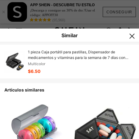
APP SHEIN - DESCUBRE TU ESTILO
×
¡Descarga y consigue un 30% de dto.!Usar el
CONSEGUIR
código: APPOFF30
(95,960)
Similar
1 pieza Caja portátil para pastillas, Dispensador de
medicamentos y vitaminas para la semana de 7 días con
capacidad para siete días individuales de pastillas sellados y
Multicolor
largos
$6.50
Artículos similares