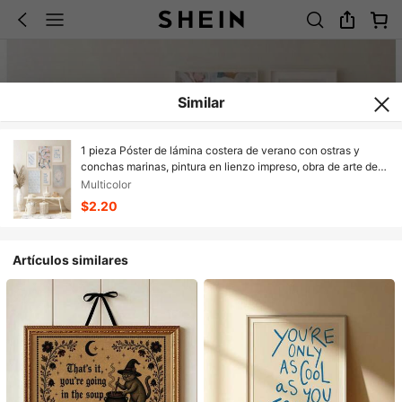
Similar
1 pieza Póster de lámina costera de verano con ostras y
conchas marinas, pintura en lienzo impreso, obra de arte de
pared para decoración del hogar con marco opcional
Multicolor
$2.20
Artículos similares