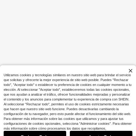
Ahorro de $0.41
#2 Más vendidos
en Cifra Pinturas decorativas
Clientes habituales
VANART
¡Casi agotado!
#2 Más vendidos
#2 Más vendidos
en Cifra Pinturas decorativas
en Cifra Pinturas decorativas
1 pieza Póster de piernas en la bañ
era con actitud, arte rebelde, póster
Clientes habituales
Clientes habituales
de mujer leyendo con actitud, regal
800+ vendidos
¡Casi agotado!
¡Casi agotado!
#2 Más vendidos
en Cifra Pinturas decorativas
o para festival, adecuado para dorm
Clientes habituales
2
itorio, sala de estar, baño, arte de pa
$
.19
-16%
con cupón
¡Casi agotado!
red, decoración de pared, decoraci
ón del hogar, decoración de la habit
ación, arte de pared en lienzo, póst
Utilizamos cookies y tecnologías similares en nuestro sitio web para brindar el servicio
eres, arte de pared con marco, marc
que solicitas y ofrecerte la mejor experiencia de sitio web posible. Puedes "Rechazar
o opcional
todo", "Aceptar todo" o establecer tu preferencia de cookies en cualquier momento a tu
elección. Al seleccionar "Aceptar todo", estableceremos todas las cookies opcionales,
que nos ayudan a analizar el tráfico, ofrecer funcionalidades mejoradas y personalizar
el contenido y los anuncios para complementar tu experiencia de compra con SHEIN.
Al seleccionar "Rechazar todo", permites el uso de cookies estrictamente necesarias
que hacen que nuestro sitio web funcione. Puedes desactivarlas cambiando la
configuración de tu navegador, pero esto puede afectar el funcionamiento del sitio web.
Para obtener más información sobre las cookies que utilizamos y para ajustar tus
configuraciones de cookies opcionales, selecciona "Administrar cookies". Para obtener
Mostrar artículos similares con stock
Ver todo
más información sobre cómo procesamos los datos que recopilamos,