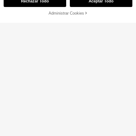
Rechazar Todo
Aceptar Todo
Lo sentimos, este producto está agotado.
Administrar Cookies
AGOTADO