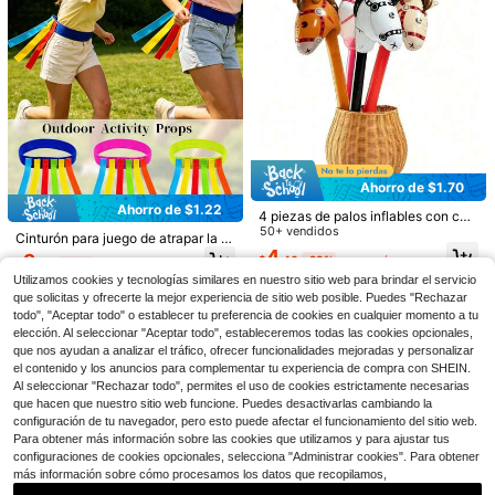
Pegajosa de Apretar de Ascenso Le
nto con Bloques de Construcción O
cultos, Juguete de Descompresión
Hecho a Mano para Escritorio para
Adultos, Regalo Divertido de Relaja
ción de Oficina
24
Ahorro de $1.70
Ahorro de $1.32
Ahorro de $1.22
4 piezas de palos inflables con cab
eza de caballo con ojos y boca exp
50+ vendidos
ruize1
Cinturón para juego de atrapar la c
5
resivos, accesorios para actuacion
ola, cinturón elástico ajustable con
Set de 4 piezas de corbata, pajarit
4
2
$
.40
-28%
con cupón
es en el escenario, palos de juegos
$
.48
-33%
cinta de colores, accesorio para jue
a, pañuelo de bolsillo y gemelos de
Volante de plumas de grado d
Local
5
inflables, accesorios para juegos d
Utilizamos cookies y tecnologías similares en nuestro sitio web para brindar el servicio
$
.58
-19%
go de atrapar la cola, adecuado par
poliéster de unicolor versátil y de m
e competición, volante de fútbol res
10
e agua, accesorios para actividade
$
.50
-59%
que solicitas y ofrecerte la mejor experiencia de sitio web posible. Puedes "Rechazar
a casa, patio trasero, fiesta, campin
oda para negocios para hombres, a
istente con base duradera, plumas
s grupales, diversión de agua de ve
g, actividades de equipo al aire libr
decuado para bodas, celebraciones
todo", "Aceptar todo" o establecer tu preferencia de cookies en cualquier momento a tu
que no se desprenden fácilmente, j
rano, decoración colorida de fiesta
e y suministros para actividades de
y uso diario
uguete deportivo de fitness para ext
elección. Al seleccionar "Aceptar todo", estableceremos todas las cookies opcionales,
de vaqueros, cumpleaños, boda, fie
construcción de equipo
eriores para competición y juego di
que nos ayudan a analizar el tráfico, ofrecer funcionalidades mejoradas y personalizar
sta en la piscina, cosplay, despedid
ario
el contenido y los anuncios para complementar tu experiencia de compra con SHEIN.
a de soltero, decoración de fiesta c
on tema de vaqueros occidentales,
Al seleccionar "Rechazar todo", permites el uso de cookies estrictamente necesarias
recuerdos de fiesta, accesorios par
que hacen que nuestro sitio web funcione. Puedes desactivarlas cambiando la
a fotos, juegos de playa, actividade
configuración de tu navegador, pero esto puede afectar el funcionamiento del sitio web.
s acuáticas, entretenimiento acuáti
Para obtener más información sobre las cookies que utilizamos y para ajustar tus
co, reunión en la piscina, disfrute y
configuraciones de cookies opcionales, selecciona "Administrar cookies". Para obtener
celebración en la playa, camping, e
más información sobre cómo procesamos los datos que recopilamos,
sencial para vacaciones