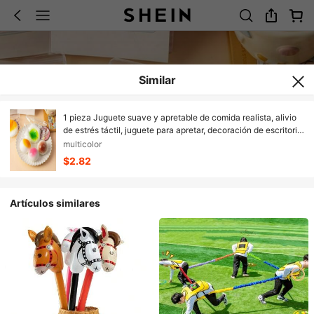
Similar
1 pieza Juguete suave y apretable de comida realista, alivio
de estrés táctil, juguete para apretar, decoración de escritorio,
regalo ideal para Navidad, Halloween y fiestas festivas
multicolor
$2.82
Artículos similares