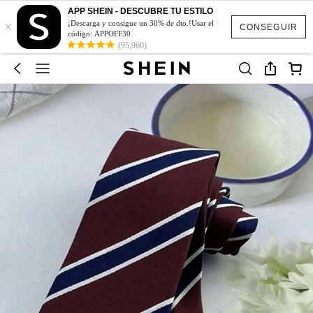
APP SHEIN - DESCUBRE TU ESTILO
×
¡Descarga y consigue un 30% de dto.!Usar el
CONSEGUIR
código: APPOFF30
(95,960)