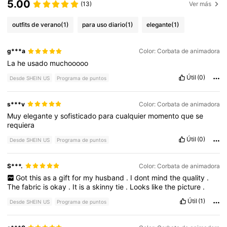
5.00
(13)
Ver más
outfits de verano
(1)
para uso diario
(1)
elegante
(1)
g***a
Color: Corbata de animadora
La
he
usado
muchooooo
Útil
(0)
Desde SHEIN US
Programa de puntos
s***v
Color: Corbata de animadora
Muy
elegante
y
sofisticado
para
cualquier
momento
que
se
requiera
Útil
(0)
Desde SHEIN US
Programa de puntos
S***.
Color: Corbata de animadora
Got
this
as
a
gift
for
my
husband
.
I
dont
mind
the
quality
.
The
fabric
is
okay
.
It
is
a
skinny
tie
.
Looks
like
the
picture
.
Útil
(1)
Desde SHEIN US
Programa de puntos