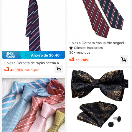
1 pieza Corbata casual/de negocios
de poliéster con rayas para hombre,
Clientes habituales
color burdeos y azul marino, adecu
50+ vendidos
Ahorro de $0.40
ada para bodas y uso diario
4
$
.30
-10%
1 pieza Corbata de rayas hecha a m
ano de moda para hombre, Accesori
3
$
.40
-11%
con cupón
os, Festival, Regalos, Regalo de gra
duación