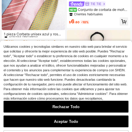
TIE TIE
Conjunto de corbata de moño
NEW
de seda jacquard con rayas, pañuel
Clientes habituales
o de bolsillo y gemelos para hombr
6
e, formal para boda, fiesta, baile
$
.60
-10%
#7 Más vendidos
en Multicolor Corbatas para hombres
Clientes habituales
1 pieza Corbata unisex azul y rosa
anudada a mano, adecuada para us
#7 Más vendidos
#7 Más vendidos
en Multicolor Corbatas para hombres
en Multicolor Corbatas para hombres
o casual, ropa urbana y hombres de
200+ vendidos
Clientes habituales
Clientes habituales
negocios
Utilizamos cookies y tecnologías similares en nuestro sitio web para brindar el servicio
#7 Más vendidos
en Multicolor Corbatas para hombres
4
$
.60
-12%
que solicitas y ofrecerte la mejor experiencia de sitio web posible. Puedes "Rechazar
Clientes habituales
todo", "Aceptar todo" o establecer tu preferencia de cookies en cualquier momento a tu
elección. Al seleccionar "Aceptar todo", estableceremos todas las cookies opcionales,
que nos ayudan a analizar el tráfico, ofrecer funcionalidades mejoradas y personalizar
el contenido y los anuncios para complementar tu experiencia de compra con SHEIN.
Al seleccionar "Rechazar todo", permites el uso de cookies estrictamente necesarias
que hacen que nuestro sitio web funcione. Puedes desactivarlas cambiando la
configuración de tu navegador, pero esto puede afectar el funcionamiento del sitio web.
Para obtener más información sobre las cookies que utilizamos y para ajustar tus
configuraciones de cookies opcionales, selecciona "Administrar cookies". Para obtener
más información sobre cómo procesamos los datos que recopilamos,
Rechazar Todo
#6 Más vendidos
en Negro Corbatas para hombres
¡Casi agotado!
#6 Más vendidos
#6 Más vendidos
en Negro Corbatas para hombres
en Negro Corbatas para hombres
1 pieza Corbata con Cremallera Ne
Aceptar Todo
gra Diseño Genial a Cuadros Crema
¡Casi agotado!
¡Casi agotado!
llera Versátil Casual Diario
300+ vendidos
#6 Más vendidos
en Negro Corbatas para hombres