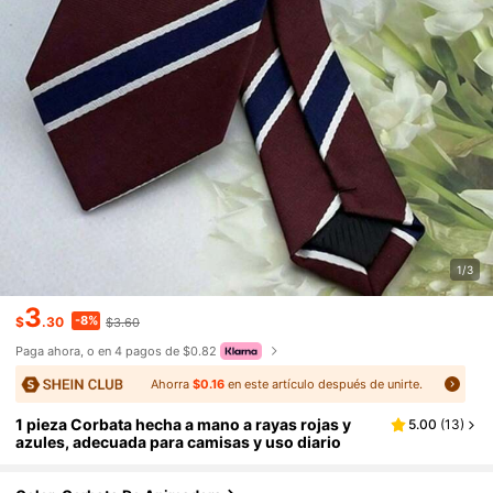
1/3
3
-8%
$
.30
$3.60
Paga ahora, o en 4 pagos de $0.82
Ahorra
$0.16
en este artículo después de unirte.
1 pieza Corbata hecha a mano a rayas rojas y
5.00
(
13
)
azules, adecuada para camisas y uso diario