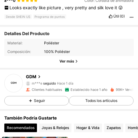
a***0
Color: Corbata de animadora
Looks
exactly
like
picture
,
very
pretty
and
silk
love
it
😜
Útil
(0)
Desde SHEIN US
Programa de puntos
Detalles Del Producto
6K Seguidores
4.88
Material:
Poliéster
Composición:
100% Poliéster
6K Seguidores
4.88
Ver más
6K Seguidores
4.88
GDM
m***e
seguido
Hace 1 día
6K Seguidores
4.88
Clientes habituales
Establecido hace 1 año
99K+ Vendido
Seguir
Todos los artículos
6K Seguidores
4.88
También Podría Gustarte
6K Seguidores
4.88
Recomendados
Joyas & Relojes
Hogar & Vida
Zapatos
Homb
6K Seguidores
4.88