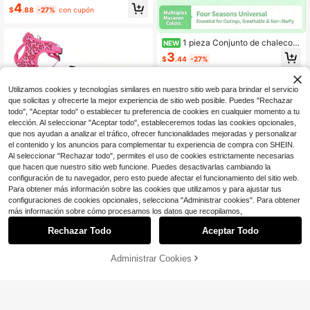
perros con forro suave de nailon refl
4
$
.88
-27%
con cupón
ectante, adecuado para perros med
ianos y grandes, resistente y anti-tir
ones, para caminar al aire libre, sen
derismo y uso diario
1 pieza Conjunto de chaleco r
NEW
eflectante y correa anti-escape par
3
$
.44
-27%
a gatos, correa transpirable para pa
sear perros pequeños, suministros p
ara mascotas
Utilizamos cookies y tecnologías similares en nuestro sitio web para brindar el servicio
que solicitas y ofrecerte la mejor experiencia de sitio web posible. Puedes "Rechazar
todo", "Aceptar todo" o establecer tu preferencia de cookies en cualquier momento a tu
elección. Al seleccionar "Aceptar todo", estableceremos todas las cookies opcionales,
que nos ayudan a analizar el tráfico, ofrecer funcionalidades mejoradas y personalizar
el contenido y los anuncios para complementar tu experiencia de compra con SHEIN.
Al seleccionar "Rechazar todo", permites el uso de cookies estrictamente necesarias
que hacen que nuestro sitio web funcione. Puedes desactivarlas cambiando la
configuración de tu navegador, pero esto puede afectar el funcionamiento del sitio web.
Para obtener más información sobre las cookies que utilizamos y para ajustar tus
configuraciones de cookies opcionales, selecciona "Administrar cookies". Para obtener
más información sobre cómo procesamos los datos que recopilamos,
Ahorro de $1.34
Rechazar Todo
Aceptar Todo
Conjunto de arnés y correa para ma
scotas (perros y gatos) con estamp
#2 Más vendidos
en Gato/Perro Arneses para mascotas
ado de leopardo, hecho de tela de
Administrar Cookies
700+ vendidos
¡12% DE DESCUENTO!
AÑADIR A LA BOLSA
malla transpirable, incluye correa d
3
e 1.5M, adecuado para perros y gat
$
.36
-29%
con cupón
os pequeños/medianos, tamaño aju
Chaleco de arnés para perros reflec
stable, con rayas reflectantes para l
tante y antitracción, con asa, transp
Solo quedan 8
a noche, disponible en leopardo ros
irable y cómodo para perros pequeñ