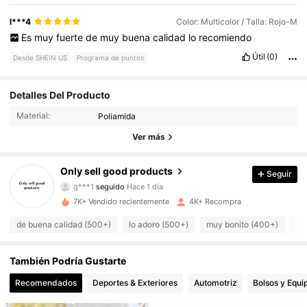
l***4
Color: Multicolor / Talla: Rojo-M
Es
muy
fuerte
de
muy
buena
calidad
lo
recomiendo
Útil
(0)
Desde SHEIN US
Programa de puntos
592 Seguidores
4.87
Detalles Del Producto
Material:
Poliamida
592 Seguidores
4.87
Ver más
592 Seguidores
4.87
Only sell good products
Seguir
g***1
seguido
Hace 1 día
592 Seguidores
4.87
7K+ Vendido recientemente
4K+ Recompra
592 Seguidores
4.87
de buena calidad (500+)
lo adoro (500+)
muy bonito (400+)
co
592 Seguidores
4.87
También Podría Gustarte
Recomendados
Deportes & Exteriores
Automotriz
Bolsos y Equi
592 Seguidores
4.87