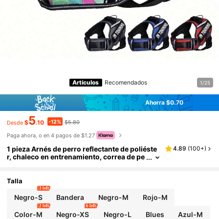
Artículos
Recomendados
1/25
Ahorra $0.70
5
-12%
$
.10
$5.80
Desde
Paga ahora, o en 4 pagos de $1.27
1 pieza Arnés de perro reflectante de poliéste
4.89
(
100+
)
r, chaleco en entrenamiento, correa de pe
cho para mascotas sin tirones, ajustable
y transpirable para uso en exteriores para per
ros pequeños, medianos y grandes
Talla
3 left
Negro-S
Bandera
Negro-M
Rojo-M
2 left
6 left
Color-M
Negro-XS
Negro-L
Blues
Azul-M