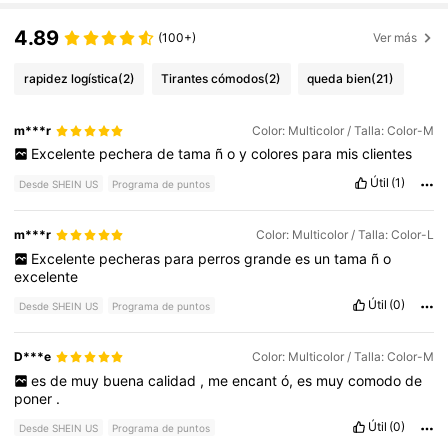
4.89
(100+)
Ver más
rapidez logística
(2)
Tirantes cómodos
(2)
queda bien
(21)
m***r
Color: Multicolor / Talla: Color-M
Excelente
pechera
de
tama
ñ
o
y
colores
para
mis
clientes
Útil
(1)
Desde SHEIN US
Programa de puntos
m***r
Color: Multicolor / Talla: Color-L
Excelente
pecheras
para
perros
grande
es
un
tama
ñ
o
excelente
Útil
(0)
Desde SHEIN US
Programa de puntos
D***e
Color: Multicolor / Talla: Color-M
es
de
muy
buena
calidad
,
me
encant
ó,
es
muy
comodo
de
poner
.
Útil
(0)
Desde SHEIN US
Programa de puntos