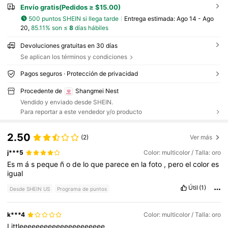
Envío gratis(Pedidos ≥ $15.00)
500 puntos SHEIN si llega tarde
Entrega estimada:
Ago 14 - Ago
20,
85.11% son ≤
8
días hábiles
Devoluciones gratuitas en 30 días
Se aplican los términos y condiciones
Pagos seguros · Protección de privacidad
Procedente de
Shangmei Nest
Vendido y enviado desde SHEIN.
Para reportar a este vendedor y/o producto
2.50
(2)
Ver más
j***5
Color: multicolor / Talla: oro
Es
m
á
s
peque
ñ
o
de
lo
que
parece
en
la
foto
,
pero
el
color
es
igual
Útil
(1)
Desde SHEIN US
Programa de puntos
k***4
Color: multicolor / Talla: oro
Littleeeeeeeeeeeeeeeeeeeee