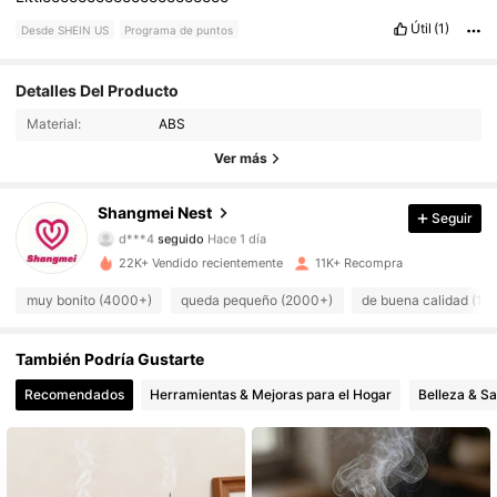
Útil
(1)
Desde SHEIN US
Programa de puntos
Detalles Del Producto
5.1K Seguidores
4.86
Material:
ABS
5.1K Seguidores
4.86
Ver más
5.1K Seguidores
4.86
Shangmei Nest
Seguir
d***4
seguido
Hace 1 día
5.1K Seguidores
4.86
22K+ Vendido recientemente
11K+ Recompra
muy bonito (4000+)
queda pequeño (2000+)
de buena calidad (10
5.1K Seguidores
4.86
También Podría Gustarte
5.1K Seguidores
4.86
Recomendados
Herramientas & Mejoras para el Hogar
Belleza & Sa
5.1K Seguidores
4.86
5.1K Seguidores
4.86