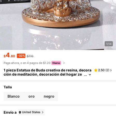
1/14
4
-32%
$
.80
$7.10
Paga ahora, o en 4 pagos de $1.20
1 pieza Estatua de Buda creativa de resina, decora
2.50
(
2
)
ción de meditación, decoración del hogar ze
n, decoración navideña, mejor regalo navide
ño
Talla
Blanco
oro
negro
Envío a
United States