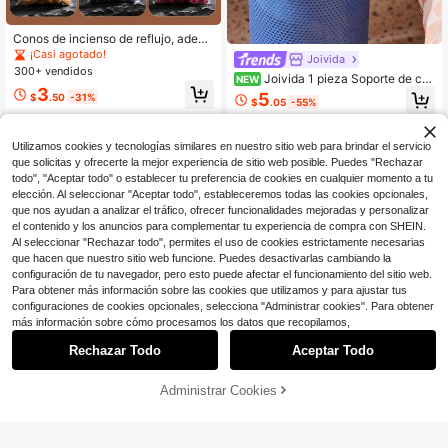
Conos de incienso de reflujo, adecu
ados para meditación, yoga, oració
¡Casi agotado!
Joivida
n. Los tipos de fragancia incluyen r
300+ vendidos
Joivida 1 pieza Soporte de cer
NEW
osa, tuberosa, jazmín, lavanda, osm
3
ámica con forma de inodoro lindo, q
anto, lirio, sándalo, madera de agar.
5
$
.50
-31%
$
.05
-55%
uemador de incienso de varilla rosa
Materiales naturales, adecuados pa
o soporte para cerillas blanco, band
ra Halloween, atmósfera misteriosa,
eja de cenicero de escritorio noved
festivales, cumpleaños, ceremonias
Utilizamos cookies y tecnologías similares en nuestro sitio web para brindar el servicio
oso, adorno para dormitorio, baño, o
de graduación, regalo perfecto.
ficina, sala de estar, decoración del
que solicitas y ofrecerte la mejor experiencia de sitio web posible. Puedes "Rechazar
hogar y regalo
todo", "Aceptar todo" o establecer tu preferencia de cookies en cualquier momento a tu
elección. Al seleccionar "Aceptar todo", estableceremos todas las cookies opcionales,
que nos ayudan a analizar el tráfico, ofrecer funcionalidades mejoradas y personalizar
el contenido y los anuncios para complementar tu experiencia de compra con SHEIN.
Al seleccionar "Rechazar todo", permites el uso de cookies estrictamente necesarias
que hacen que nuestro sitio web funcione. Puedes desactivarlas cambiando la
configuración de tu navegador, pero esto puede afectar el funcionamiento del sitio web.
Para obtener más información sobre las cookies que utilizamos y para ajustar tus
configuraciones de cookies opcionales, selecciona "Administrar cookies". Para obtener
#1 Más vendidos
en Quemador de incienso más recomprado Incienso y
más información sobre cómo procesamos los datos que recopilamos,
Ahorro de $0.94
¡Casi agotado!
Rechazar Todo
Aceptar Todo
#1 Más vendidos
#1 Más vendidos
en Quemador de incienso más recomprado Incienso y
en Quemador de incienso más recomprado Incienso y
Palo Santo, Paquete de Varitas de I
ncienso de Salvia Blanca - 20 piez
¡Casi agotado!
¡Casi agotado!
as Caja Pequeña | Fragancia a Bas
1k+ vendidos
#1 Más vendidos
en Quemador de incienso más recomprado Incienso y
Administrar Cookies
e de Plantas, Sin Plumas | Aromas V
¡32% DE DESCUENTO!
AÑADIR A LA BOLSA
Ahorro de $0.42
¡Casi agotado!
2
ariados para Atracción de Prosperid
#3 Más vendidos
en 0~5 USD Quemadores de incienso
$
.56
-27%
con cupón
ad, Relajación, Positividad & Mejor
¡Casi agotado!
1 pieza Base de aromaterapia de lot
Sueño | Ideal para Hogar, Oficina, Y
o, quemador de incienso con forma
#3 Más vendidos
#3 Más vendidos
en 0~5 USD Quemadores de incienso
en 0~5 USD Quemadores de incienso