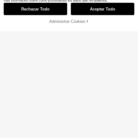
más información sobre cómo procesamos los datos que recopilamos,
Rechazar Todo
Aceptar Todo
Administrar Cookies
¡20% DE DESCUENTO!
AÑADIR A LA BOLSA