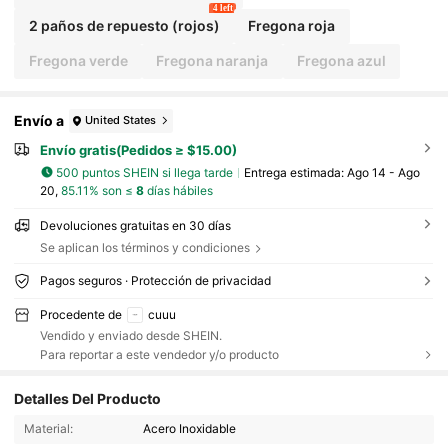
4 left
2 paños de repuesto (rojos)
Fregona roja
Fregona verde
Fregona naranja
Fregona azul
Envío a
United States
Envío gratis(Pedidos ≥ $15.00)
500 puntos SHEIN si llega tarde
Entrega estimada:
Ago 14 - Ago
20,
85.11% son ≤
8
días hábiles
Devoluciones gratuitas en 30 días
Se aplican los términos y condiciones
Pagos seguros · Protección de privacidad
Procedente de
cuuu
Vendido y enviado desde SHEIN.
Para reportar a este vendedor y/o producto
1K Seguidores
4.71
Detalles Del Producto
Material:
Acero Inoxidable
1K Seguidores
4.71