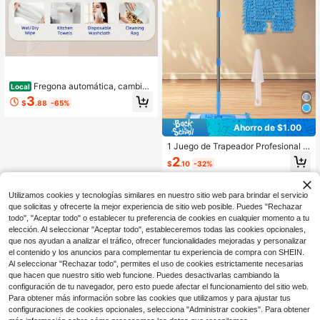
Fregona automática, cambio
Local
de paño con un solo clic, estructura
3
$
.88
-65%
de ABS resistente, diseño que ahorr
a espacio, compatible con paños de
limpieza estándar, adecuada para c
Ahorro de $1.00
ocina, baño, ventanas y suelos, opc
ión ideal para la limpieza doméstica
1 Juego de Trapeador Profesional d
y comercial.
e Microfibra Húmedo & Seco - Limp
2
$
.10
-32%
ia Manchas, Seca Agua, Elimina Pol
vo - Cabezal de Trapeador Lavable
a Máquina y Reemplazable (Materi
Utilizamos cookies y tecnologías similares en nuestro sitio web para brindar el servicio
al de Chenille), Mango Ajustable de
51 Pulgadas, Adecuado para Mader
que solicitas y ofrecerte la mejor experiencia de sitio web posible. Puedes "Rechazar
a Dura, Baldosa, Laminado, Mármol
todo", "Aceptar todo" o establecer tu preferencia de cookies en cualquier momento a tu
- Hogar Cocina Baño, Trapeador de
elección. Al seleccionar "Aceptar todo", estableceremos todas las cookies opcionales,
Piso del Hogar, 1/2/3 Cabezales de
que nos ayudan a analizar el tráfico, ofrecer funcionalidades mejoradas y personalizar
Trapeador Opcionales.
el contenido y los anuncios para complementar tu experiencia de compra con SHEIN.
Al seleccionar "Rechazar todo", permites el uso de cookies estrictamente necesarias
que hacen que nuestro sitio web funcione. Puedes desactivarlas cambiando la
configuración de tu navegador, pero esto puede afectar el funcionamiento del sitio web.
Para obtener más información sobre las cookies que utilizamos y para ajustar tus
configuraciones de cookies opcionales, selecciona "Administrar cookies". Para obtener