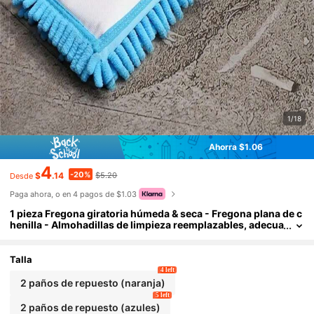
1/18
Ahorra $1.06
4
-20%
$
.14
$5.20
Desde
Paga ahora, o en 4 pagos de $1.03
1 pieza Fregona giratoria húmeda & seca - Fregona plana de c
henilla - Almohadillas de limpieza reemplazables, adecua
da para limpiar suelos de madera, azulejos, ventanas, co
cinas, baños, salas de estar y dormitorios, las almohadillas d
e repuesto de la fregona se pueden lavar y volver a lavar.
Talla
4 left
2 paños de repuesto (naranja)
5 left
2 paños de repuesto (azules)