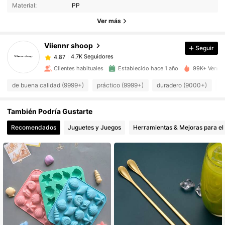
Material:
PP
Ver más
4.7K Seguidores
4.87
Viiennr shoop
Seguir
4.7K Seguidores
4.87
Clientes habituales
Establecido hace 1 año
99K+ Vendid
de buena calidad (9999+)
práctico (9999+)
duradero (9000+)
l
4.7K Seguidores
4.87
También Podría Gustarte
4.7K Seguidores
4.87
Recomendados
Juguetes y Juegos
Herramientas & Mejoras para el
4.7K Seguidores
4.87
4.7K Seguidores
4.87
4.7K Seguidores
4.87