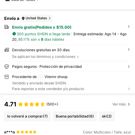
Envío a
United States
Envío gratis(Pedidos ≥ $15.00)
500 puntos SHEIN si llega tarde
Entrega estimada:
Ago 14 - Ago
20,
85.11% son ≤
8
días hábiles
Devoluciones gratuitas en 30 días
Se aplican los términos y condiciones
Pagos seguros · Protección de privacidad
Procedente de
Viiennr shoop
Vendido y enviado desde SHEIN.
Para reportar a este vendedor y/o producto
4.71
(500+)
Ver más
lo volveré a comprar
(7)
Buena portabilidad
(6)
ski
(2)
n***n
Color: Multicolor / Talla: azul