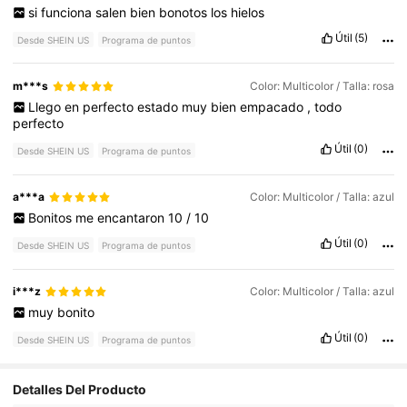
si
funciona
salen
bien
bonotos
los
hielos
Útil
(5)
Desde SHEIN US
Programa de puntos
m***s
Color: Multicolor / Talla: rosa
Llego
en
perfecto
estado
muy
bien
empacado
,
todo
perfecto
Útil
(0)
Desde SHEIN US
Programa de puntos
a***a
Color: Multicolor / Talla: azul
Bonitos
me
encantaron
10
/
10
Útil
(0)
Desde SHEIN US
Programa de puntos
i***z
Color: Multicolor / Talla: azul
muy
bonito
Útil
(0)
Desde SHEIN US
Programa de puntos
Detalles Del Producto
4.7K Seguidores
4.87