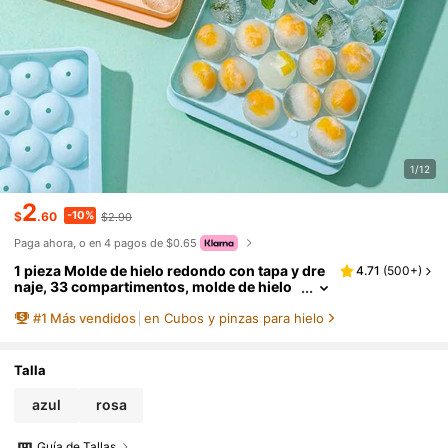
1/12
2
-10%
$
.60
$2.90
Paga ahora, o en 4 pagos de $0.65
1 pieza Molde de hielo redondo con tapa y dre
4.71
(
500+
)
naje, 33 compartimentos, molde de hielo
DIY para el hogar, refrigerador, verano, ju
#
1
Más vendidos
en Cubos y pinzas para hielo
egos de verano, para exteriores, campament
o, regalo para el padre
Talla
azul
rosa
Guía de Tallas