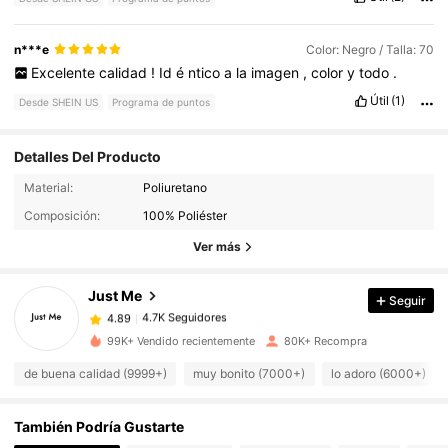
n***e
Color: Negro / Talla: 70
Excelente
calidad
!
Id
é
ntico
a
la
imagen
,
color
y
todo
.
Útil
(1)
Desde SHEIN US
Programa de puntos
Detalles Del Producto
4.7K Seguidores
4.89
Material:
Poliuretano
Composición:
100% Poliéster
4.7K Seguidores
Ver más
4.89
Just Me
Seguir
4.7K Seguidores
4.89
j***3
pagó
Hace 4 horas
99K+ Vendido recientemente
80K+ Recompra
4.7K Seguidores
4.89
de buena calidad (9999+)
muy bonito (7000+)
lo adoro (6000+)
También Podría Gustarte
4.7K Seguidores
4.89