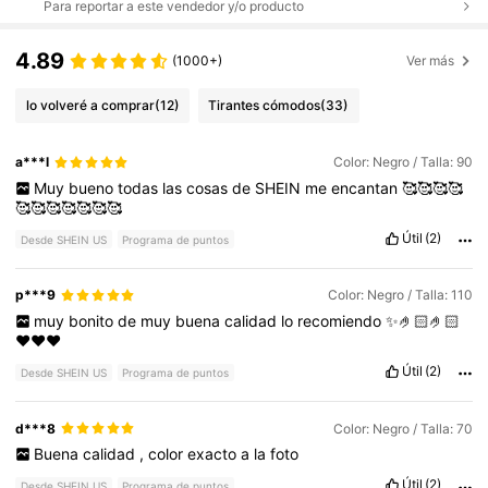
Para reportar a este vendedor y/o producto
4.89
(1000+)
Ver más
lo volveré a comprar
(12)
Tirantes cómodos
(33)
a***l
Color: Negro / Talla: 90
Muy
bueno
todas
las
cosas
de
SHEIN
me
encantan
🥰🥰🥰🥰
🥰🥰🥰🥰🥰🥰🥰
Útil
(2)
Desde SHEIN US
Programa de puntos
p***9
Color: Negro / Talla: 110
muy
bonito
de
muy
buena
calidad
lo
recomiendo
✨🤌🏻🤌🏻
❤️❤️❤️
Útil
(2)
Desde SHEIN US
Programa de puntos
d***8
Color: Negro / Talla: 70
Buena
calidad
,
color
exacto
a
la
foto
Útil
(2)
Desde SHEIN US
Programa de puntos