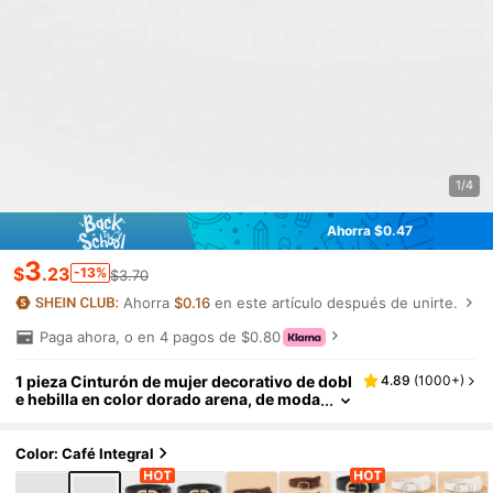
1/4
Ahorra $0.47
3
$
.23
-13%
$3.70
Ahorra
$0.16
en este artículo después de unirte.
Paga ahora, o en 4 pagos de $0.80
1 pieza Cinturón de mujer decorativo de dobl
4.89
(
1000+
)
e hebilla en color dorado arena, de moda
y versátil para uso diario casual en otoñ
o, Halloween
Color: Café Integral