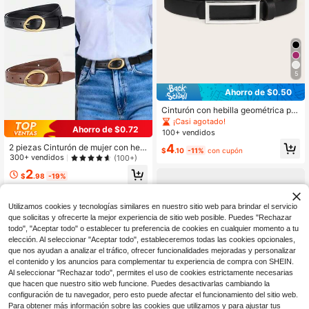
5
Ahorro de $0.50
Cinturón con hebilla geométrica par
a verano, escuela, otoño, Hallowee
¡Casi agotado!
Ahorro de $0.72
n
100+ vendidos
4
2 piezas Cinturón de mujer con hebi
$
.10
-11%
con cupón
lla dorada, cinturón elegante y de m
300+ vendidos
(100+)
oda para mujeres, adecuado para je
2
ans, pantalones casuales, vestidos
$
.98
-19%
de verano, escuela de otoño, otoño,
Halloween
Utilizamos cookies y tecnologías similares en nuestro sitio web para brindar el servicio
que solicitas y ofrecerte la mejor experiencia de sitio web posible. Puedes "Rechazar
todo", "Aceptar todo" o establecer tu preferencia de cookies en cualquier momento a tu
elección. Al seleccionar "Aceptar todo", estableceremos todas las cookies opcionales,
que nos ayudan a analizar el tráfico, ofrecer funcionalidades mejoradas y personalizar
el contenido y los anuncios para complementar tu experiencia de compra con SHEIN.
Al seleccionar "Rechazar todo", permites el uso de cookies estrictamente necesarias
que hacen que nuestro sitio web funcione. Puedes desactivarlas cambiando la
configuración de tu navegador, pero esto puede afectar el funcionamiento del sitio web.
Para obtener más información sobre las cookies que utilizamos y para ajustar tus