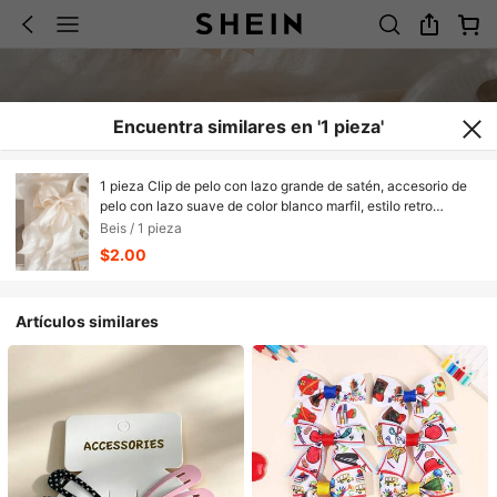
Encuentra similares en '1 pieza'
1 pieza Clip de pelo con lazo grande de satén, accesorio de
pelo con lazo suave de color blanco marfil, estilo retro
francés, adecuado para citas, fiestas y salidas. Clip de pelo
Beis / 1 pieza
de Pascua, pinzas para el cabello, verano, vacaciones, viaje
$2.00
Artículos similares