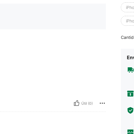
iPh
iPh
Cantid
Env
Útil (0)