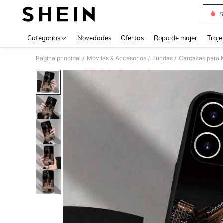
S
Use up 
Categorías
Novedades
Ofertas
Ropa de mujer
Traje
Página principal
Móviles & Accesorios
Fundas
Carcasas para 
/
/
/