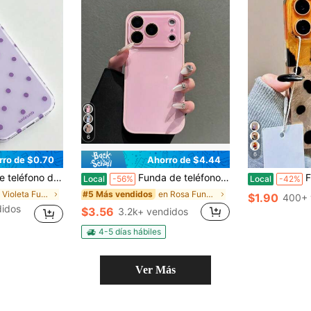
6
6
rro de $0.70
Ahorro de $4.44
blanco y negro, adecuada para la serie 11 a 17, incluyendo versiones Pro Max.
Funda de teléfono rosa de moda compatible con iPhone 17 Pro Max, 16 Pro Max, 15 Pro Max, 14 Pro Max, 13 Pro Max, con cubierta trasera suave y protectora de borde suave, funda de teléfono creativa unisex
Funda de teléfono 
Local
-56%
Local
-42%
en Violeta Fundas de moda para teléfonos
en Rosa Fundas de moda para teléfonos
#5 Más vendidos
$1.90
400+ 
idos
$3.56
3.2k+ vendidos
4-5 días hábiles
Ver Más