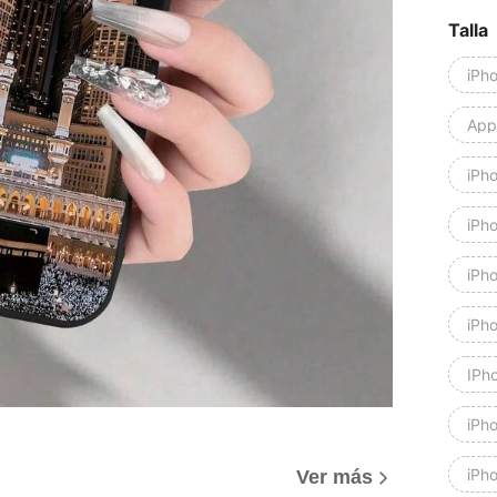
Talla
iPh
Appl
iPh
iPh
iPh
iPh
IPh
iPh
iPh
Ver más