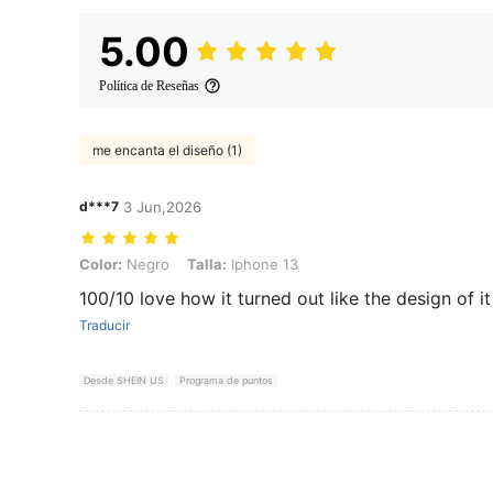
5.00
Política de Reseñas
me encanta el diseño (1)
d***7
3 Jun,2026
Color: Negro, Talla: Iphone 13
Color:
Negro
Talla:
Iphone 13
100/10 love how it turned out like the design of it
Traducir
Desde SHEIN US
Programa de puntos