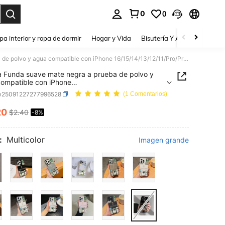
0
0
a. Press Enter to select.
pa interior y ropa de dormir
Hogar y Vida
Bisutería Y Accesorios
Be
1 pieza Funda suave mate negra a prueba de polvo y agua compatible con iPhone 16/15/14/13/12/11/Pro/ProMax/X/XR/XS/XSMAX/7/8/PLUS con estampado de sello de Arabia Saudita, estilo retro minimalista clásico, adecuado como regalo de cumpleaños, vacaciones para amigos, familia, parejas, usted mismo
a Funda suave mate negra a prueba de polvo y
ompatible con iPhone
/14/13/12/11/Pro/ProMax/X/XR/XS/XSMAX/7/8/PLU
w25091227277996528
(1 Comentarios)
estampado de sello de Arabia Saudita, estilo retro
lista clásico, adecuado como regalo de
20
$2.40
-8%
ICE AND AVAILABILITY
años, vacaciones para amigos, familia, parejas,
 mismo
:
Multicolor
Imagen grande