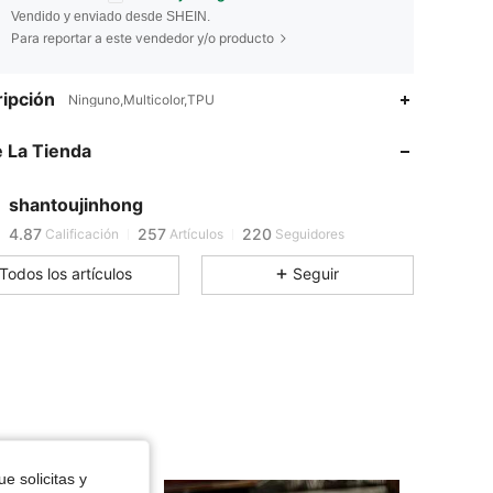
Vendido y enviado desde SHEIN.
Para reportar a este vendedor y/o producto
4.87
257
220
ipción
Ninguno,Multicolor,TPU
4.87
257
220
 La Tienda
4.87
257
220
shantoujinhong
4.87
257
220
Calificación
Artículos
Seguidores
Todos los artículos
Seguir
4.87
257
220
e solicitas y