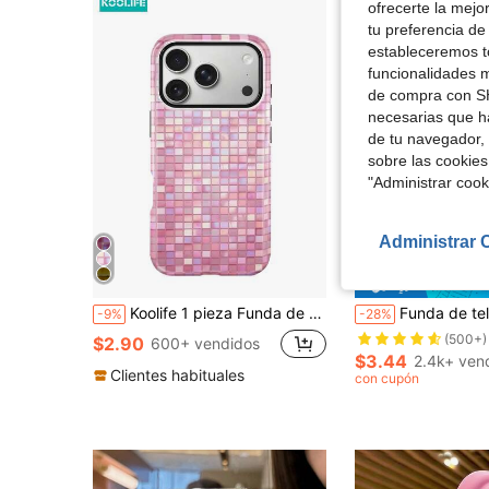
ofrecerte la mejo
tu preferencia de
estableceremos to
funcionalidades m
de compra con SH
necesarias que h
de tu navegador, 
sobre las cookies
"Administrar coo
10
Administrar 
Aho
Koolife 1 pieza Funda de teléfono con mosaico de cuadrícula colorido rosa, Funda de teléfono 2 en 1, Material PC+TPU, Carcasa dura brillante, Patrón de azulejos con purpurina resistente a arañazos y caídas, Cubierta protectora para Phone18pro/18pro Max/17/17pro/17promax/17Air/16/15/14/13/12/11/7/8/7plus/8plus/XR/X/XS/XS MAX
Funda de teléfono minimalista de unicolor para verano, con textura de máquina desnuda de color macaron, borde recto con película de lente, resistente a h
-9%
-28%
(500+)
$2.90
600+ vendidos
$3.44
2.4k+ ven
Clientes habituales
con cupón