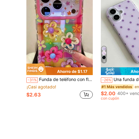
18
Ahorro de $1.17
Aho
Funda de teléfono con flores 3D coloridas de primavera compatible con iPhone 17 Pro Max 17 Pro 17 16 Pro Max 16 Pro 16 15 Pro Max 15 Pro 15 14 Pro Max 14 Pro 14 13 Pro Max 13 Pro 13 Accesorios de teléfono Diseño elegante Duradero Entusiasta de la tecnología Entusiasta de la moda Regalo lindo para niñas Floral
Una funda de teléfono de moda, diseño minimalista y lindo, patrón de lunares en 
-31%
-26%
¡Casi agotado!
#1 Más vendidos
$2.00
400+ vend
$2.63
con cupón