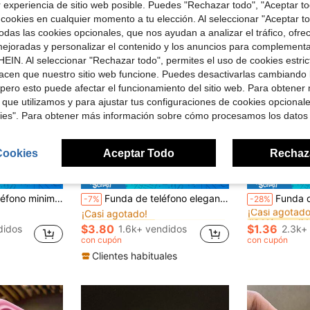
r experiencia de sitio web posible. Puedes "Rechazar todo", "Aceptar t
 cookies en cualquier momento a tu elección. Al seleccionar "Aceptar to
das las cookies opcionales, que nos ayudan a analizar el tráfico, ofre
ejoradas y personalizar el contenido y los anuncios para complementa
EIN. Al seleccionar "Rechazar todo", permites el uso de cookies estri
acen que nuestro sitio web funcione. Puedes desactivarlas cambiando 
pero esto puede afectar el funcionamiento del sitio web. Para obtener
 que utilizamos y para ajustar tus configuraciones de cookies opcional
kies". Para obtener más información sobre cómo procesamos los datos
Cookies
Aceptar Todo
Rechaz
6
rro de $1.36
Ahorro de $0.30
en Manzana Fundas para teléfonos
#5 Más vendidos
#2 Más vendid
uellas dactilares, funda protectora minimalista compatible con iPhone 13/14 Pro/15 Pro Max/11/12, compatible con iPhone 17 ProMax/17 Pro/17 Primavera
Funda de teléfono elegante de acero hueco con cuentas chapadas en plata mate compatible con iPhone 16, iPhone 15 Pro Max, iPhone 17/17 Pro/17 Pro Max, nueva funda suave para iPhone 14, funda protectora anti-caídas para iPhone 13, súper elegante para iPhone 15, creativa y resistente al agua, a los golpes y a los arañazos para iPhone 16 Pro
Funda de teléfono de silicona TPU de unicolor rosa mate, linda, a prueba de golpes, con
-7%
-28%
¡Casi agotado!
¡Casi agotado
en Manzana Fundas para teléfonos
en Manzana Fundas para teléfonos
#5 Más vendidos
#5 Más vendidos
#2 Más vendid
#2 Más vendid
¡Casi agotado!
¡Casi agotado!
¡Casi agotado
¡Casi agotado
$3.80
$1.36
didos
1.6k+ vendidos
2.3k+
en Manzana Fundas para teléfonos
#5 Más vendidos
#2 Más vendid
con cupón
con cupón
¡Casi agotado!
¡Casi agotado
Clientes habituales