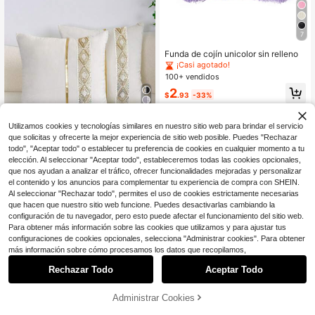
zul
7
Funda de cojín unicolor sin relleno
¡Casi agotado!
100+ vendidos
2
$
.93
-33%
6
Utilizamos cookies y tecnologías similares en nuestro sitio web para brindar el servicio
Ahorro de $0.64
que solicitas y ofrecerte la mejor experiencia de sitio web posible. Puedes "Rechazar
todo", "Aceptar todo" o establecer tu preferencia de cookies en cualquier momento a tu
1 pieza de funda de almohada de te
elección. Al seleccionar "Aceptar todo", estableceremos todas las cookies opcionales,
rciopelo con adornos de pedrería. F
Clientes habituales
que nos ayudan a analizar el tráfico, ofrecer funcionalidades mejoradas y personalizar
unda de cojín moderna y de moda a
300+ vendidos
el contenido y los anuncios para complementar tu experiencia de compra con SHEIN.
decuada para sofá, cama de dormit
4
Al seleccionar "Rechazar todo", permites el uso de cookies estrictamente necesarias
orio, decoraciones de fiesta y cuatr
$
.66
-12%
o estaciones
que hacen que nuestro sitio web funcione. Puedes desactivarlas cambiando la
configuración de tu navegador, pero esto puede afectar el funcionamiento del sitio web.
Para obtener más información sobre las cookies que utilizamos y para ajustar tus
configuraciones de cookies opcionales, selecciona "Administrar cookies". Para obtener
más información sobre cómo procesamos los datos que recopilamos,
Rechazar Todo
Aceptar Todo
Administrar Cookies
¡32% DE DESCUENTO!
AÑADIR A LA BOLSA