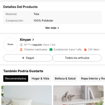
Detalles Del Producto
1.8K Seguidores
4.93
Material:
Tela
Composición:
100% Poliéster
1.8K Seguidores
4.93
Ver más
1.8K Seguidores
4.93
Xinyan
N***n
seguido
Hace 1 día
1.8K Seguidores
4.93
Clientes habituales
Establecido hace 1 año
21K Vendido 
Seguir
Todos los artículos
1.8K Seguidores
4.93
También Podría Gustarte
1.8K Seguidores
4.93
Recomendados
Hogar & Vida
Belleza & Salud
Ropa Interior y R
1.8K Seguidores
4.93
1.8K Seguidores
4.93