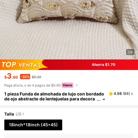
1/6
Ahorra $1.70
3
-32%
$
.60
$5.30
Paga ahora, o en 4 pagos de $0.90
1 pieza Funda de almohada de lujo con bordado
4.98
(
64
)
de ojo abstracto de lentejuelas para decora
ción del hogar
Talla
US
18inch*18inch
(45*45)