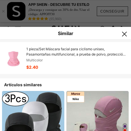
APP SHEIN - DESCUBRE TU ESTILO
×
¡Descarga y consigue un 30% de dto.!Usar el
CONSEGUIR
código: APPOFF30
(95,960)
Similar
1 pieza/Set Máscara facial para ciclismo unisex,
Pasamontañas multifuncional, a prueba de polvo, protección
solar, adecuado para uso diario al aire libre
Multicolor
$2.40
Artículos similares