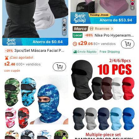
6
Ahorro de $53.94
Roamree
11
Nike Pro Hyperwarm Hood Tela térmica: La tecnología Nike Therma-FIT ayuda a gestionar el calor corporal para mantenerte caliente en condiciones frías. Costuras planas: las costuras planas se sienten suaves contra la piel, reduciendo la irritación durante el uso. Diseño versátil: el diseño ajustado se puede usar solo o debajo de un casco, y se puede convertir en un cuello para un calor personalizado. Elástico y ligero: diseñado para una flexibilidad óptima, esta capucha proporciona un ajuste ceñido sin restringir el movimiento.
Local
-65%
Ahorro de $0.64
29
$
.05
80+ vendidos
3pcs/Set Máscara Facial Pasamontañas, Máscara de Esquí Ligera y Transpirable con Protección Solar, Unisex, Adecuada para Fútbol, Ciclismo, Verano
-21%
Envío Rápido
Free Shipping
¡Casi agotado!
2
$
.46
600+ vendidos
con cupón
1/15
2
-11%
$
.40
$2.70
Paga ahora, o en 4 pagos de $0.60
1 pieza/Set Máscara facial para ciclismo unisex, Pasamontañ
as multifuncional, a prueba de polvo, protección solar, ad
ecuado para uso diario al aire libre
Talla
negro
rosa
Blanco
Rosa roja