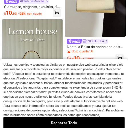
#ClutchesNoche
Glamuroso, elegante, exquisito, sile
ncioso, lentejuelas de lujo, elegant
10
$
.63
-25%
con cupón
e, lujoso, brillante, mini bolso con c
adena con clip superior, bolso de n
ovia perfecto para bodas, bailes y e
ventos de fiesta, bolso de noche, b
olso de cena para fiestera, mujer
NOCTELLA
Ahorro de $5.23
Noctella Bolso de noche con cristal
25
#ClutchesNoche
es y strass brillantes para mujer, bol
Solo quedan 6
so formal de lujo con adornos, adec
Bolso de mano de noche minimalist
Dedoo Bolso de mano de noche par
10
uado para fiestas nocturnas, cumpl
$
.57
-30%
a de cuero PU para mujer, bolso de f
11
a mujer, bolso con marco y asa sup
Solo quedan 9
eaños, bodas y otras ocasiones, se
$
.47
-31%
con cupón
iesta, bolso formal, bolso de cóctel,
erior floral, cadena cruzada desmon
Utilizamos cookies y tecnologías similares en nuestro sitio web para brindar el servicio
puede regalar como regalo de cum
14
bolso de baile, bolso de boda, bolso
table, estilo romántico de hada eleg
$
.03
-33%
que solicitas y ofrecerte la mejor experiencia de sitio web posible. Puedes "Rechazar
pleaños
de novia con cadena
ante, adecuado para boda, novia, b
todo", "Aceptar todo" o establecer tu preferencia de cookies en cualquier momento a tu
aile y fiesta
elección. Al seleccionar "Aceptar todo", estableceremos todas las cookies opcionales,
que nos ayudan a analizar el tráfico, ofrecer funcionalidades mejoradas y personalizar
el contenido y los anuncios para complementar tu experiencia de compra con SHEIN.
Al seleccionar "Rechazar todo", permites el uso de cookies estrictamente necesarias
que hacen que nuestro sitio web funcione. Puedes desactivarlas cambiando la
configuración de tu navegador, pero esto puede afectar el funcionamiento del sitio web.
lemon house
Para obtener más información sobre las cookies que utilizamos y para ajustar tus
1 pieza Bolso de mano elegante col
configuraciones de cookies opcionales, selecciona "Administrar cookies". Para obtener
or oro con decoración de rhineston
Solo quedan 1
más información sobre cómo procesamos los datos que recopilamos,
e, bolso de hombro tipo tote de mod
18
a con correa de cadena metálica, a
$
.00
-11%
Rechazar Todo
decuado para fiestas de noche, bo