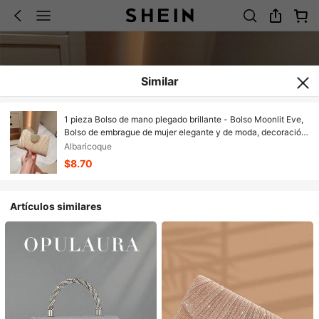
Similar
1 pieza Bolso de mano plegado brillante - Bolso Moonlit Eve,
Bolso de embrague de mujer elegante y de moda, decoración
de diamantes de lujo, que exuda calidad de alta gama,
Albaricoque
adecuado para ocasiones formales, bodas, fiestas, viene con
$8.70
correa de cadena desmontable para usar como bandolera
Artículos similares