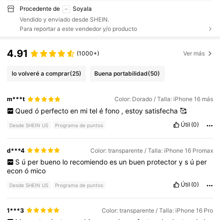
Procedente de
SoyaIa
Vendido y enviado desde SHEIN.
Para reportar a este vendedor y/o producto
4.91
(1000+)
Ver más
lo volveré a comprar
(25)
Buena portabilidad
(50)
m***t
Color: Dorado / Talla: iPhone 16 más
Qued
ó
perfecto
en
mi
tel
é
fono
,
estoy
satisfecha
🥰
Útil
(0)
Desde SHEIN US
Programa de puntos
d***4
Color: transparente / Talla: iPhone 16 Promax
S
ú
per
bueno
lo
recomiendo
es
un
buen
protector
y
s
ú
per
econ
ó
mico
Útil
(0)
Desde SHEIN US
Programa de puntos
1***3
Color: transparente / Talla: iPhone 16 Pro