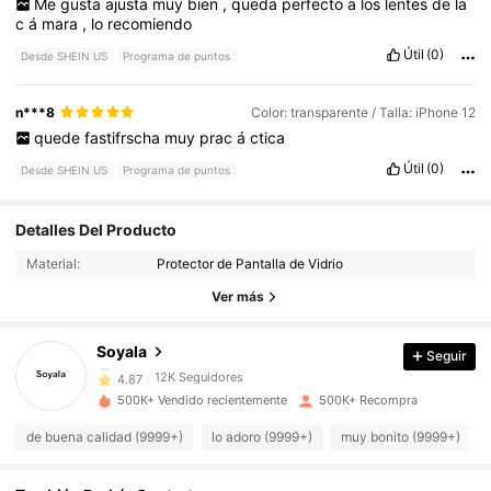
Me
gusta
ajusta
muy
bien
,
queda
perfecto
a
los
lentes
de
la
c
á
mara
,
lo
recomiendo
Útil
(0)
Desde SHEIN US
Programa de puntos
n***8
Color: transparente / Talla: iPhone 12
quede
fastifrscha
muy
prac
á
ctica
Útil
(0)
Desde SHEIN US
Programa de puntos
Detalles Del Producto
12K Seguidores
4.87
Material:
Protector de Pantalla de Vidrio
Ver más
12K Seguidores
4.87
SoyaIa
Seguir
12K Seguidores
4.87
500K+ Vendido recientemente
500K+ Recompra
de buena calidad (9999+)
lo adoro (9999+)
muy bonito (9999+)
12K Seguidores
4.87