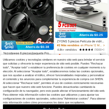
para teléfonos móviles, resistente al
agua, a prueba de golpes, resistent
e a los arañazos, antihuellas
6
Ahorro de $0.25
26
ZYONS 5 piezas Película de vidrio
para lente de cámara [Protección m
#2 Más vendidos
en iPhone 12 Mini Protectores de lentes
Ahorro de $0.38
ulticapa] Compatible con 17 Pro Ma
4.8k+ vendidos
(1000+)
x/17 Pro/17 Air/17, 16 Pro Max/16 Pr
Yezodawee 6 piezas/paquete Prote
1
o/16 Plus/16, 15 Pro Max/15 Pro/15
$
.75
-13%
con cupón
ctor de lente de cámara de vidrio te
900+ vendidos
(1000+)
Plus/15, Cubierta de vidrio templad
Utilizamos cookies y tecnologías similares en nuestro sitio web para brindar el servicio
mplado ultra claro y antiarañazos -
o, Antirreflejante para fotografía no
2
Compatible con iPhone 17 Pro Max/
$
.02
-16%
que solicitas y ofrecerte la mejor experiencia de sitio web posible. Puedes "Rechazar
cturna, Estéreo 3D, Resistente a gol
17 Pro/17 Air/17, 16 (6.1 pulgadas) y
todo", "Aceptar todo" o establecer tu preferencia de cookies en cualquier momento a tu
pes
16 Plus (6.7 pulgadas), Estuche prot
elección. Al seleccionar "Aceptar todo", estableceremos todas las cookies opcionales,
ector de anillo de metal de vidrio te
que nos ayudan a analizar el tráfico, ofrecer funcionalidades mejoradas y personalizar
mplado 9H, transparente de alta def
el contenido y los anuncios para complementar tu experiencia de compra con SHEIN.
inición, compatible con iPhone 15 P
Al seleccionar "Rechazar todo", permites el uso de cookies estrictamente necesarias
ro Max, 14 Plus, 13, 12, 11, 15 Pro, 1
que hacen que nuestro sitio web funcione. Puedes desactivarlas cambiando la
5 Plus, 14 Pro - Perfectamente com
patible con fundas de teléfono (3 pi
configuración de tu navegador, pero esto puede afectar el funcionamiento del sitio web.
ezas negro)
Para obtener más información sobre las cookies que utilizamos y para ajustar tus
configuraciones de cookies opcionales, selecciona "Administrar cookies". Para obtener
más información sobre cómo procesamos los datos que recopilamos,