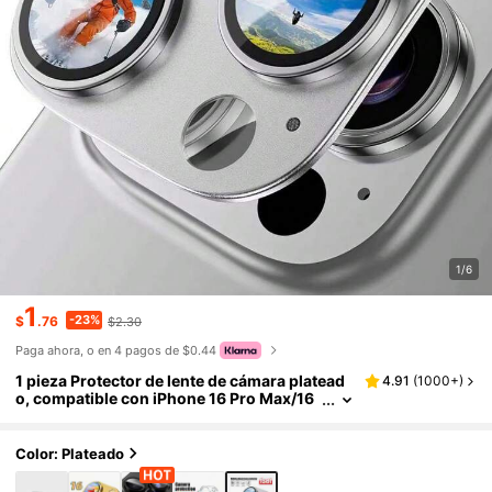
1/6
1
-23%
$
.76
$2.30
Paga ahora, o en 4 pagos de $0.44
1 pieza Protector de lente de cámara platead
4.91
(
1000+
)
o, compatible con iPhone 16 Pro Max/16
Pro, se ajusta a 17 Pro Max, 16 Pro Max, 1
5 Pro Max, 14 Pro Max, 13 Pro Max, 12 Pro Ma
x y 11 Pro Max. Hecho de vidrio de doble dure
Color: Plateado
za 9H con 99% de transmisión de luz AR. Co
mpatible con fundas de teléfono. Un regalo p