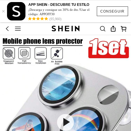
APP SHEIN - DESCUBRE TU ESTILO
×
¡Descarga y consigue un 30% de dto.!Usar el
CONSEGUIR
código: APPOFF30
(95,960)