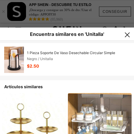
APP SHEIN - DESCUBRE TU ESTILO
×
¡Descarga y consigue un 30% de dto.!Usar el
CONSEGUIR
código: APPOFF30
(95,960)
Encuentra similares en 'Unitalla'
1 Pieza Soporte De Vaso Desechable Circular Simple
Negro / Unitalla
$2.50
Artículos similares