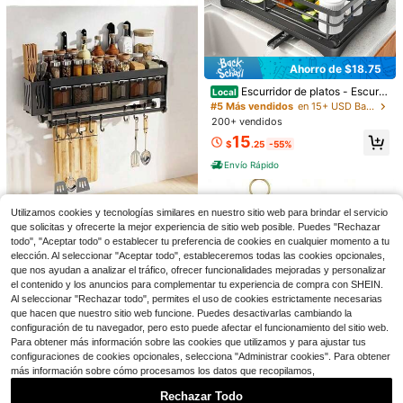
ared, accesorio de cocina moderno
Ahorro de $18.75
308 Etiquetas para Despensa
Local
Escurridor de platos - Escurri
Local
de Cocina para Contenedores de Al
8
dor de platos de acero inoxidable p
$
.90
-45%
#5 Más vendidos
en 15+ USD Bastidores y soportes
imentos, 3 Tamaños Etiquetas Mini
ara encimera de cocina, escurridor
malistas Blancas para Organizar, Eti
200+ vendidos
Envío Rápido
de platos de gran capacidad con so
quetas de Alimentos para Frascos,
15
porte para cubiertos, organizador d
Contenedores de Almacenamiento,
$
.25
-55%
Ahorro de $0.47
e cocina para platos, cucharas y te
#1 Más vendidos
en 5+ USD Clips para bolsas
Preimpresas
Envío Rápido
nedores, negro
¡Casi agotado!
Bolsa de almacenamiento multibolsi
llo montada en la pared, soporte col
#1 Más vendidos
#1 Más vendidos
en 5+ USD Clips para bolsas
en 5+ USD Clips para bolsas
gante para bolsas de plástico para
900+ vendidos
¡Casi agotado!
¡Casi agotado!
zapatos, bolsas de basura, ahorro d
Utilizamos cookies y tecnologías similares en nuestro sitio web para brindar el servicio
Ahorro de $12.74
#1 Más vendidos
en 5+ USD Clips para bolsas
1
e espacio y práctico para la cocina,
$
.13
-29%
que solicitas y ofrecerte la mejor experiencia de sitio web posible. Puedes "Rechazar
¡Casi agotado!
la entrada, el armario, solución de al
1 Juego de estantería para es
todo", "Aceptar todo" o establecer tu preferencia de cookies en cualquier momento a tu
Local
macenamiento de tela duradera par
pecias montada en la pared con est
Solo quedan 9
elección. Al seleccionar "Aceptar todo", estableceremos todas las cookies opcionales,
a el comedor, la oficina, la decoraci
antes ajustables y recipientes extra
100+ vendidos
que nos ayudan a analizar el tráfico, ofrecer funcionalidades mejoradas y personalizar
ón del hogar, regalo del Día de la M
íbles - Almacenamiento de condim
el contenido y los anuncios para complementar tu experiencia de compra con SHEIN.
adre
8
entos de cocina, apto para encimer
$
.26
-61%
Al seleccionar "Rechazar todo", permites el uso de cookies estrictamente necesarias
a e instalación en pared, incluye fra
que hacen que nuestro sitio web funcione. Puedes desactivarlas cambiando la
scos para especias
configuración de tu navegador, pero esto puede afectar el funcionamiento del sitio web.
Para obtener más información sobre las cookies que utilizamos y para ajustar tus
configuraciones de cookies opcionales, selecciona "Administrar cookies". Para obtener
Ahorro de $5.65
más información sobre cómo procesamos los datos que recopilamos,
#6 Más vendidos
en 7~15 USD Bastidores y soportes
Soporte de exhibición de 3 ni
Local
Ahorro de $0.44
veles de acero inoxidable para frut
80+ vendidos
Rechazar Todo
¡Casi agotado!