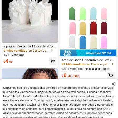
ta de Gatsby, baile y decoraciones
de fiesta
2 piezas Cestas de Flores de Niña c
on Asa de Perla Adorable y Lazo de
#1 Más vendidos
en Cestas de flores
Ahorro de $2.34
Cinta, Acabado de Satén, Color Mar
1.2k+ vendidos
fil, Suministros para Ceremonia de
Arco de Boda Decorativo de 6ft/6.6f
4
Boda
$
.55
t/7.2ft, Fondo de Arco para Boda, Fi
#7 Más vendidos
en Fiesta nupcial Soporte de fondo de arco
esta, Disponible en Múltiples Colore
1.4k+ vendidos
(100+)
s, Fondo de Arco de Tela Elástica D
6
oble Cara (Soporte de Arco No Inclu
$
.56
-26%
ido), Estético
Utilizamos cookies y tecnologías similares en nuestro sitio web para brindar el servicio
que solicitas y ofrecerte la mejor experiencia de sitio web posible. Puedes "Rechazar
todo", "Aceptar todo" o establecer tu preferencia de cookies en cualquier momento a tu
elección. Al seleccionar "Aceptar todo", estableceremos todas las cookies opcionales,
que nos ayudan a analizar el tráfico, ofrecer funcionalidades mejoradas y personalizar
el contenido y los anuncios para complementar tu experiencia de compra con SHEIN.
Al seleccionar "Rechazar todo", permites el uso de cookies estrictamente necesarias
que hacen que nuestro sitio web funcione. Puedes desactivarlas cambiando la