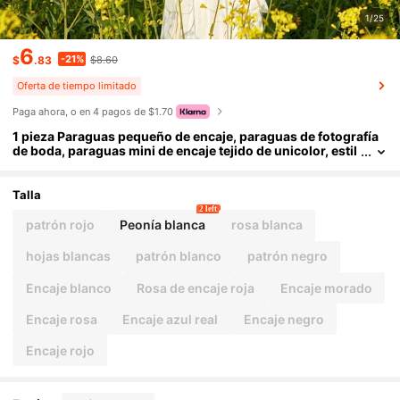
1/25
6
-21%
$
.83
$8.60
Oferta de tiempo limitado
Paga ahora, o en 4 pagos de $1.70
1 pieza Paraguas pequeño de encaje, paraguas de fotografía
de boda, paraguas mini de encaje tejido de unicolor, estil
o palacio, paraguas decorativo
Talla
2 left
patrón rojo
Peonía blanca
rosa blanca
hojas blancas
patrón blanco
patrón negro
Encaje blanco
Rosa de encaje roja
Encaje morado
Encaje rosa
Encaje azul real
Encaje negro
Encaje rojo