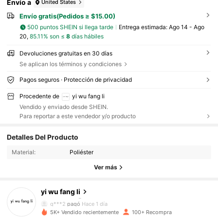
Envío a
United States
Envío gratis(Pedidos ≥ $15.00)
500 puntos SHEIN si llega tarde
Entrega estimada:
Ago 14 - Ago
20,
85.11% son ≤
8
días hábiles
Devoluciones gratuitas en 30 días
Se aplican los términos y condiciones
Pagos seguros · Protección de privacidad
Procedente de
yi wu fang li
Vendido y enviado desde SHEIN.
Para reportar a este vendedor y/o producto
67 Seguidores
4.63
Detalles Del Producto
67 Seguidores
4.63
Material:
Poliéster
Ver más
67 Seguidores
4.63
yi wu fang li
67 Seguidores
4.63
g***2
pagó
Hace 1 día
5K+ Vendido recientemente
100+ Recompra
67 Seguidores