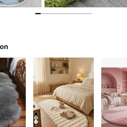
ron
6