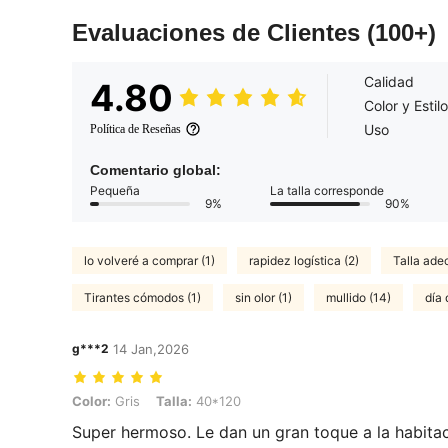
Evaluaciones de Clientes
(100+)
Calidad
4.80
Color y Estilo
Uso
Política de Reseñas
Comentario global:
Pequeña
La talla corresponde
9%
90%
lo volveré a comprar (1)
rapidez logística (2)
Talla ade
Tirantes cómodos (1)
sin olor (1)
mullido (14)
día 
g***2
14 Jan,2026
Color: Gris, Talla: 40*120
Color:
Gris
Talla:
40*120
Super hermoso. Le dan un gran toque a la habitac