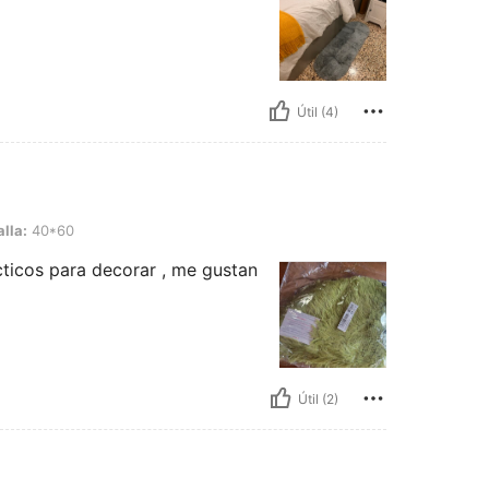
Útil (4)
alla:
40*60
cticos para decorar , me gustan
Útil (2)