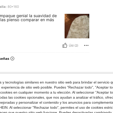
0
alla:
80*160
empaque genial la suavidad de
é las pienso comparar en más
Útil (2)
señas
 y tecnologías similares en nuestro sitio web para brindar el servicio qu
r experiencia de sitio web posible. Puedes "Rechazar todo", "Aceptar t
 cookies en cualquier momento a tu elección. Al seleccionar "Aceptar to
das las cookies opcionales, que nos ayudan a analizar el tráfico, ofre
ejoradas y personalizar el contenido y los anuncios para complementa
EIN. Al seleccionar "Rechazar todo", permites el uso de cookies estri
acen que nuestro sitio web funcione. Puedes desactivarlas cambiando 