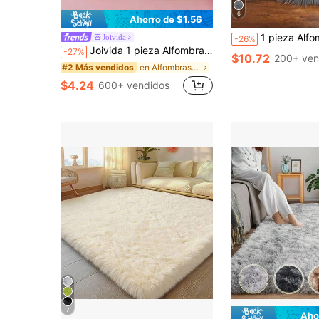
6
Ahorro de $1.56
1 pieza Alfombra de piel de imitación suave, alfombra esponjosa gris, lavable a máquina, adecuada para sala d
Joivida
-26%
Joivida 1 pieza Alfombra suave y moderna para interiores y exteriores de color rosa/verde hierba/camello para el dormitorio, sala de estar, dormitorio, habitación de niños, decoración del hogar, antideslizante de fibra de poliéster, cómoda decoración de la habitación de los niños
-27%
$10.72
200+ ven
en Alfombras, Tapetes y Protectores
#2 Más vendidos
$4.24
600+ vendidos
7
Aho