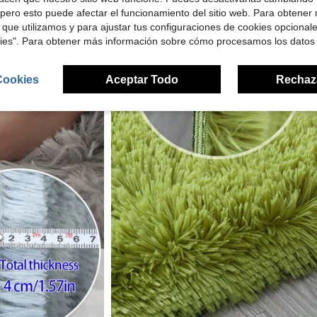
pero esto puede afectar el funcionamiento del sitio web. Para obtener
 que utilizamos y para ajustar tus configuraciones de cookies opcional
kies". Para obtener más información sobre cómo procesamos los datos
Cookies
Aceptar Todo
Rechaz