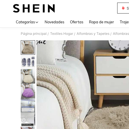
S
Use up 
Categorías
Novedades
Ofertas
Ropa de mujer
Traje
Página principal
Textiles Hogar
Alfombras y Tapetes
Alfombras
/
/
/