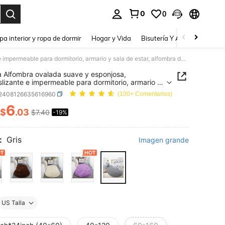
0
0
a. Press Enter to select.
pa interior y ropa de dormir
Hogar y Vida
Bisutería Y Accesorios
Be
1 pieza Alfombra ovalada suave y esponjosa, antideslizante e impermeable para dormitorio, armario y sala de estar, alfombra de unicolor y esponjosa, gran felpudo decorativo de entrada
a Alfombra ovalada suave y esponjosa,
slizante e impermeable para dormitorio, armario y
e estar, alfombra de unicolor y esponjosa, gran
f2408126635616960
(100+ Comentarios)
o decorativo de entrada
6
$
.03
$7.40
-19%
ICE AND AVAILABILITY
:
Gris
Imagen grande
US Talla