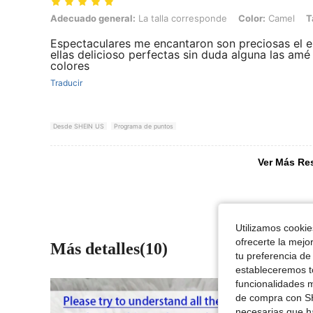
Adecuado general: La talla corresponde, Color: Camel, Talla: 80*16
Adecuado general:
La talla corresponde
Color:
Camel
T
Espectaculares me encantaron son preciosas el 
ellas delicioso perfectas sin duda alguna las am
colores
Traducir
Desde SHEIN US
Programa de puntos
Ver Más Re
Utilizamos cookies
ofrecerte la mejo
Más detalles(10)
tu preferencia de
estableceremos to
funcionalidades m
de compra con SH
necesarias que h