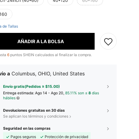
nch*24inch (40*60)
40*120
60*160
160
a de Tallas
AÑADIR A LA BOLSA
asta
6
puntos SHEIN calculados al finalizar la compra.
ío a
Columbus, OHIO, United States
Envío gratis(Pedidos ≥ $15.00)
Entrega estimada:
Ago 14 - Ago 20,
85.11% son ≤
8
días
hábiles
Devoluciones gratuitas en 30 días
Se aplican los términos y condiciones
Seguridad en las compras
Pagos seguros
Protección de privacidad