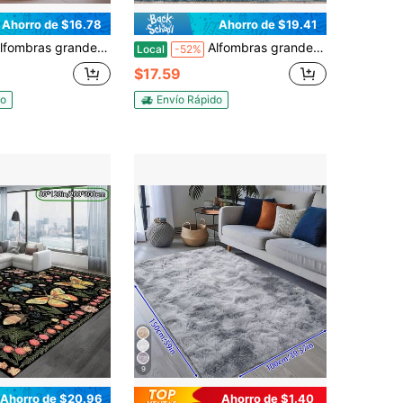
Ahorro de $16.78
Ahorro de $19.41
 de pelo largo (25 x 35 cm), de felpa teñida anudada para sala de estar, ultrasuaves y esponjosas para dormitorio, antideslizantes para interiores, para habitación infantil, decoración del hogar, color negro
Alfombras grandes de pelo largo (25 x 35 cm), de felpa teñida anudada para sala de estar, ultrasuaves y esponjosas para dormitorio, antideslizantes para interiores, para habitación infantil, decoración del hogar, color negro
Local
-52%
$17.59
do
Envío Rápido
9
Ahorro de $20.96
Ahorro de $1.40