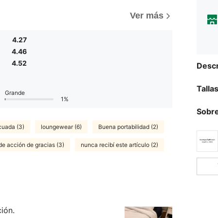
Ver más
4.27
4.46
4.52
Descr
Talla
Grande
1%
Sobre
cuada (3)
loungewear (6)
Buena portabilidad (2)
de acción de gracias (3)
nunca recibí este artículo (2)
ión.