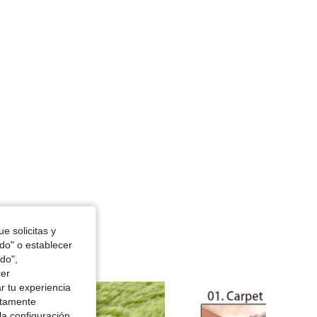
e solicitas y
odo" o establecer
do",
cer
r tu experiencia
ctamente
la configuración