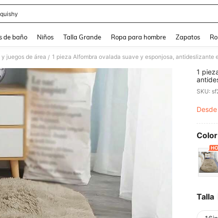
quishy
and down arrow keys to navigate search Búsqueda reciente and Busca y Encuentr
s de baño
Niños
Talla Grande
Ropa para hombre
Zapatos
Ro
 y juegos de área
/
1 piez
antide
sala d
SKU: s
felpud
Desde
PR
Color
Talla