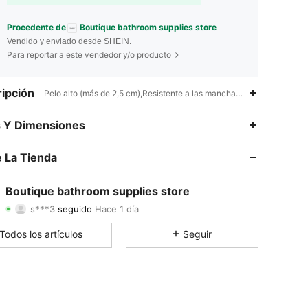
Procedente de
Boutique bathroom supplies store
Vendido y enviado desde SHEIN.
Para reportar a este vendedor y/o producto
ipción
Pelo alto (más de 2,5 cm),Resistente a las manchas,lavadora o limpi
4.84
16
1.5K
s Y Dimensiones
4.84
16
1.5K
 La Tienda
4.84
16
1.5K
Boutique bathroom supplies store
s***3
seguido
Hace 1 día
4.84
16
1.5K
Calificación
Artículos
Seguidores
Todos los artículos
Seguir
4.84
16
1.5K
4.84
16
1.5K
4.84
16
1.5K