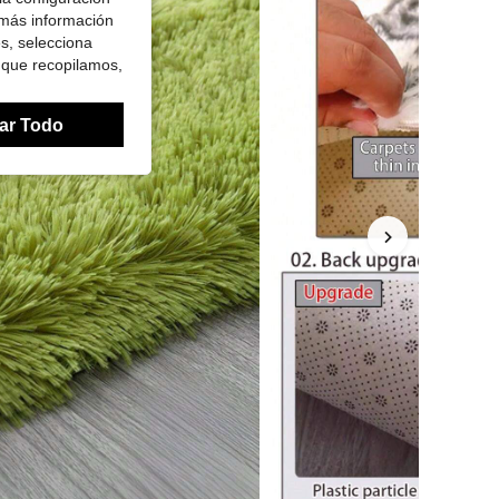
 más información
es, selecciona
 que recopilamos,
ar Todo