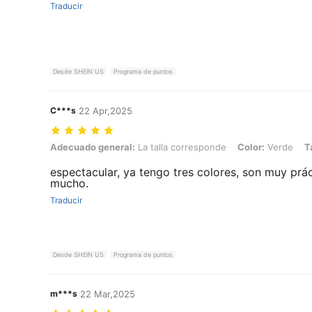
Traducir
Desde SHEIN US
Programa de puntos
C***s
22 Apr,2025
Adecuado general: La talla corresponde, Color: Verde, Talla: 40*60
Adecuado general:
La talla corresponde
Color:
Verde
T
espectacular, ya tengo tres colores, son muy prá
mucho.
Traducir
Desde SHEIN US
Programa de puntos
m***s
22 Mar,2025