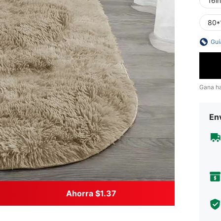
16i
80*
Guí
Gana h
Env
Ahorra $1.37