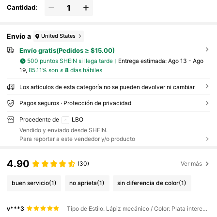
Cantidad:
Envío a
United States
Envío gratis(Pedidos ≥ $15.00)
500 puntos SHEIN si llega tarde
Entrega estimada:
Ago 13 - Ago
19,
85.11% son ≤
8
días hábiles
Los artículos de esta categoría no se pueden devolver ni cambiar
Pagos seguros · Protección de privacidad
Procedente de
LBO
Vendido y enviado desde SHEIN.
Para reportar a este vendedor y/o producto
4.90
(30)
Ver más
buen servicio
(1)
no aprieta
(1)
sin diferencia de color
(1)
v***3
Tipo de Estilo: Lápiz mecánico / Color: Plata interestelar / Talla: 0.7mm