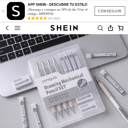
APP SHEIN - DESCUBRE TU ESTILO
×
¡Descarga y consigue un 30% de dto.!Usar el
CONSEGUIR
código: APPOFF30
(95,960)