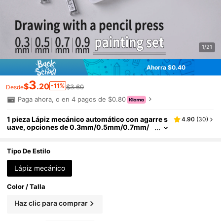
1/21
Ahorra $0.40
3
$
.20
-11%
$3.60
Desde
Paga ahora, o en 4 pagos de $0.80
1 pieza Lápiz mecánico automático con agarre s
4.90
(
30
)
uave, opciones de 0.3mm/0.5mm/0.7mm/
0.9mm, para dibujo, bocetos, estudiantes d
e arte, diseño gráfico, lápiz retráctil de alta calid
ad con recarga de mina, vuelta al colegio
Tipo De Estilo
Lápiz mecánico
Color / Talla
Haz clic para comprar