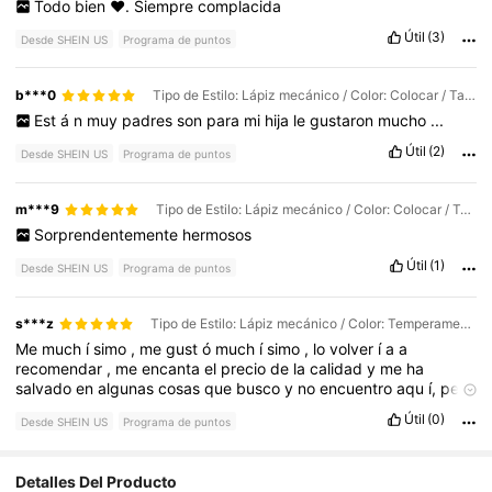
Todo
bien
❤️.
Siempre
complacida
Útil
(3)
Desde SHEIN US
Programa de puntos
b***0
Tipo de Estilo: Lápiz mecánico / Color: Colocar / Talla: 0.5mm
Est
á
n
muy
padres
son
para
mi
hija
le
gustaron
mucho
...
Útil
(2)
Desde SHEIN US
Programa de puntos
m***9
Tipo de Estilo: Lápiz mecánico / Color: Colocar / Talla: 0.7mm
Sorprendentemente
hermosos
Útil
(1)
Desde SHEIN US
Programa de puntos
s***z
Tipo de Estilo: Lápiz mecánico / Color: Temperamento Gris / Talla: 0.5mm
Me
much
í
simo
,
me
gust
ó
much
í
simo
,
lo
volver
í
a
a
recomendar
,
me
encanta
el
precio
de
la
calidad
y
me
ha
salvado
en
algunas
cosas
que
busco
y
no
encuentro
aqu
í,
pero
las
hay
en
SHEIN
se
lo
Super
recomiendo
Útil
(0)
Desde SHEIN US
Programa de puntos
63 Seguidores
4.90
Detalles Del Producto