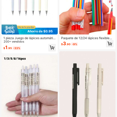
63 Seguidores
4.90
Ahorro de $0.95
1 pieza Juego de lápices automátic
Paquete de 12/24 lápices flexibles
os estilo retro Colnk Macaron, indivi
200+ vendidos
y blandos con goma de borrar, lápic
3
$
.90
-9%
dual o múltiple para volver a la escu
es de escritura duraderos y portátile
1
$
.95
-33%
ela
s para estudiantes, premios de aula
y regalos festivos