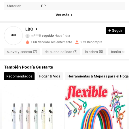
Material:
PP
63 Seguidores
4.90
Ver más
63 Seguidores
4.90
LBO
Seguir
m***6
seguido
Hace 1 día
63 Seguidores
4.90
1.6K Vendido recientemente
273 Recompra
63 Seguidores
4.90
suave y sedoso (7)
de buena calidad (7)
lo adoro (5)
bonito colo
63 Seguidores
4.90
También Podría Gustarte
Recomendados
Hogar & Vida
Herramientas & Mejoras para el Hoga
63 Seguidores
4.90
63 Seguidores
4.90
63 Seguidores
4.90
63 Seguidores
4.90