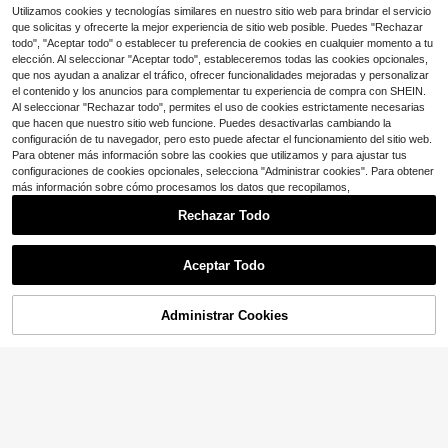
200+ vendidos
recambio de minas + 1 borrador co
Utilizamos cookies y tecnologías similares en nuestro sitio web para brindar el servicio
1
mo regalo), suministros para estudia
$
.65
-31%
que solicitas y ofrecerte la mejor experiencia de sitio web posible. Puedes "Rechazar
ntes, esencial para volver a la escu
todo", "Aceptar todo" o establecer tu preferencia de cookies en cualquier momento a tu
ela
elección. Al seleccionar "Aceptar todo", estableceremos todas las cookies opcionales,
que nos ayudan a analizar el tráfico, ofrecer funcionalidades mejoradas y personalizar
el contenido y los anuncios para complementar tu experiencia de compra con SHEIN.
Al seleccionar "Rechazar todo", permites el uso de cookies estrictamente necesarias
que hacen que nuestro sitio web funcione. Puedes desactivarlas cambiando la
configuración de tu navegador, pero esto puede afectar el funcionamiento del sitio web.
Para obtener más información sobre las cookies que utilizamos y para ajustar tus
configuraciones de cookies opcionales, selecciona "Administrar cookies". Para obtener
más información sobre cómo procesamos los datos que recopilamos,
Rechazar Todo
Ahorro de $1.10
2/3/5 piezas de lápices mecánicos
con 3 cajas de recambios de mina
¡Casi agotado!
Aceptar Todo
HB de 0,5 mm, diseño elegante, per
4
1 Juego de Lápiz Mecánico de Resi
fecto para escribir - oficina o escue
$
.50
-20%
na con Recambios de Mina, Esenci
la, temporada de vuelta a clases
#3 Más vendidos
en Acero inoxidable Lápices mecánicos
al para la Vuelta al Colegio
Administrar Cookies
100+ vendidos
AÑADIR A LA BOLSA
¡11% DE DESCUENTO!
3
$
.20
-11%