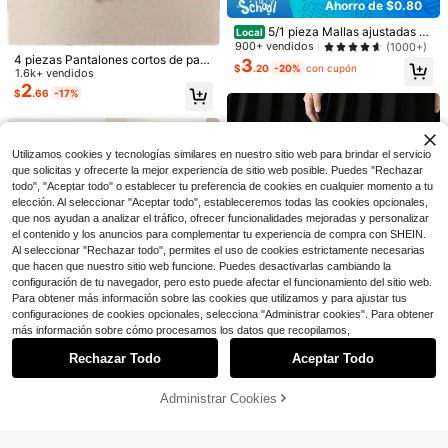
Ahorro de $0.80
Ahorro de $0.23
5
5/1 pieza Mallas ajustadas de
Local
rayas verticales para niñas, legging
900+ vendidos
(1000+)
1/2/3 pares de leggings de unicolor
1 pieza de pantalones básicos para
s básicos simples para primavera/o
4 piezas Pantalones cortos de para
3
para niñas pequeñas, suministros p
niñas pequeñas con lazo, adecuad
400+ vendidos
(1000+)
Clientes habituales
$
.20
-20%
con cupón
toño, adecuados para uso diario y r
niñas, calzoncillos finos anti-expos
1.6k+ vendidos
ara bebés, calcetines cómodos par
os para actividades al aire libre, tod
3
300+ vendidos
(100+)
egreso a la escuela
ición para estudiantes, verano
$
.30
-11%
2
a recién nacidos, negro blanco rosa
as las estaciones
$
.66
-17%
1
beige, adecuados para uso diario e
$
.27
-15%
con cupón
n todas las estaciones
Utilizamos cookies y tecnologías similares en nuestro sitio web para brindar el servicio
que solicitas y ofrecerte la mejor experiencia de sitio web posible. Puedes "Rechazar
todo", "Aceptar todo" o establecer tu preferencia de cookies en cualquier momento a tu
elección. Al seleccionar "Aceptar todo", estableceremos todas las cookies opcionales,
que nos ayudan a analizar el tráfico, ofrecer funcionalidades mejoradas y personalizar
el contenido y los anuncios para complementar tu experiencia de compra con SHEIN.
Al seleccionar "Rechazar todo", permites el uso de cookies estrictamente necesarias
que hacen que nuestro sitio web funcione. Puedes desactivarlas cambiando la
configuración de tu navegador, pero esto puede afectar el funcionamiento del sitio web.
Para obtener más información sobre las cookies que utilizamos y para ajustar tus
configuraciones de cookies opcionales, selecciona "Administrar cookies". Para obtener
Mostrar artículos similares con stock
Ver todo
7
más información sobre cómo procesamos los datos que recopilamos,
5
Rechazar Todo
Aceptar Todo
Lo sentimos, este producto está agotado.
Ahorro de $1.20
Ahorro de $2.03
2 piezas Medias enterizas ajustada
Administrar Cookies
AGOTADO
s de patrones de Jacquard con cor
Clientes habituales
Ahorro de $0.49
paquete de 6 mallas de terciopelo d
Paquete de 4 piezas de medias elá
azones en 3D para niños, medias d
400+ vendidos
(1000+)
e unicolor para niñas bebés, suave
1.4k+ vendidos
(100+)
sticas de punto con estampado par
e red
¡Casi agotado!
Medias sólidas para bebé
4
s, resistentes a los desgarros, con a
a niñas, suaves y elegantes
$
.00
-23%
con cupón