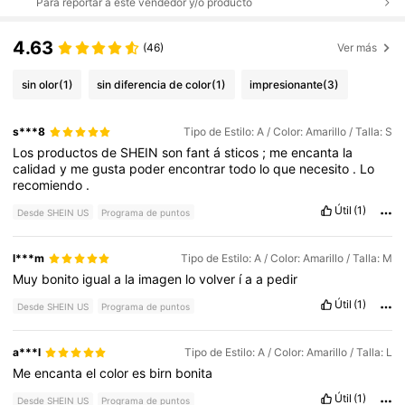
Para reportar a este vendedor y/o producto
4.63
(46)
Ver más
sin olor
(1)
sin diferencia de color
(1)
impresionante
(3)
s***8
Tipo de Estilo: A / Color: Amarillo / Talla: S
Los
productos
de
SHEIN
son
fant
á
sticos
;
me
encanta
la
calidad
y
me
gusta
poder
encontrar
todo
lo
que
necesito
.
Lo
recomiendo
.
Útil
(1)
Desde SHEIN US
Programa de puntos
l***m
Tipo de Estilo: A / Color: Amarillo / Talla: M
Muy
bonito
igual
a
la
imagen
lo
volver
í
a
a
pedir
Útil
(1)
Desde SHEIN US
Programa de puntos
a***l
Tipo de Estilo: A / Color: Amarillo / Talla: L
Me
encanta
el
color
es
birn
bonita
Útil
(1)
Desde SHEIN US
Programa de puntos