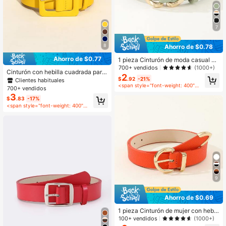
7
8
Ahorro de $0.78
Ahorro de $0.77
1 pieza Cinturón de moda casual ve
rsátil para mujer con hebilla de dobl
700+ vendidos
(1000+)
Cinturón con hebilla cuadrada para
e capa en forma de 8 y 3 niveles
2
Halloween, verano, escuela, otoño,
$
.92
-21%
Clientes habituales
<span style="font-weight: 400">después del cupón</span>
Halloween
700+ vendidos
3
$
.83
-17%
<span style="font-weight: 400">después del cupón</span>
9
Ahorro de $0.69
1 pieza Cinturón de mujer con hebill
a semicircular dorada de cuero PU,
100+ vendidos
(1000+)
estilo casual, moda elegante, minim