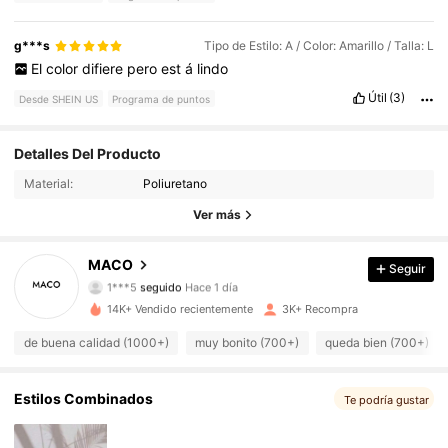
g***s
Tipo de Estilo: A / Color: Amarillo / Talla: L
El
color
difiere
pero
est
á
lindo
Útil
(3)
Desde SHEIN US
Programa de puntos
574 Seguidores
4.88
Detalles Del Producto
Material:
Poliuretano
574 Seguidores
4.88
Ver más
574 Seguidores
4.88
MACO
Seguir
1***5
seguido
Hace 1 día
574 Seguidores
4.88
14K+ Vendido recientemente
3K+ Recompra
574 Seguidores
4.88
de buena calidad (1000+)
muy bonito (700+)
queda bien (700+)
574 Seguidores
4.88
Estilos Combinados
Te podría gustar
574 Seguidores
4.88