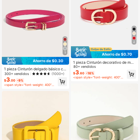
4
5
Ahorro de $0.70
Ahorro de $0.30
1 pieza Cinturón decorativo de mod
a para mujer con hebilla dorada y m
80+ vendidos
1 pieza Cinturón delgado básico co
ulticolor de PU, adecuado para uso
3
n hebilla para mujer, adecuado para
$
.60
-16%
300+ vendidos
(1000+)
diario
<span style="font-weight: 400">después del cupón</span>
combinar con vestidos
3
$
.00
-9%
<span style="font-weight: 400">después del cupón</span>