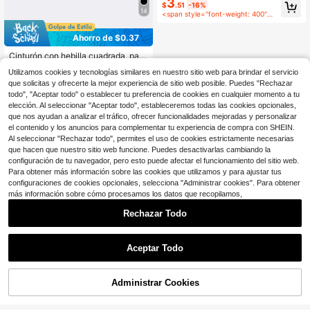
3
$
.51
-16%
alista y versátil
14
<span style="font-weight: 400">después del cupón</span>
Ahorro de $0.37
Cinturón con hebilla cuadrada, para
verano, escuela, otoño, Halloween
200+ vendidos
Utilizamos cookies y tecnologías similares en nuestro sitio web para brindar el servicio
3
$
.23
-10%
que solicitas y ofrecerte la mejor experiencia de sitio web posible. Puedes "Rechazar
todo", "Aceptar todo" o establecer tu preferencia de cookies en cualquier momento a tu
elección. Al seleccionar "Aceptar todo", estableceremos todas las cookies opcionales,
que nos ayudan a analizar el tráfico, ofrecer funcionalidades mejoradas y personalizar
el contenido y los anuncios para complementar tu experiencia de compra con SHEIN.
Al seleccionar "Rechazar todo", permites el uso de cookies estrictamente necesarias
que hacen que nuestro sitio web funcione. Puedes desactivarlas cambiando la
configuración de tu navegador, pero esto puede afectar el funcionamiento del sitio web.
Para obtener más información sobre las cookies que utilizamos y para ajustar tus
configuraciones de cookies opcionales, selecciona "Administrar cookies". Para obtener
más información sobre cómo procesamos los datos que recopilamos,
Rechazar Todo
Aceptar Todo
Administrar Cookies
¡20% DE DESCUENTO!
AÑADIR A LA BOLSA