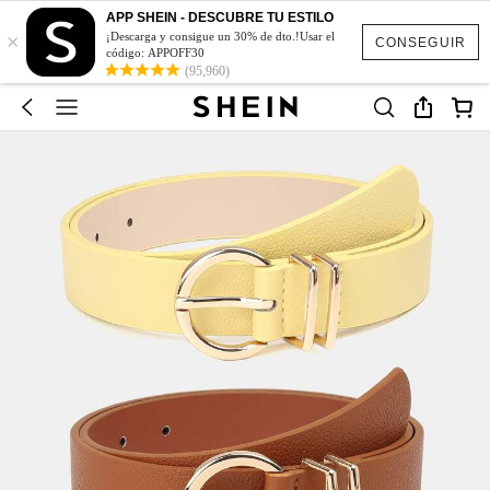
APP SHEIN - DESCUBRE TU ESTILO
×
¡Descarga y consigue un 30% de dto.!Usar el
CONSEGUIR
código: APPOFF30
(95,960)