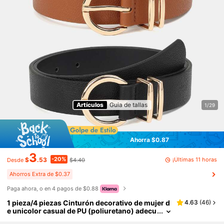
Artículos
Guia de tallas
1/29
Ahorra $0.87
3
-20%
¡Últimas 11 horas
$
.53
$4.40
Desde
Ahorros Extra de $0.37
Paga ahora, o en 4 pagos de $0.88
1 pieza/4 piezas Cinturón decorativo de mujer d
4.63
(
46
)
e unicolor casual de PU (poliuretano) adecu
ado para uso diario con doble hebilla amaril