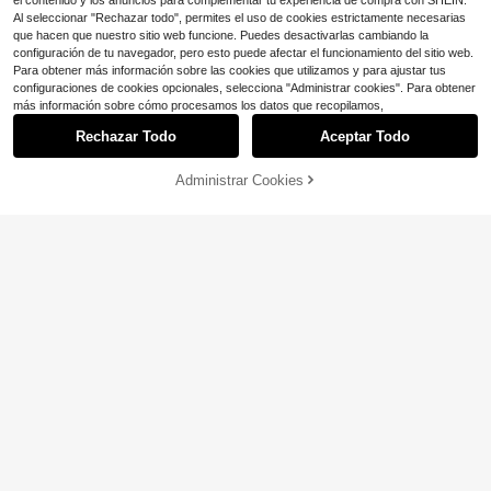
el contenido y los anuncios para complementar tu experiencia de compra con SHEIN.
Al seleccionar "Rechazar todo", permites el uso de cookies estrictamente necesarias
que hacen que nuestro sitio web funcione. Puedes desactivarlas cambiando la
configuración de tu navegador, pero esto puede afectar el funcionamiento del sitio web.
Para obtener más información sobre las cookies que utilizamos y para ajustar tus
configuraciones de cookies opcionales, selecciona "Administrar cookies". Para obtener
1 pieza Gorro de satén de unicolor p
más información sobre cómo procesamos los datos que recopilamos,
ara mujer, adecuado para uso diario
Clientes habituales
Rechazar Todo
Aceptar Todo
1 pieza Gorro turbante suave y elás
2
$
.50
-11%
tico para mujer, pañuelo islámico, c
200+ vendidos
(100+)
hal, cubierta para el cuello, diadem
Administrar Cookies
AÑADIR A LA BOLSA
¡9% DE DESCUENTO!
2
a, gorro de dormir
$
.40
-31%
4
12