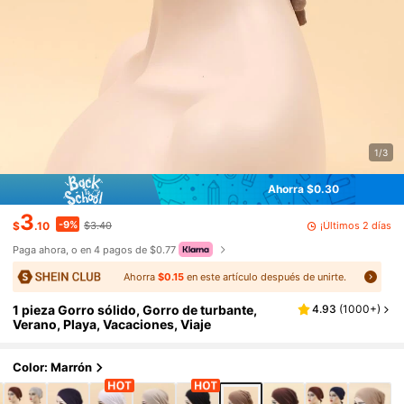
1/3
Ahorra $0.30
3
-9%
¡Últimos 2 días
$
.10
$3.40
Paga ahora, o en 4 pagos de $0.77
Ahorra
$0.15
en este artículo después de unirte.
1 pieza Gorro sólido, Gorro de turbante,
4.93
(
1000+
)
Verano, Playa, Vacaciones, Viaje
Color: Marrón