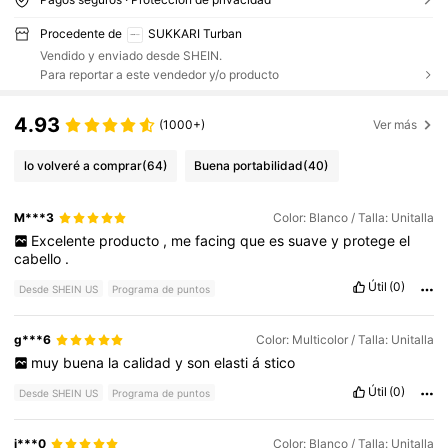
Procedente de
SUKKARI Turban
Vendido y enviado desde SHEIN.
Para reportar a este vendedor y/o producto
4.93
(1000+)
Ver más
lo volveré a comprar
(64)
Buena portabilidad
(40)
M***3
Color: Blanco / Talla: Unitalla
Excelente
producto
,
me
facing
que
es
suave
y
protege
el
cabello
.
Útil
(0)
Desde SHEIN US
Programa de puntos
g***6
Color: Multicolor / Talla: Unitalla
muy
buena
la
calidad
y
son
elasti
á
stico
Útil
(0)
Desde SHEIN US
Programa de puntos
i***0
Color: Blanco / Talla: Unitalla