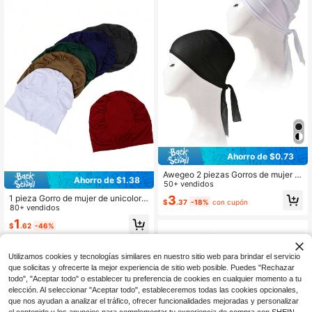
Ahorro de $0.73
Awegeo 2 piezas Gorros de mujer tr
Ahorro de $1.38
anspirables con forro, adecuados p
50+ vendidos
ara uso diario, dormir, playa, viaje
3
1 pieza Gorro de mujer de unicolor ti
$
.37
-18%
con cupón
po seda suave, gorro elástico sin co
80+ vendidos
sturas, multicolor, resistente a las p
1
$
.62
-46%
elusas, gorro para dormir
Utilizamos cookies y tecnologías similares en nuestro sitio web para brindar el servicio
que solicitas y ofrecerte la mejor experiencia de sitio web posible. Puedes "Rechazar
todo", "Aceptar todo" o establecer tu preferencia de cookies en cualquier momento a tu
elección. Al seleccionar "Aceptar todo", estableceremos todas las cookies opcionales,
que nos ayudan a analizar el tráfico, ofrecer funcionalidades mejoradas y personalizar