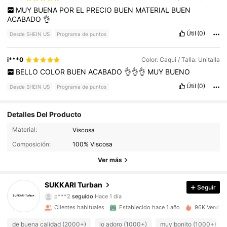
MUY
BUENA
POR
EL
PRECIO
BUEN
MATERIAL
BUEN
ACABADO
👌
Útil
(0)
Desde SHEIN US
Programa de puntos
i***0
Color: Caqui / Talla: Unitalla
BELLO
COLOR
BUEN
ACABADO
👌👌👌
MUY
BUENO
Útil
(0)
Desde SHEIN US
Programa de puntos
Detalles Del Producto
Material:
Viscosa
2.7K Seguidores
4.91
Composición:
100% Viscosa
2.7K Seguidores
4.91
Ver más
2.7K Seguidores
4.91
SUKKARI Turban
Seguir
p***2
seguido
Hace 1 día
2.7K Seguidores
4.91
Clientes habituales
Establecido hace 1 año
96K Vendido
de buena calidad (2000+)
lo adoro (1000+)
muy bonito (1000+)
2.7K Seguidores