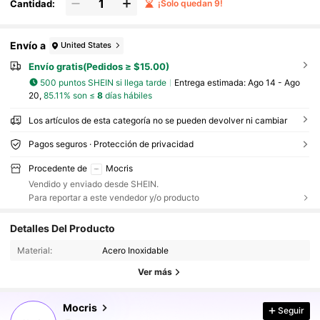
Cantidad:
¡Solo quedan 9!
Envío a
United States
Envío gratis(Pedidos ≥ $15.00)
500 puntos SHEIN si llega tarde
Entrega estimada:
Ago 14 - Ago
20,
85.11% son ≤
8
días hábiles
Los artículos de esta categoría no se pueden devolver ni cambiar
Pagos seguros · Protección de privacidad
Procedente de
Mocris
Vendido y enviado desde SHEIN.
Para reportar a este vendedor y/o producto
65K Seguidores
4.90
Detalles Del Producto
65K Seguidores
4.90
Material:
Acero Inoxidable
Ver más
65K Seguidores
4.90
Mocris
Seguir
65K Seguidores
4.90