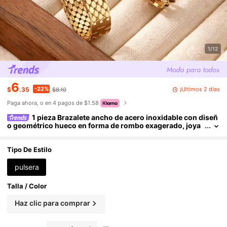
1/12
6
-22%
¡Últimos 2 días
$
.35
$8.10
Paga ahora, o en 4 pagos de $1.58
1 pieza Brazalete ancho de acero inoxidable con diseñ
o geométrico hueco en forma de rombo exagerado, joya
de regalo para mujeres, joyería de boda de Dubái
Tipo De Estilo
pulsera
Talla / Color
Haz clic para comprar