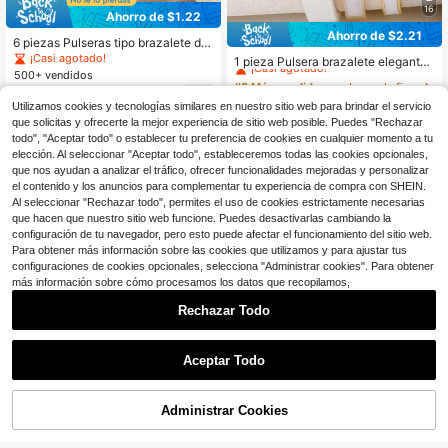
16
Ahorro de $1.22
Ahorro de $2.21
6 piezas Pulseras tipo brazalete de
#3 Más vendidos
en Joyas de fiesta Brazaletes de mujer
estilo vintage bohemio con diseños
¡Casi agotado!
¡Casi agotado!
1 pieza Pulsera brazalete elegante
tallados de peces/flechas, pulseras
500+ vendidos
de mujer con letra dorada exquisita
#3 Más vendidos
#3 Más vendidos
en Joyas de fiesta Brazaletes de mujer
en Joyas de fiesta Brazaletes de mujer
de metal de dos tonos, adecuadas p
de PU personalizada, regalo para n
4
¡Casi agotado!
¡Casi agotado!
3.9k+ vendidos
(500+)
ara uso diario y decoración festiva,
$
.98
-20%
con cupón
ovia
Utilizamos cookies y tecnologías similares en nuestro sitio web para brindar el servicio
conjunto de joyas de moda de meta
#3 Más vendidos
en Joyas de fiesta Brazaletes de mujer
8
que solicitas y ofrecerte la mejor experiencia de sitio web posible. Puedes "Rechazar
$
.09
-21%
l para mujeres
¡Casi agotado!
todo", "Aceptar todo" o establecer tu preferencia de cookies en cualquier momento a tu
elección. Al seleccionar "Aceptar todo", estableceremos todas las cookies opcionales,
que nos ayudan a analizar el tráfico, ofrecer funcionalidades mejoradas y personalizar
el contenido y los anuncios para complementar tu experiencia de compra con SHEIN.
Al seleccionar "Rechazar todo", permites el uso de cookies estrictamente necesarias
que hacen que nuestro sitio web funcione. Puedes desactivarlas cambiando la
configuración de tu navegador, pero esto puede afectar el funcionamiento del sitio web.
Para obtener más información sobre las cookies que utilizamos y para ajustar tus
configuraciones de cookies opcionales, selecciona "Administrar cookies". Para obtener
más información sobre cómo procesamos los datos que recopilamos,
Rechazar Todo
Aceptar Todo
14
6
Ahorro de $1.25
Administrar Cookies
¡22% DE DESCUENTO!
AÑADIR A LA BOLSA
Ahorro de $0.35
Set de 3 piezas de joyería de pulser
a de acero inoxidable de alta calida
¡Casi agotado!