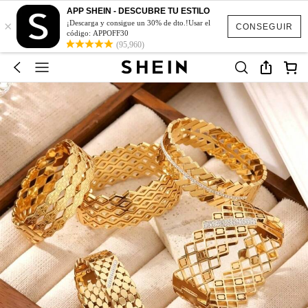
APP SHEIN - DESCUBRE TU ESTILO
×
¡Descarga y consigue un 30% de dto.!Usar el
CONSEGUIR
código: APPOFF30
(95,960)