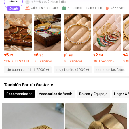
m***8
pagó
Hace 1 día
Clientes habituales
Establecido hace 1 año
46K+ Vendid
65K Seguidores
4.90
65K Seguidores
4.90
65K Seguidores
4.90
65K Seguidores
4.90
5
6
1
2
4
$
.71
$
.35
$
.93
$
.34
$
24% DE DESCUENTO
50+ vendidos
70+ vendidos
300+ vendidos
100
65K Seguidores
4.90
de buena calidad (5000+)
muy bonito (4000+)
como en las fotos 
65K Seguidores
4.90
También Podría Gustarte
65K Seguidores
4.90
Recomendados
Accesorios de Vestir
Bolsos y Equipaje
Hogar & 