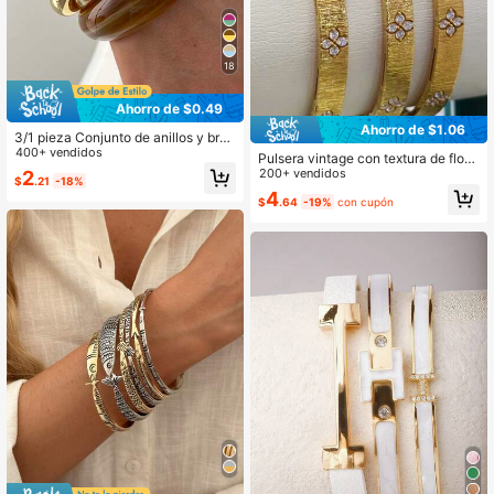
18
Ahorro de $0.49
Ahorro de $1.06
3/1 pieza Conjunto de anillos y braz
aletes de mujer de estilo vintage mi
400+ vendidos
Pulsera vintage con textura de flor
nimalista con forma de onda, materi
de cuatro hojas, accesorio de joyerí
200+ vendidos
2
$
.21
-18%
al acrílico CCB, abiertos, apilables,
a elegante para mujeres, perfecto p
4
adecuados para el uso diario de las
$
.64
-19%
con cupón
ara uso diario y fiestas, regalo ideal
mujeres, perfectos como regalos pa
ra vacaciones