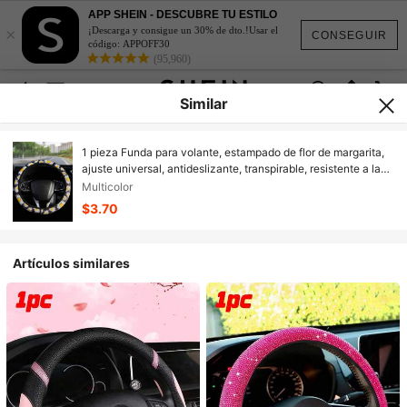
APP SHEIN - DESCUBRE TU ESTILO
×
¡Descarga y consigue un 30% de dto.!Usar el
CONSEGUIR
código: APPOFF30
(95,960)
Similar
1 pieza Funda para volante, estampado de flor de margarita,
ajuste universal, antideslizante, transpirable, resistente a la
suciedad, elástica sin aro interior, accesorios para automóvil
Multicolor
$3.70
Artículos similares