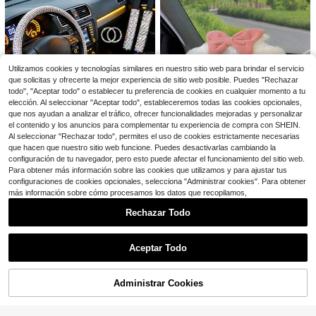
de protección rosa para espejo retr
ovisor de automóvil, Accesorios de
decoración interior de automóvil co
Ahorro de $3.38
n dibujos animados
Ahorro de $0.80
3 piezas Cubierta de volante de fibr
a de carbono - Diseño deportivo ne
200+ vendidos
Funda de volante de coche de dibuj
gro brillante, agarre antideslizante y
8
Utilizamos cookies y tecnologías similares en nuestro sitio web para brindar el servicio
4
os animados linda, funda de agarre
$
.72
-28%
con cupón
$
.70
-15%
corte preciso de botones, protector
que solicitas y ofrecerte la mejor experiencia de sitio web posible. Puedes "Rechazar
de volante elástica de 38 cm con or
de volante de coche duradero y lige
todo", "Aceptar todo" o establecer tu preferencia de cookies en cualquier momento a tu
ejas de gato sin anillo interior, absor
ro, adecuado para coches, camione
bente de sudor y transpirable, anillo
elección. Al seleccionar "Aceptar todo", estableceremos todas las cookies opcionales,
s, SUV, vehículos todoterreno - Fáci
interior antideslizante, duradera y r
que nos ayudan a analizar el tráfico, ofrecer funcionalidades mejoradas y personalizar
l de instalar, anti-arañazos, accesor
esistente al desgaste, amortiguador
el contenido y los anuncios para complementar tu experiencia de compra con SHEIN.
ios de automóvil
a y antideslizante, adecuada para d
Al seleccionar "Rechazar todo", permites el uso de cookies estrictamente necesarias
iferentes modelos de coche
que hacen que nuestro sitio web funcione. Puedes desactivarlas cambiando la
8 accesorios de coche brillan
Local
configuración de tu navegador, pero esto puede afectar el funcionamiento del sitio web.
tes para mujer, funda de volante bril
Solo quedan 3
lante, posavasos brillantes, juego d
Para obtener más información sobre las cookies que utilizamos y para ajustar tus
100+ vendidos
e hombreras para cinturón , pegatin
configuraciones de cookies opcionales, selecciona "Administrar cookies". Para obtener
Ahorro de $1.74
5
$
.30
-47%
a con emblema de anillo, funda par
más información sobre cómo procesamos los datos que recopilamos,
a palanca de cambios.
1 pieza Funda de volante de peluch
e, diseño lindo y elegante para muj
Rechazar Todo
Establecido hace 1 año
eres, cálida para otoño/invierno
500+ vendidos
Mostrar artículos similares con stock
Ver todo
4
$
.56
-28%
con cupón
Aceptar Todo
Lo sentimos, este producto está agotado.
Administrar Cookies
AGOTADO
Ahorro de $0.58
Ahorro de $4.30
Funda suave y cálida para volante
Funda de volante de coche de cuer