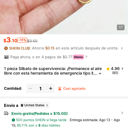
1/7
3
$
.10
-11%
$3.50
Ahorra
$0.15
en este artículo después de unirte.
Paga ahora, o en 4 pagos de $0.77
1 pieza Silbato de supervivencia: ¡Permanece al aire
4.96
libre con esta herramienta de emergencia tipo ll
(85)
avero! Adecuado para acampar, senderismo, e
ventos deportivos, ciclismo, deportes de equipo, d
eportes extremos y talla grande. Artículos de campi
Cantidad:
Casi agotado
ng
Envío a
United States
Envío gratis(Pedidos ≥ $15.00)
500 puntos SHEIN si llega tarde
Entrega estimada:
Ago 13 - Ago
19,
85.11% son ≤
8
días hábiles