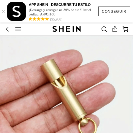
APP SHEIN - DESCUBRE TU ESTILO
×
¡Descarga y consigue un 30% de dto.!Usar el
CONSEGUIR
código: APPOFF30
(95,960)