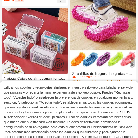
ague plegable con tapa y cubierta, t
aza de silicona plegable, taza retrá
ctil portátil con tapa, taza de enjuag
ue para viajes, taza de agua portátil
plegable a prueba de fugas para de
portes y viajes, adecuada para sen
derismo y camping al aire libre, equi
po de camping, artículos esenciales
de camping
#1 Más vendidos
en 7+ USD Herramienta de limpieza reemplaza
¡Casi agotado!
Zapatillas de fregona holgadas - Re
utilizables y lavables, zapatos de li
1 pieza Cajas de almacenamiento a
#1 Más vendidos
#1 Más vendidos
en 7+ USD Herramienta de limpieza reemplaza
en 7+ USD Herramienta de limpieza reemplaza
mpieza de pisos con puños elástico
pilables transparentes - Contenedo
Baja tasa de retorno
¡Casi agotado!
¡Casi agotado!
1.4k+ vendidos
(100+)
s, incluye accesorios de fregona, si
res rectangulares duraderos con ta
Utilizamos cookies y tecnologías similares en nuestro sitio web para brindar el servicio
#1 Más vendidos
en 7+ USD Herramienta de limpieza reemplaza
2
3
n electricidad requerida, adecuado
pas seguras para cuentas, piezas d
$
.50
-11%
$
.37
-16%
que solicitas y ofrecerte la mejor experiencia de sitio web posible. Puedes "Rechazar
¡Casi agotado!
para sala de estar y dormitorio, ese
e juego, tarjetas de visita y accesori
todo", "Aceptar todo" o establecer tu preferencia de cookies en cualquier momento a tu
ncial para la limpieza del dormitorio,
os de manualidades - Soluciones d
elección. Al seleccionar "Aceptar todo", estableceremos todas las cookies opcionales,
tela lavable, aplicable para el hogar,
e organización multiusos y transpar
que nos ayudan a analizar el tráfico, ofrecer funcionalidades mejoradas y personalizar
dormitorio, sala de estar, interior
entes
el contenido y los anuncios para complementar tu experiencia de compra con SHEIN.
Al seleccionar "Rechazar todo", permites el uso de cookies estrictamente necesarias
que hacen que nuestro sitio web funcione. Puedes desactivarlas cambiando la
configuración de tu navegador, pero esto puede afectar el funcionamiento del sitio web.
Para obtener más información sobre las cookies que utilizamos y para ajustar tus
configuraciones de cookies opcionales, selecciona "Administrar cookies". Para obtener