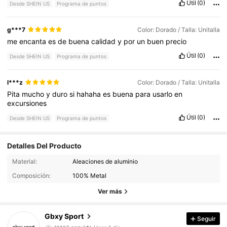
Útil
(0)
Desde SHEIN US
Programa de puntos
g***7
Color: Dorado / Talla: Unitalla
me
encanta
es
de
buena
calidad
y
por
un
buen
precio
Útil
(0)
Desde SHEIN US
Programa de puntos
l***z
Color: Dorado / Talla: Unitalla
Pita
mucho
y
duro
si
hahaha
es
buena
para
usarlo
en
excursiones
Útil
(0)
Desde SHEIN US
Programa de puntos
Detalles Del Producto
1.6K Seguidores
4.90
Material:
Aleaciones de aluminio
Composición:
100% Metal
1.6K Seguidores
4.90
Ver más
1.6K Seguidores
4.90
Gbxy Sport
Seguir
1***2
seguido
Hace 1 día