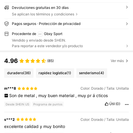
Devoluciones gratuitas en 30 días
Se aplican los términos y condiciones
Pagos seguros · Protección de privacidad
Procedente de
Gbxy Sport
Vendido y enviado desde SHEIN.
Para reportar a este vendedor y/o producto
4.96
(85)
Ver más
duradero
(36)
rapidez logística
(1)
senderismo
(4)
m***8
Color: Dorado / Talla: Unitalla
Son
de
metal
,
muy
buen
material
,
muy
pr
á
cticos
Útil
(0)
Desde SHEIN US
Programa de puntos
s***2
Color: Dorado / Talla: Unitalla
excelente
calidad
y
muy
bonito