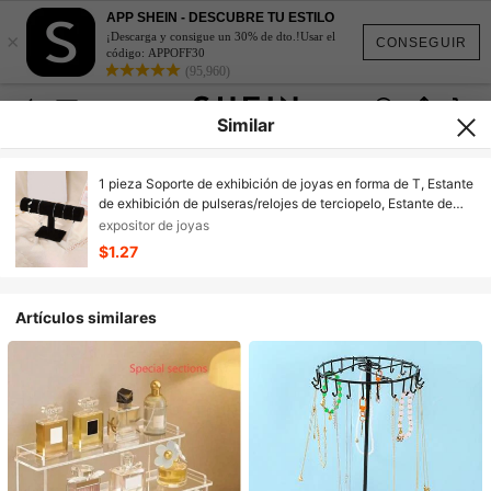
APP SHEIN - DESCUBRE TU ESTILO
×
¡Descarga y consigue un 30% de dto.!Usar el
CONSEGUIR
código: APPOFF30
(95,960)
Similar
1 pieza Soporte de exhibición de joyas en forma de T, Estante
de exhibición de pulseras/relojes de terciopelo, Estante de
almacenamiento de joyas, Estante de almacenamiento de
expositor de joyas
collares, pulseras y colgantes, Estante de almacenamiento de
$1.27
escritorio, Para decoración del hogar, Regalo de vuelta a la
escuela, Regalo del Día de San Valentín.
Artículos similares