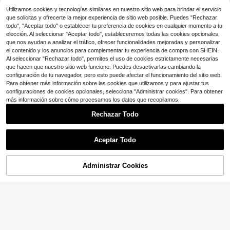
ganizadora de pendientes, organiza
12
$
.00
-70%
dor de joyas para relojes, soporte p
Utilizamos cookies y tecnologías similares en nuestro sitio web para brindar el servicio
ara joyas para collares, pulseras, pe
que solicitas y ofrecerte la mejor experiencia de sitio web posible. Puedes "Rechazar
Envío Rápido
Ahorro de $40.98
ndientes y anillos, negro/blanco
todo", "Aceptar todo" o establecer tu preferencia de cookies en cualquier momento a tu
Torre de joyería de 4 niveles
Local
elección. Al seleccionar "Aceptar todo", estableceremos todas las cookies opcionales,
Soporte organizador de joya
de gran capacidad - Organizador d
Local
14
$
.30
-43%
que nos ayudan a analizar el tráfico, ofrecer funcionalidades mejoradas y personalizar
s, organizador de collares y pulsera
e almacenamiento y exhibición par
34
$
.90
-54%
s de 2 niveles con bandeja, exhibici
el contenido y los anuncios para complementar tu experiencia de compra con SHEIN.
a pulseras, brazaletes, relojes y coll
Envío Rápido
ón de joyas para vender pulseras, s
ares - Soporte de madera marrón c
Al seleccionar "Rechazar todo", permites el uso de cookies estrictamente necesarias
Envío Rápido
Free Shipping
crunchies, lazos para el cabello y c
on diseño compacto, regalo para el
que hacen que nuestro sitio web funcione. Puedes desactivarlas cambiando la
adenas (Beige)
Día de la Madre, Navidad/Hallowee
configuración de tu navegador, pero esto puede afectar el funcionamiento del sitio web.
n
Para obtener más información sobre las cookies que utilizamos y para ajustar tus
configuraciones de cookies opcionales, selecciona "Administrar cookies". Para obtener
más información sobre cómo procesamos los datos que recopilamos,
Soporte de exhibición de joye
Local
ría en forma de torre con barra flota
Solo quedan 10
Rechazar Todo
nte para brazaletes, collares, arete
11
s, pulseras, colgantes, tobillos, reloj
$
.12
-47%
Mostrar artículos similares con stock
Ver todo
es y llaves, organizador para el hog
ar para mujeres y hombres, regalo e
Aceptar Todo
n terciopelo negro
Lo sentimos, este producto está agotado.
1 pieza Soporte de exhibición de jo
yería de madera de bambú creativo
8
$
.01
-1%
con múltiples especificaciones / Est
Administrar Cookies
AGOTADO
ante de exhibición de collares, puls
eras y tobilleras, adecuado para ex
Soporte de 2 niveles para exh
Local
hibición en transmisiones en vivo, a
7
ibir joyas - Organizador de pulsera
Solo quedan 10
l por mayor en tiendas, almacenami
s, collares, brazaletes y relojes. Torr
ento de escritorio
20
e de exhibición de joyas para mujer,
$
.61
-57%
Ahorro de $53.87
en terciopelo beige como regalo
Organizador giratorio de 360
Local
grados para aretes, organizador y a