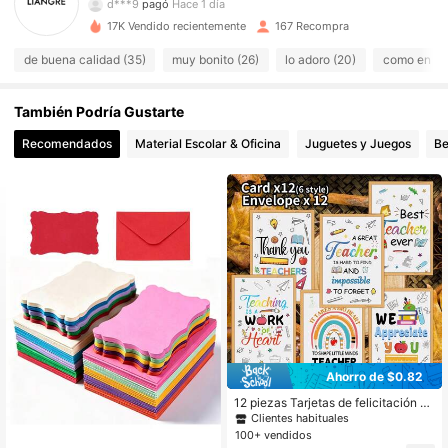
d***9
pagó
Hace 1 día
17K Vendido recientemente
167 Recompra
14 Seguidores
4.87
de buena calidad (35)
muy bonito (26)
lo adoro (20)
como en las
14 Seguidores
4.87
También Podría Gustarte
14 Seguidores
4.87
Recomendados
Material Escolar & Oficina
Juguetes y Juegos
B
14 Seguidores
4.87
14 Seguidores
4.87
14 Seguidores
4.87
14 Seguidores
4.87
Ahorro de $0.82
12 piezas Tarjetas de felicitación de
agradecimiento para maestros con
Clientes habituales
sobres - Tarjetas de agradecimient
100+ vendidos
o versátiles para maestros, perfecta