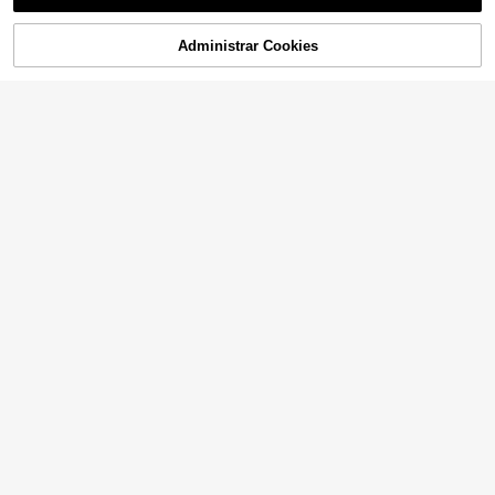
Administrar Cookies
¡25% DE DESCUENTO!
AÑADIR A LA BOLSA