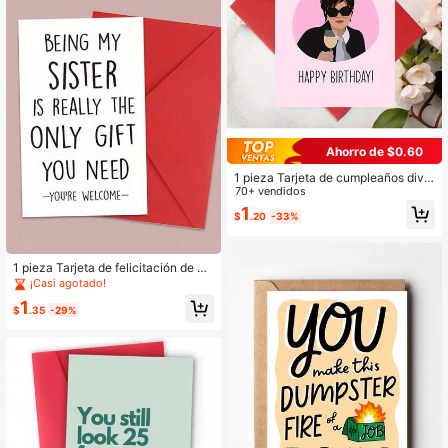
Ahorro de $0.60
1 pieza Tarjeta de cumpleaños dive
rtida con sobre, adecuada para vari
70+ vendidos
as ocasiones, mensaje "Estás hacie
1
$
.20
-33%
ndo un gran trabajo, cariño", diseño
de celebridad Kris, perfecta para a
migos, familia, 1 año y talla grande,
Tarjeta de feliz cumpleaños
1 pieza Tarjeta de felicitación de cu
mpleaños divertida para hermana c
¡Casi agotado!
on sobre de color aleatorio, útiles es
1
colares para estudiantes
$
.35
-29%