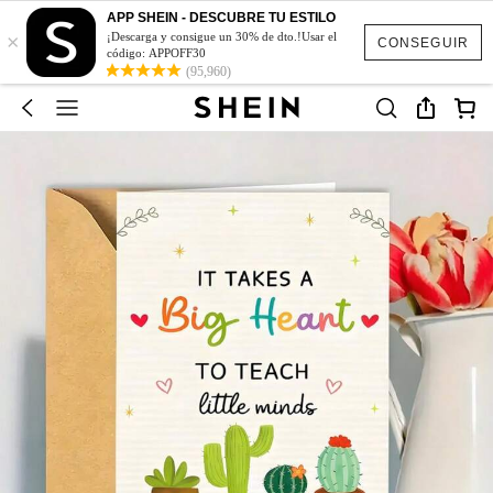
APP SHEIN - DESCUBRE TU ESTILO
×
¡Descarga y consigue un 30% de dto.!Usar el
CONSEGUIR
código: APPOFF30
(95,960)