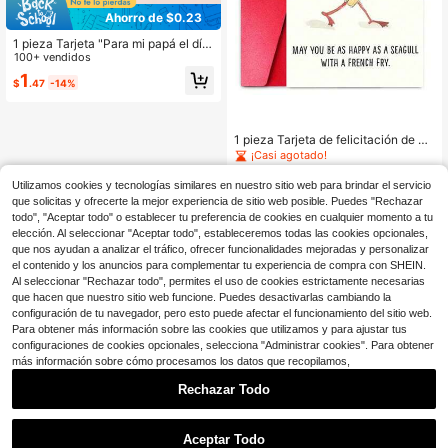
Ahorro de $0.23
1 pieza Tarjeta "Para mi papá el día
de mi boda", Tarjeta para mi papá, T
100+ vendidos
arjeta para mi padre, Tarjeta de bod
1
$
.47
-14%
a divertida para el papá, Tarjeta par
a el padre, Tarjeta para el papá, Na
vidad
1 pieza Tarjeta de felicitación de cu
mpleaños con gaviota de dibujos an
¡Casi agotado!
imados linda, deseándote felicidad t
400+ vendidos
(100+)
an deliciosa como las patatas fritas:
Utilizamos cookies y tecnologías similares en nuestro sitio web para brindar el servicio
1
adecuada para regalar a papá, mam
$
.62
-10%
que solicitas y ofrecerte la mejor experiencia de sitio web posible. Puedes "Rechazar
á, hermanos o cualquier persona qu
todo", "Aceptar todo" o establecer tu preferencia de cookies en cualquier momento a tu
e ames
elección. Al seleccionar "Aceptar todo", estableceremos todas las cookies opcionales,
que nos ayudan a analizar el tráfico, ofrecer funcionalidades mejoradas y personalizar
el contenido y los anuncios para complementar tu experiencia de compra con SHEIN.
Al seleccionar "Rechazar todo", permites el uso de cookies estrictamente necesarias
que hacen que nuestro sitio web funcione. Puedes desactivarlas cambiando la
configuración de tu navegador, pero esto puede afectar el funcionamiento del sitio web.
Para obtener más información sobre las cookies que utilizamos y para ajustar tus
configuraciones de cookies opcionales, selecciona "Administrar cookies". Para obtener
más información sobre cómo procesamos los datos que recopilamos,
Rechazar Todo
Aceptar Todo