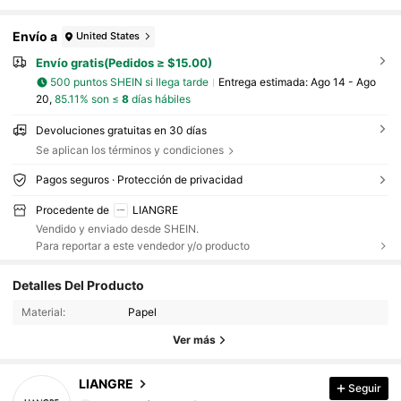
Envío a
United States
Envío gratis(Pedidos ≥ $15.00)
500 puntos SHEIN si llega tarde
Entrega estimada:
Ago 14 - Ago
20,
85.11% son ≤
8
días hábiles
Devoluciones gratuitas en 30 días
Se aplican los términos y condiciones
Pagos seguros · Protección de privacidad
Procedente de
LIANGRE
Vendido y enviado desde SHEIN.
Para reportar a este vendedor y/o producto
14 Seguidores
4.87
Detalles Del Producto
14 Seguidores
4.87
Material:
Papel
Ver más
14 Seguidores
4.87
LIANGRE
Seguir
14 Seguidores
4.87