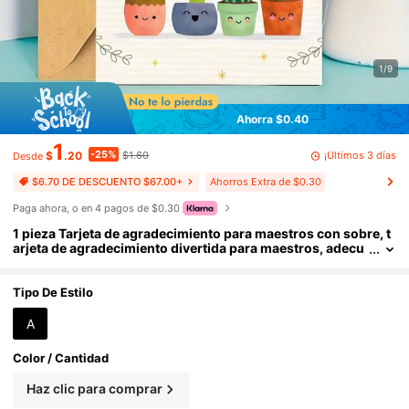
1/9
Ahorra $0.40
1
-25%
¡Últimos 3 días
$
.20
$1.60
Desde
Ahorros Extra de $0.30
$6.70 DE DESCUENTO $67.00+
Paga ahora, o en 4 pagos de $0.30
1 pieza Tarjeta de agradecimiento para maestros con sobre, t
arjeta de agradecimiento divertida para maestros, adecu
ada como regalo para maestros en el Día del Maestro, cer
emonia de graduación, regreso a la escuela o fin del año esco
lar, regalo reflexivo
Tipo De Estilo
A
Color / Cantidad
Haz clic para comprar