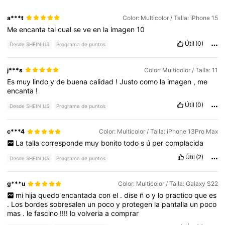
a***t
Color: Multicolor / Talla: iPhone 15
Me
encanta
tal
cual
se
ve
en
la
imagen
10
Útil
(0)
Desde SHEIN US
Programa de puntos
j***s
Color: Multicolor / Talla: 11
Es
muy
lindo
y
de
buena
calidad
!
Justo
como
la
imagen
,
me
encanta
!
Útil
(0)
Desde SHEIN US
Programa de puntos
c***4
Color: Multicolor / Talla: iPhone 13Pro Max
La
talla
corresponde
muy
bonito
todo
s
ú
per
complacida
Útil
(2)
Desde SHEIN US
Programa de puntos
g***u
Color: Multicolor / Talla: Galaxy S22
mi
hija
quedo
encantada
con
el
.
dise
ñ
o
y
lo
practico
que
es
.
Los
bordes
sobresalen
un
poco
y
protegen
la
pantalla
un
poco
mas
.
le
fascino
!!!!
lo
volveria
a
comprar