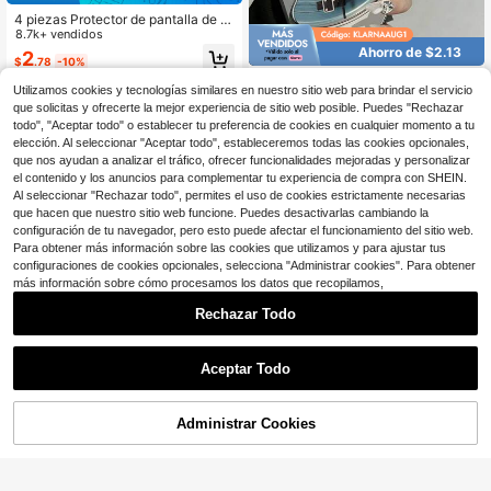
4 piezas Protector de pantalla de pr
ivacidad, compatible con 6/7/8/11/1
8.7k+ vendidos
2/13/14/15/16/Pro Max, XS, XR, Xs
Ahorro de $2.13
2
$
.78
-10%
Max - Vidrio templado brillante, anti
-espionaje y anti-rotura, protección
Funda protectora elegante y
Local
Utilizamos cookies y tecnologías similares en nuestro sitio web para brindar el servicio
de pantalla mejorada, imprescindibl
con estilo de tocadiscos de vinilo a
2
$
.67
-44%
que solicitas y ofrecerte la mejor experiencia de sitio web posible. Puedes "Rechazar
e
zul con espejo de maquillaje acrílic
todo", "Aceptar todo" o establecer tu preferencia de cookies en cualquier momento a tu
o para retoques rápidos, resistente
a arañazos, para iPhone 14, 13, 16P
elección. Al seleccionar "Aceptar todo", estableceremos todas las cookies opcionales,
roMax 17 17pro 17promax, 15, 12, 11
que nos ayudan a analizar el tráfico, ofrecer funcionalidades mejoradas y personalizar
Promax, Plus, 16, 16plus, regalo perf
el contenido y los anuncios para complementar tu experiencia de compra con SHEIN.
ecto, moda retro
Al seleccionar "Rechazar todo", permites el uso de cookies estrictamente necesarias
que hacen que nuestro sitio web funcione. Puedes desactivarlas cambiando la
configuración de tu navegador, pero esto puede afectar el funcionamiento del sitio web.
Para obtener más información sobre las cookies que utilizamos y para ajustar tus
configuraciones de cookies opcionales, selecciona "Administrar cookies". Para obtener
más información sobre cómo procesamos los datos que recopilamos,
Rechazar Todo
Aceptar Todo
Administrar Cookies
¡10% DE DESCUENTO!
AÑADIR A LA BOLSA