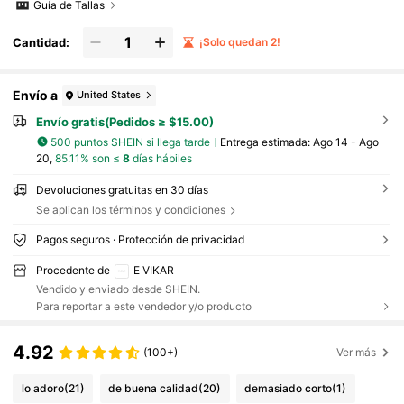
Guía de Tallas
Cantidad:
¡Solo quedan 2!
Envío a
United States
Envío gratis(Pedidos ≥ $15.00)
500 puntos SHEIN si llega tarde
Entrega estimada:
Ago 14 - Ago
20,
85.11% son ≤
8
días hábiles
Devoluciones gratuitas en 30 días
Se aplican los términos y condiciones
Pagos seguros · Protección de privacidad
Procedente de
E VIKAR
Vendido y enviado desde SHEIN.
Para reportar a este vendedor y/o producto
4.92
(100+)
Ver más
lo adoro
(21)
de buena calidad
(20)
demasiado corto
(1)