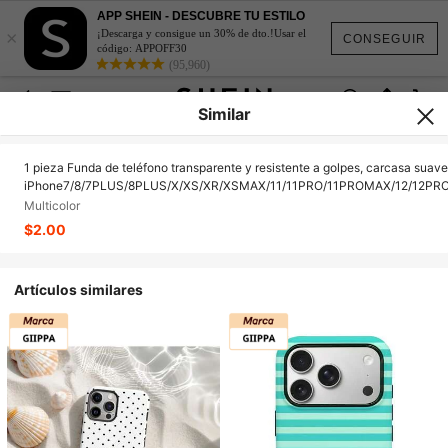
APP SHEIN - DESCUBRE TU ESTILO
×
¡Descarga y consigue un 30% de dto.!Usar el
CONSEGUIR
código: APPOFF30
(95,960)
Similar
1 pieza Funda de teléfono transparente y resistente a golpes, carcasa sua
iPhone7/8/7PLUS/8PLUS/X/XS/XR/XSMAX/11/11PRO/11PROMAX/12/12PRO
Multicolor
$2.00
Artículos similares