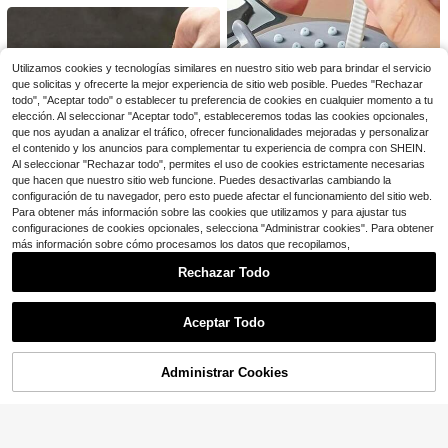
sped y cortar la maleza.
Solo quedan 2
SPRAYZ Botellas rociadoras g
Local
randes de 17 oz para soluciones de
4
$
.50
-43%
limpieza y jardinería, plantas, agua,
Utilizamos cookies y tecnologías similares en nuestro sitio web para brindar el servicio
rociador de gatillo duradero, recarg
que solicitas y ofrecerte la mejor experiencia de sitio web posible. Puedes "Rechazar
Envío Rápido
able, botella rociadora para el cabel
todo", "Aceptar todo" o establecer tu preferencia de cookies en cualquier momento a tu
lo, todas las direcciones, botella de
elección. Al seleccionar "Aceptar todo", estableceremos todas las cookies opcionales,
plástico transparente 2x 17 oz
que nos ayudan a analizar el tráfico, ofrecer funcionalidades mejoradas y personalizar
el contenido y los anuncios para complementar tu experiencia de compra con SHEIN.
Al seleccionar "Rechazar todo", permites el uso de cookies estrictamente necesarias
que hacen que nuestro sitio web funcione. Puedes desactivarlas cambiando la
Ahorro de $0.36
configuración de tu navegador, pero esto puede afectar el funcionamiento del sitio web.
Para obtener más información sobre las cookies que utilizamos y para ajustar tus
10 piezas Cepillos de limpieza para
configuraciones de cookies opcionales, selecciona "Administrar cookies". Para obtener
cabezal de ducha, paños abrasivos
1
más información sobre cómo procesamos los datos que recopilamos,
$
.44
-20%
para baño, herramientas para elimi
nar atascos de boquillas de precisi
#4 Más vendidos
en Multicolor Herramientas de limpieza
Rechazar Todo
Ahorro de $0.75
ón, quitamanchas de agua dura
¡Casi agotado!
Mostrar artículos similares con stock
Ver todo
#4 Más vendidos
#4 Más vendidos
en Multicolor Herramientas de limpieza
en Multicolor Herramientas de limpieza
1 pieza/2 piezas Zapatillas multiuso
#4 Más vendidos
en Portátil Herramientas de jardinería
1 pieza/2 piezas Cepillo de limpiez
s para limpiar el polvo del piso, zap
a pequeño, cepillo de fregado para
¡Casi agotado!
¡Casi agotado!
¡Casi agotado!
Aceptar Todo
2
$
.94
atos de limpieza del piso del hogar
limpiar el fregadero de la cocina, ce
Lo sentimos, este producto está agotado.
#4 Más vendidos
en Multicolor Herramientas de limpieza
#4 Más vendidos
#4 Más vendidos
en Portátil Herramientas de jardinería
en Portátil Herramientas de jardinería
Almohadillas borradoras de esponja
1
pillo para esquinas y juntas del bañ
$
.65
-31%
mágica - 8/16/32 piezas, Esponjas
¡Casi agotado!
¡Casi agotado!
¡Casi agotado!
o, cepillo para limpiar puertas corre
de limpieza multiusos para el hogar
Administrar Cookies
200+ vendidos
#4 Más vendidos
en Portátil Herramientas de jardinería
deras o ventanas
AGOTADO
para cocina, baño, pisos y paredes
¡Casi agotado!
4
$
.67
-11%