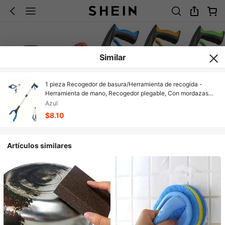
Similar
1 pieza Recogedor de basura/Herramienta de recogida -
Herramienta de mano, Recogedor plegable, Con mordazas
giratorias a 360° y punta magnética, Recogedor superior para
Azul
recoger basura, Recogedor ligero, Adecuado para personas
$8.10
mayores/ancianos
Artículos similares