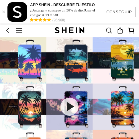
APP SHEIN - DESCUBRE TU ESTILO
×
¡Descarga y consigue un 30% de dto.!Usar el
CONSEGUIR
código: APPOFF30
(95,960)