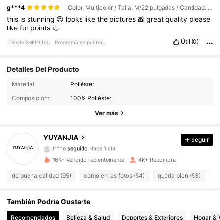
g***4
Color: Multicolor / Talla: M/22 pulgadas / Cantidad: Cocotero 2
this
is
stunning
😍
looks
like
the
pictures
📸
great
quality
please
like
for
points
👉
Útil
(0)
Desde SHEIN US
Programa de puntos
Detalles Del Producto
Material:
Poliéster
723 Seguidores
4.84
Composición:
100% Poliéster
723 Seguidores
4.84
Ver más
723 Seguidores
4.84
YUYANJIA
Seguir
l***e
seguido
Hace 1 día
723 Seguidores
4.84
16K+ Vendido recientemente
4K+ Recompra
de buena calidad (95)
como en las fotos (54)
queda bien (53)
mu
723 Seguidores
4.84
También Podría Gustarte
723 Seguidores
4.84
Recomendados
Belleza & Salud
Deportes & Exteriores
Hogar & 