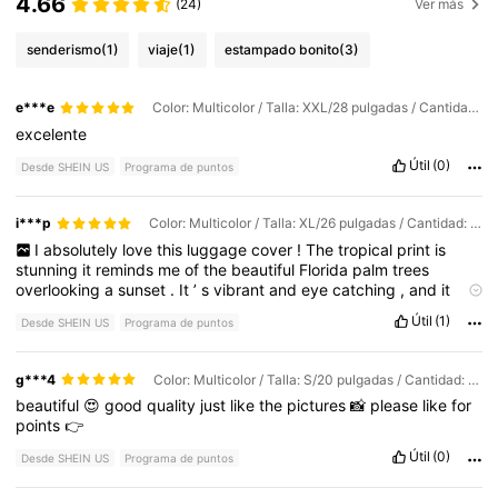
4.66
(24)
Ver más
senderismo
(1)
viaje
(1)
estampado bonito
(3)
e***e
Color: Multicolor / Talla: XXL/28 pulgadas / Cantidad: Cocotero 4
excelente
Útil
(0)
Desde SHEIN US
Programa de puntos
i***p
Color: Multicolor / Talla: XL/26 pulgadas / Cantidad: Cocotero al atardecer
I
absolutely
love
this
luggage
cover
!
The
tropical
print
is
stunning
it
reminds
me
of
the
beautiful
Florida
palm
trees
overlooking
a
sunset
.
It
’
s
vibrant
and
eye
catching
,
and
it
definitely
adds
a
touch
of
paradise
to
my
suitcase
.
It
fits
Útil
(1)
Desde SHEIN US
Programa de puntos
perfectly
and
feels
sturdy
.
Can
'
t
wait
to
travel
with
it
!
g***4
Color: Multicolor / Talla: S/20 pulgadas / Cantidad: Árbol de coco 1
beautiful
😍
good
quality
just
like
the
pictures
📸
please
like
for
points
👉
Útil
(0)
Desde SHEIN US
Programa de puntos