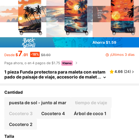
1/27
Ahorra $1.59
7
-18%
¡Últimos 3 días
$
.01
$8.60
Desde
Paga ahora, o en 4 pagos de $1.75
1 pieza Funda protectora para maleta con estam
4.66
(
24
)
pado de paisaje de viaje, accesorio de malet
a reforzado, adecuado para negocios, viaje
s de negocios, vacaciones, viajes, facturación d
e equipaje, regreso a la escuela, para dar color a
Cantidad
tu maleta. Adecuado para cajas de 20-28 pulga
das. Bolsa para la escuela, accesorios escolare
puesta de sol - junto al mar
tiempo de viaje
s, cosas de la escuela
Cocotero 3
Cocotero 4
Árbol de coco 1
Cocotero 2
Talla