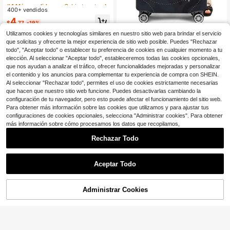
a 32 pulgadas, cubierta protectora
#4 Más vendidos
#4 Más vendidos
en Cubierta antipolvo para equipaje
en Cubierta antipolvo para equipaje
de maleta de viaje, protector de tela
400+ vendidos
Clientes habituales
Clientes habituales
elástica con cierre de cremallera, m
#4 Más vendidos
en Cubierta antipolvo para equipaje
4
últiples tamaños y colores
$
.77
-19%
Clientes habituales
1 pieza Funda elástica para equipaj
Utilizamos cookies y tecnologías similares en nuestro sitio web para brindar el servicio
e Cubierta protectora para maleta c
6
$
.44
-24%
que solicitas y ofrecerte la mejor experiencia de sitio web posible. Puedes "Rechazar
on estampado de avión Cubierta an
todo", "Aceptar todo" o establecer tu preferencia de cookies en cualquier momento a tu
tipolvo para maletas adecuada para
equipaje de 18 a 32 pulgadas Acce
elección. Al seleccionar "Aceptar todo", estableceremos todas las cookies opcionales,
sorios de viaje, bolsa, organizador,
que nos ayudan a analizar el tráfico, ofrecer funcionalidades mejoradas y personalizar
almacenamiento
el contenido y los anuncios para complementar tu experiencia de compra con SHEIN.
Al seleccionar "Rechazar todo", permites el uso de cookies estrictamente necesarias
que hacen que nuestro sitio web funcione. Puedes desactivarlas cambiando la
configuración de tu navegador, pero esto puede afectar el funcionamiento del sitio web.
Para obtener más información sobre las cookies que utilizamos y para ajustar tus
configuraciones de cookies opcionales, selecciona "Administrar cookies". Para obtener
más información sobre cómo procesamos los datos que recopilamos,
Rechazar Todo
Ahorro de $2.23
Aceptar Todo
1 PIEZA / Serie de Aviones con Patr
Ahorro de $1.57
ón Impreso / Diseño de Impresión Pl
100+ vendidos
ana 2D / Funda Protectora para Equ
Administrar Cookies
6
Funda de equipaje elástica y grues
¡18% DE DESCUENTO!
AÑADIR A LA BOLSA
$
.47
-26%
ipaje (Solo la Funda Protectora, No I
a con proceso de producción mejor
60+ vendidos
ncluye la Maleta) / Adecuado para
ado, lavable, adecuada para viajes
6
Equipaje de 20 a 28 Pulgadas / Hec
$
.83
-19%
de negocios, turismo y facturación
ho de Tela Reforzada / Accesorio E
de equipaje, se ajusta a maletas de
sencial para sus Viajes y Equipaje F
18 a 32 pulgadas. Mochilas, útiles e