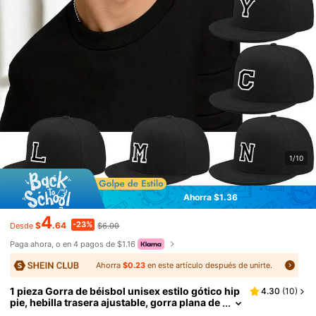
1/10
Ahorra $1.36
4
-23%
$
.64
$6.00
Desde
Paga ahora, o en 4 pagos de $1.16
Ahorra
$0.23
en este artículo después de unirte.
1 pieza Gorra de béisbol unisex estilo gótico hip
4.30
(
10
)
pie, hebilla trasera ajustable, gorra plana de
hip hop, gorra de papá, adecuada para viaje