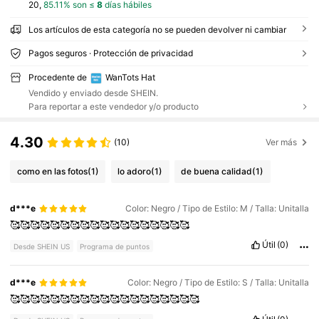
20,
85.11% son ≤
8
días hábiles
Los artículos de esta categoría no se pueden devolver ni cambiar
Pagos seguros · Protección de privacidad
Procedente de
WanTots Hat
Vendido y enviado desde SHEIN.
Para reportar a este vendedor y/o producto
4.30
(10)
Ver más
como en las fotos
(1)
lo adoro
(1)
de buena calidad
(1)
d***e
Color: Negro / Tipo de Estilo: M / Talla: Unitalla
🥰🥰🥰🥰🥰🥰🥰🥰🥰🥰🥰🥰🥰🥰🥰🥰🥰🥰
Útil
(0)
Desde SHEIN US
Programa de puntos
d***e
Color: Negro / Tipo de Estilo: S / Talla: Unitalla
🥰🥰🥰🥰🥰🥰🥰🥰🥰🥰🥰🥰🥰🥰🥰🥰🥰🥰🥰