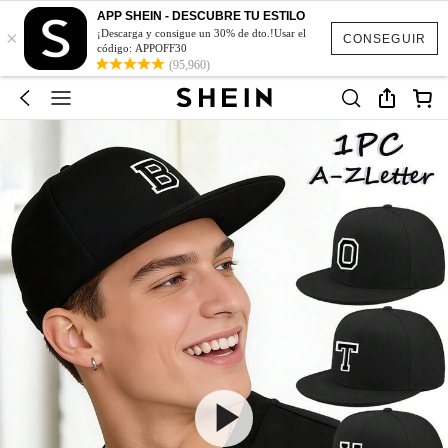
APP SHEIN - DESCUBRE TU ESTILO
×
¡Descarga y consigue un 30% de dto.!Usar el
CONSEGUIR
código: APPOFF30
(95,960)