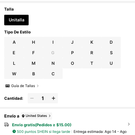
s, vacaciones, deportes, playa
Talla
Unitalla
Tipo De Estilo
A
H
I
J
K
D
E
F
G
P
R
S
L
M
N
O
T
U
W
B
C
Guía de Tallas
Cantidad:
Envío a
United States
Envío gratis(Pedidos ≥ $15.00)
500 puntos SHEIN si llega tarde
Entrega estimada:
Ago 14 - Ago