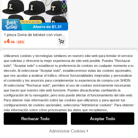
5
Ahorro de $1.31
1 pieza Gorra de béisbol con visera
plana de 26 letras, gorra ajustable p
4
$
.59
-22%
ara exteriores, sol, ocio, hip hop, via
jes, playa, vacaciones, gorra de sol
para niños con estilo Y2K, gorra juv
Utilizamos cookies y tecnologías similares en nuestro sitio web para brindar el servicio
enil
que solicitas y ofrecerte la mejor experiencia de sitio web posible. Puedes "Rechazar
todo", "Aceptar todo" o establecer tu preferencia de cookies en cualquier momento a tu
elección. Al seleccionar "Aceptar todo", estableceremos todas las cookies opcionales,
que nos ayudan a analizar el tráfico, ofrecer funcionalidades mejoradas y personalizar
el contenido y los anuncios para complementar tu experiencia de compra con SHEIN.
Al seleccionar "Rechazar todo", permites el uso de cookies estrictamente necesarias
que hacen que nuestro sitio web funcione. Puedes desactivarlas cambiando la
configuración de tu navegador, pero esto puede afectar el funcionamiento del sitio web.
Para obtener más información sobre las cookies que utilizamos y para ajustar tus
configuraciones de cookies opcionales, selecciona "Administrar cookies". Para obtener
más información sobre cómo procesamos los datos que recopilamos,
Rechazar Todo
Aceptar Todo
Administrar Cookies
¡23% DE DESCUENTO!
AÑADIR A LA BOLSA