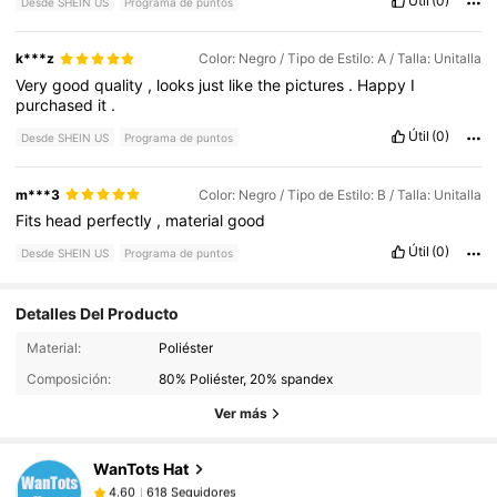
Útil
(0)
Desde SHEIN US
Programa de puntos
k***z
Color: Negro / Tipo de Estilo: A / Talla: Unitalla
Very
good
quality
,
looks
just
like
the
pictures
.
Happy
I
purchased
it
.
Útil
(0)
Desde SHEIN US
Programa de puntos
m***3
Color: Negro / Tipo de Estilo: B / Talla: Unitalla
Fits
head
perfectly
,
material
good
Útil
(0)
Desde SHEIN US
Programa de puntos
Detalles Del Producto
618 Seguidores
4.60
Material:
Poliéster
Composición:
80% Poliéster, 20% spandex
618 Seguidores
4.60
Ver más
WanTots Hat
618 Seguidores
4.60
s***8
pagó
Hace 1 día