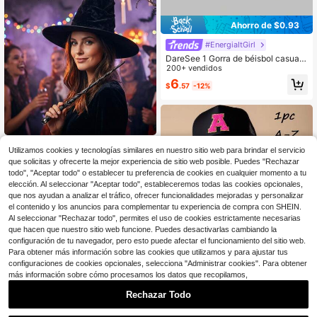
Ahorro de $0.93
#EnergiaItGirl
DareSee 1 Gorra de béisbol casual
vintage desgastada unisex, adecua
200+ vendidos
da para salidas diarias. Street Musi
6
$
.57
-12%
cFest Regreso a la escuela
Sombrero de Bruja Vintage de
NEW
Utilizamos cookies y tecnologías similares en nuestro sitio web para brindar el servicio
Halloween, Tocado que se puede c
14
$
.90
-17%
que solicitas y ofrecerte la mejor experiencia de sitio web posible. Puedes "Rechazar
ombinar con el disfraz de bruja, Ade
todo", "Aceptar todo" o establecer tu preferencia de cookies en cualquier momento a tu
cuado para juegos de rol, Mejora de
la atmósfera de la fiesta, Accesorio
elección. Al seleccionar "Aceptar todo", estableceremos todas las cookies opcionales,
s para fotos, Se puede dar como un
que nos ayudan a analizar el tráfico, ofrecer funcionalidades mejoradas y personalizar
pequeño regalo a familiares/colega
el contenido y los anuncios para complementar tu experiencia de compra con SHEIN.
s/amigos
Al seleccionar "Rechazar todo", permites el uso de cookies estrictamente necesarias
que hacen que nuestro sitio web funcione. Puedes desactivarlas cambiando la
configuración de tu navegador, pero esto puede afectar el funcionamiento del sitio web.
Para obtener más información sobre las cookies que utilizamos y para ajustar tus
configuraciones de cookies opcionales, selecciona "Administrar cookies". Para obtener
más información sobre cómo procesamos los datos que recopilamos,
Rechazar Todo
Ahorro de $1.00
1 pieza Gorra de camionero person