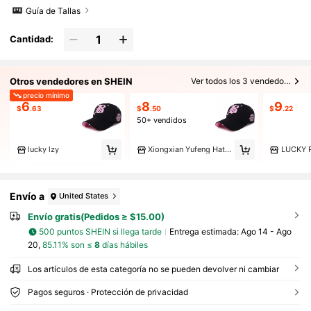
Guía de Tallas
Cantidad:
Otros vendedores en SHEIN
Ver todos los 3 vendedores
precio mínimo
6
8
9
$
.63
$
.50
$
.22
50+ vendidos
lucky lzy
Xiongxian Yufeng Hat Factory
LUCKY 
Envío a
United States
Envío gratis(Pedidos ≥ $15.00)
500 puntos SHEIN si llega tarde
Entrega estimada:
Ago 14 - Ago
20,
85.11% son ≤
8
días hábiles
Los artículos de esta categoría no se pueden devolver ni cambiar
Pagos seguros · Protección de privacidad