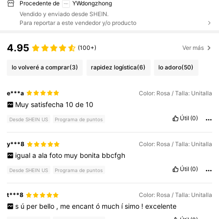
Procedente de
YWdongzhong
Vendido y enviado desde SHEIN.
Para reportar a este vendedor y/o producto
4.95
(100+)
Ver más
lo volveré a comprar
(3)
rapidez logística
(6)
lo adoro
(50)
e***a
Color: Rosa / Talla: Unitalla
Muy
satisfecha
10
de
10
Útil
(0)
Desde SHEIN US
Programa de puntos
y***8
Color: Rosa / Talla: Unitalla
igual
a
ala
foto
muy
bonita
bbcfgh
Útil
(0)
Desde SHEIN US
Programa de puntos
t***8
Color: Rosa / Talla: Unitalla
s
ú
per
bello
,
me
encant
ó
much
í
simo
!
excelente