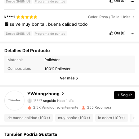
Útil
(0)
Desde SHEIN US
Programa de puntos
k***1
Color: Rosa / Talla: Unitalla
se
ve
muy
bonita
,
buena
calidad
todo
Útil
(0)
Desde SHEIN US
Programa de puntos
Detalles Del Producto
173 Seguidores
4.94
Material:
Poliéster
Composición:
100% Poliéster
173 Seguidores
4.94
Ver más
173 Seguidores
4.94
YWdongzhong
Seguir
1***7
seguido
Hace 1 día
173 Seguidores
4.94
2.5K Vendido recientemente
255 Recompra
173 Seguidores
4.94
de buena calidad (100+)
muy bonito (100+)
lo adoro (100+)
com
173 Seguidores
4.94
También Podría Gustarte