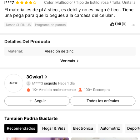
l***7
Color: Multicolor / Tipo de Estilo: rosa / Talla: Unitalla
El
material
es
de
pl
á
stico
,
es
debil
y
no
es
magn
é
tico
.
Tiene
una
pega
para
que
lo
pegues
a
la
carcasa
del
celular
.
Útil
(0)
Desde SHEIN US
Programa de puntos
32 Seguidores
4.91
Detalles Del Producto
Material:
Aleación de zinc
32 Seguidores
4.91
Ver más
32 Seguidores
4.91
3Cwka1
M***3
seguido
Hace 1 día
32 Seguidores
4.91
1K+ Vendido recientemente
100+ Recompra
Seguir
Todos los artículos
También Podría Gustarte
Recomendados
Hogar & Vida
Electrónica
Automotriz
Deport