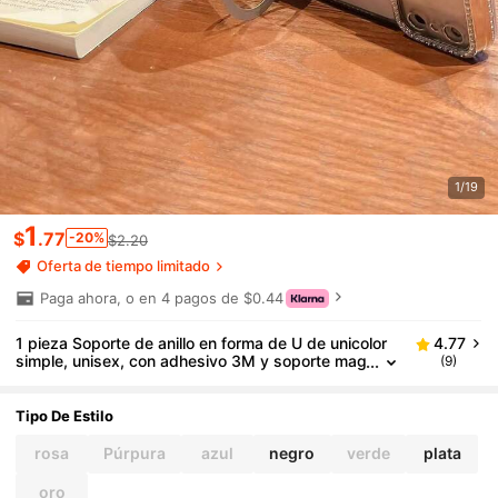
1/19
1
$
.77
-20%
$2.20
Oferta de tiempo limitado
Paga ahora, o en 4 pagos de $0.44
1 pieza Soporte de anillo en forma de U de unicolor
4.77
simple, unisex, con adhesivo 3M y soporte mag
(9)
nético adecuado para todos los teléfonos intelig
entes, conveniente para uso al aire libre, viajes, cam
pamento, playa, deportes, oficina, escuela, transmis
Tipo De Estilo
ión en vivo y uso diario, compatible con iPhone y tel
éfonos Android, regalo para cumpleaños, familia y a
rosa
Púrpura
azul
negro
verde
plata
migos
oro