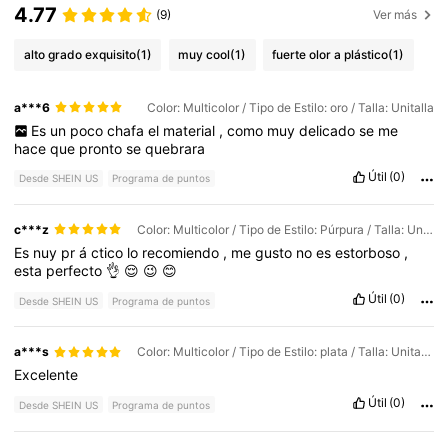
4.77
(9)
Ver más
alto grado exquisito
(1)
muy cool
(1)
fuerte olor a plástico
(1)
a***6
Color: Multicolor / Tipo de Estilo: oro / Talla: Unitalla
Es
un
poco
chafa
el
material
,
como
muy
delicado
se
me
hace
que
pronto
se
quebrara
Útil
(0)
Desde SHEIN US
Programa de puntos
c***z
Color: Multicolor / Tipo de Estilo: Púrpura / Talla: Unitalla
Es
nuy
pr
á
ctico
lo
recomiendo
,
me
gusto
no
es
estorboso
,
esta
perfecto
👌
😌
😉
😊
Útil
(0)
Desde SHEIN US
Programa de puntos
a***s
Color: Multicolor / Tipo de Estilo: plata / Talla: Unitalla
Excelente
Útil
(0)
Desde SHEIN US
Programa de puntos