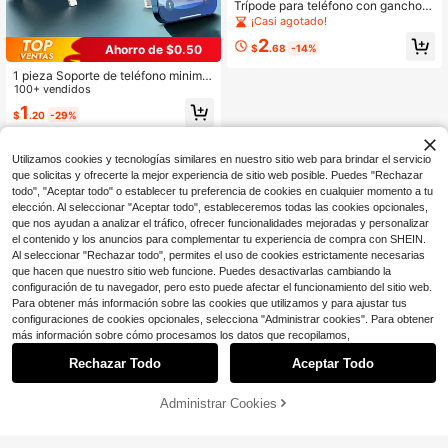
Trípode para teléfono con gancho o
culto y orificio de tornillo de 0.64c
¡Casi agotado!
m, soporte magnético plegable para
2
teléfono compatible con iPhone 17/
Ahorro de $0.50
$
.68
-14%
16/15/14 Pro Max, trípode magnétic
o esencial para viajes y vlogs para
1 pieza Soporte de teléfono minimal
grabación manual, fotografía de esc
ista ultra delgado, soporte adhesivo
100+ vendidos
ritorio, transmisión en vivo, soporte
mini, plegable, portátil, adecuado p
1
$
.20
-29%
plegable portátil
ara iPhone, teléfonos Android, regal
o de cumpleaños, soporte de teléfo
no para familia y amigos, accesorio
s de teléfono
Utilizamos cookies y tecnologías similares en nuestro sitio web para brindar el servicio
que solicitas y ofrecerte la mejor experiencia de sitio web posible. Puedes "Rechazar
todo", "Aceptar todo" o establecer tu preferencia de cookies en cualquier momento a tu
elección. Al seleccionar "Aceptar todo", estableceremos todas las cookies opcionales,
que nos ayudan a analizar el tráfico, ofrecer funcionalidades mejoradas y personalizar
el contenido y los anuncios para complementar tu experiencia de compra con SHEIN.
Al seleccionar "Rechazar todo", permites el uso de cookies estrictamente necesarias
que hacen que nuestro sitio web funcione. Puedes desactivarlas cambiando la
configuración de tu navegador, pero esto puede afectar el funcionamiento del sitio web.
Para obtener más información sobre las cookies que utilizamos y para ajustar tus
configuraciones de cookies opcionales, selecciona "Administrar cookies". Para obtener
más información sobre cómo procesamos los datos que recopilamos,
Rechazar Todo
Aceptar Todo
Administrar Cookies
¡20% DE DESCUENTO!
AÑADIR A LA BOLSA