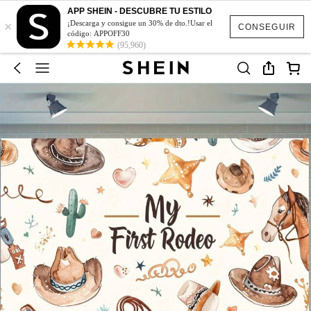
APP SHEIN - DESCUBRE TU ESTILO
×
¡Descarga y consigue un 30% de dto.!Usar el
CONSEGUIR
código: APPOFF30
(95,960)