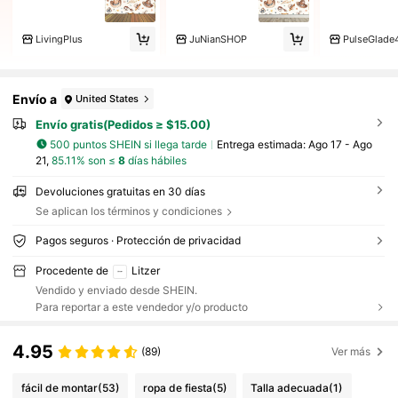
LivingPlus
JuNianSHOP
PulseGlade
Envío a
United States
Envío gratis(Pedidos ≥ $15.00)
500 puntos SHEIN si llega tarde
Entrega estimada:
Ago 17 - Ago
21,
85.11% son ≤
8
días hábiles
Devoluciones gratuitas en 30 días
Se aplican los términos y condiciones
Pagos seguros · Protección de privacidad
Procedente de
Litzer
Vendido y enviado desde SHEIN.
Para reportar a este vendedor y/o producto
4.95
(89)
Ver más
fácil de montar
(53)
ropa de fiesta
(5)
Talla adecuada
(1)