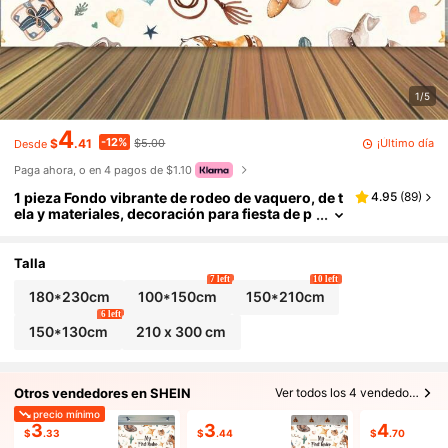
1/5
4
-12%
¡Último día
$
.41
$5.00
Desde
Paga ahora, o en 4 pagos de $1.10
1 pieza Fondo vibrante de rodeo de vaquero, de t
4.95
(
89
)
ela y materiales, decoración para fiesta de p
rimer cumpleaños con tema de rodeo de vaq
uero, ideal para accesorios fotográficos, marró
n, multiusos para jardín, habitación, ducha, cum
Talla
pleaños, despedida de soltera, boda y talla gran
7 left
10 left
de celebraciones, Navidad
180*230cm
100*150cm
150*210cm
6 left
150*130cm
210 x 300 cm
Otros vendedores en SHEIN
Ver todos los 4 vendedores
precio mínimo
3
3
4
$
.33
$
.44
$
.70