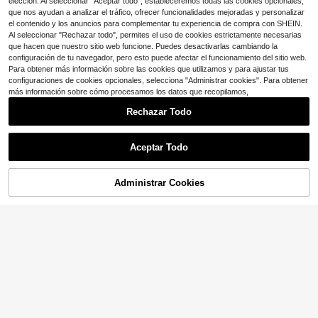
elección. Al seleccionar "Aceptar todo", estableceremos todas las cookies opcionales,
que nos ayudan a analizar el tráfico, ofrecer funcionalidades mejoradas y personalizar
el contenido y los anuncios para complementar tu experiencia de compra con SHEIN.
Al seleccionar "Rechazar todo", permites el uso de cookies estrictamente necesarias
que hacen que nuestro sitio web funcione. Puedes desactivarlas cambiando la
configuración de tu navegador, pero esto puede afectar el funcionamiento del sitio web.
Para obtener más información sobre las cookies que utilizamos y para ajustar tus
configuraciones de cookies opcionales, selecciona "Administrar cookies". Para obtener
más información sobre cómo procesamos los datos que recopilamos,
Rechazar Todo
#1 Más vendidos
en Vacaciones Fondo de fiesta
Ahorro de $0.57
Aceptar Todo
¡Casi agotado!
1 pieza Pancarta de bienvenida a la
#1 Más vendidos
#1 Más vendidos
en Vacaciones Fondo de fiesta
en Vacaciones Fondo de fiesta
2 piezas Adornos colgantes de red
fiesta de rodeo, decoración con pat
¡Casi agotado!
de pesca decorativa, Decoración d
¡Casi agotado!
¡Casi agotado!
rón de sombrero vaquero y botas de
e red de pesca estilo mediterráneo
Administrar Cookies
80+ vendidos
500+ vendidos
#1 Más vendidos
en Vacaciones Fondo de fiesta
¡12% DE DESCUENTO!
AÑADIR A LA BOLSA
montar, adecuada para fiestas de c
para pared de fotos, Red de fondo p
2
3
$
.43
-19%
con cupón
¡Casi agotado!
umpleaños, fiestas con tema de vaq
$
.42
-19%
ara fiesta con tema oceánico, Adec
uero occidental, festivales de músic
uada para decoración de pared de
a country, decoración para fiestas a
dormitorio, Fondo de fiesta de cump
l aire interiores
leaños, Decoración de banquete co
n tema costero, Decoración de jardí
n de infantes, Decoración de pared
de aula para regreso a clases, Deco
ración de techo de restaurante y al
ojamiento