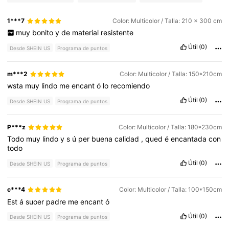
1***7
Color: Multicolor / Talla: 210 x 300 cm
muy
bonito
y
de
material
resistente
Útil
(0)
Desde SHEIN US
Programa de puntos
m***2
Color: Multicolor / Talla: 150*210cm
wsta
muy
lindo
me
encant
ó
lo
recomiendo
Útil
(0)
Desde SHEIN US
Programa de puntos
P***z
Color: Multicolor / Talla: 180*230cm
Todo
muy
lindo
y
s
ú
per
buena
calidad
,
qued
é
encantada
con
todo
Útil
(0)
Desde SHEIN US
Programa de puntos
c***4
Color: Multicolor / Talla: 100*150cm
Est
á
suoer
padre
me
encant
ó
Útil
(0)
Desde SHEIN US
Programa de puntos