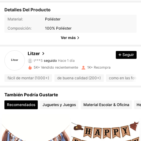
Detalles Del Producto
Material:
Poliéster
899 Seguidores
4.86
Composición:
100% Poliéster
899 Seguidores
4.86
Ver más
899 Seguidores
4.86
Litzer
Seguir
t***5
seguido
Hace 1 día
899 Seguidores
4.86
5K+ Vendido recientemente
1K+ Recompra
fácil de montar (1000+)
de buena calidad (200+)
como en las fotos
899 Seguidores
4.86
También Podría Gustarte
899 Seguidores
4.86
Recomendados
Juguetes y Juegos
Material Escolar & Oficina
He
899 Seguidores
4.86
899 Seguidores
4.86
899 Seguidores
4.86